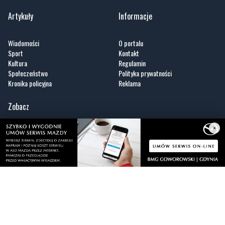
Artykuły
Informacje
Wiadomości
O portalu
Sport
Kontakt
Kultura
Regulamin
Społeczeństwo
Polityka prywatności
Kronika policyjna
Reklama
×
Zobacz
Fotogalerie
Nasze HotSpoty
Nasze kamery
Praca
Praca IT Gdańsk
GoWork.pl