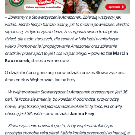
rzecz kobiet po chorobie nowotworowej.
–
Zbieramy na Stowarzyszenie Amazonek. Zbierają wszyscy, jak
widać. Jest to festyn bardzo udany, już to można powiedzieć. Bardzo
się cieszę, że tyle przyszło ludzi, że zorganizowano te biegi dla
dzieci, dla osób starszych, dla seniorów i dla ludzi w młodszym
wieku. Promowanie i propagowanie Amazonek oraz zbieranie
środków przez sport to jest coś wspaniałego
. – powiedział
Marcin
Kaczmarek
, starosta wejherowski
O działalności organizacji opowiedziała prezes Stowarzyszenia
Amazonek w Wejherowie Janina Frey.
–
W wejherowskim Stowarzyszeniu Amazonek zrzeszonych jest 36
pań. Ta liczba się zmienia, bo koleżanki odchodzą, przychodzą
nowe, więc trudno jest jednoznacznie określić tę ilość. Na chwilę