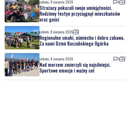
Miał odebrać pieniądze od seniora. W
mieszkaniu czekali na niego policjanci
sobota, 8 sierpnia 2026
4
Strażacy pokazali swoje umiejętności.
Rodzinny festyn przyciągnął mieszkańców
oraz gości
sobota, 8 sierpnia 2026
Regionalne smaki, uśmiechu i dobra zabawa.
Za nami Dzień Kaszubskiego Ogórka
sobota, 8 sierpnia 2026
3
Nad morzem zmierzyli się najsilniejsi.
Sportowe emocje i ważny cel