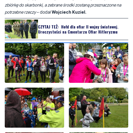
muzyczna, występ zespołu Na Dobrą Nutę, słodkości przygotowane
przez Amazonki oraz grill prowadzony przez strażaków z OSP
Bolszewo. Kupując ciasto czy kiełbaskę można było wesprzeć
zbiórkę do skarbonki, a zebrane środki zostaną przeznaczone na
potrzebne rzeczy
– dodał
Wojciech Kuziel.
CZYTAJ TEŻ:
Hołd dla ofiar II wojny światowej.
Uroczystości na Cmentarzu Ofiar Hitleryzmu