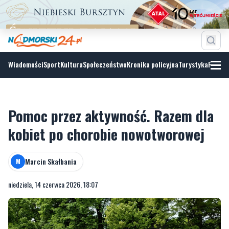
Wiadomości
Sport
Kultura
Społeczeństwo
Kronika policyjna
Turystyka
Fotoga
Pomoc przez aktywność. Razem dla
kobiet po chorobie nowotworowej
Marcin Skałbania
M
niedziela, 14 czerwca 2026, 18:07