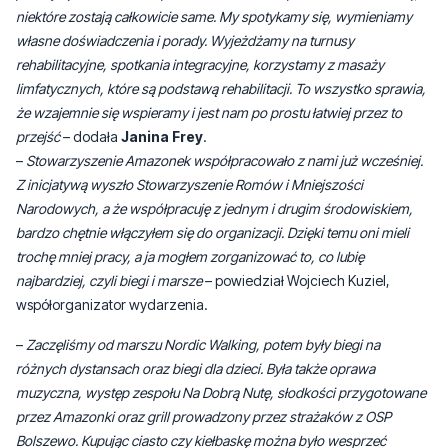
obecną jest 36 osób
– powiedziała
Janina Frey
.
–
Stowarzyszenie powstało po to, żeby wspierać kobiety po
przebytej chorobie raka piersi. Każda kobieta przechodzi to inaczej, a
niektóre zostają całkowicie same. My spotykamy się, wymieniamy
własne doświadczenia i porady. Wyjeżdżamy na turnusy
rehabilitacyjne, spotkania integracyjne, korzystamy z masaży
limfatycznych, które są podstawą rehabilitacji. To wszystko sprawia,
że wzajemnie się wspieramy i jest nam po prostu łatwiej przez to
przejść
– dodała
Janina Frey
.
–
Stowarzyszenie Amazonek współpracowało z nami już wcześniej.
Z inicjatywą wyszło Stowarzyszenie Romów i Mniejszości
Narodowych, a że współpracuję z jednym i drugim środowiskiem,
bardzo chętnie włączyłem się do organizacji. Dzięki temu oni mieli
trochę mniej pracy, a ja mogłem zorganizować to, co lubię
najbardziej, czyli biegi i marsze
– powiedział Wojciech Kuziel,
współorganizator wydarzenia.
–
Zaczęliśmy od marszu Nordic Walking, potem były biegi na
różnych dystansach oraz biegi dla dzieci. Była także oprawa