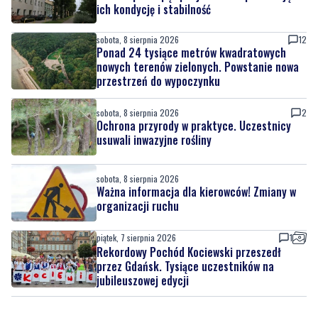
sobota, 8 sierpnia 2026
Drzewa pod lupą specjalistów. Sprawdzają
ich kondycję i stabilność
sobota, 8 sierpnia 2026
12
Ponad 24 tysiące metrów kwadratowych
nowych terenów zielonych. Powstanie nowa
przestrzeń do wypoczynku
sobota, 8 sierpnia 2026
2
Ochrona przyrody w praktyce. Uczestnicy
usuwali inwazyjne rośliny
sobota, 8 sierpnia 2026
Ważna informacja dla kierowców! Zmiany w
organizacji ruchu
piątek, 7 sierpnia 2026
1
Rekordowy Pochód Kociewski przeszedł
przez Gdańsk. Tysiące uczestników na