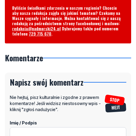
Byliście świadkami zdarzenia w naszym regionie? Chcecie
aby nasza redakcja zajęła się jakimś tematem? Czekamy na
Wasze sygnały i informacje. Można kontaktować się z naszą
redakcją za pośrednictwem strony facebookowej i mailowo:
redakcja@nadmorski24.pl
Dyżurujemy także pod numerem
telefonu
729 715 670
.
Komentarze
Napisz swój komentarz
Nie hejtuj, pisz kulturalnie i zgodne z prawem
komentarze! Jeśli widzisz niestosowny wpis -
kliknij "zgłoś nadużycie".