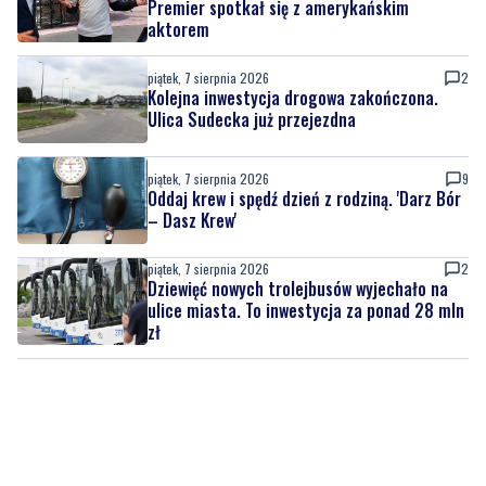
latek uciekał
piątek, 7 sierpnia 2026
14
Tusk: "Polska ma nowego zawodnika".
Premier spotkał się z amerykańskim
aktorem
piątek, 7 sierpnia 2026
2
Kolejna inwestycja drogowa zakończona.
Ulica Sudecka już przejezdna
piątek, 7 sierpnia 2026
9
Oddaj krew i spędź dzień z rodziną. 'Darz Bór
– Dasz Krew'
piątek, 7 sierpnia 2026
2
Dziewięć nowych trolejbusów wyjechało na
ulice miasta. To inwestycja za ponad 28 mln
zł