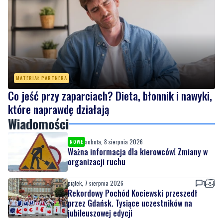
Więcej wraków dostępnych dla nurków. Urząd
Morski rozszerzył listę podwodnych atrakcji
MATERIAŁ PARTNERA
Co jeść przy zaparciach? Dieta, błonnik i nawyki,
które naprawdę działają
Wiadomości
sobota, 8 sierpnia 2026
NOWE
Ważna informacja dla kierowców! Zmiany w
organizacji ruchu
piątek, 7 sierpnia 2026
1