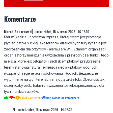
Wasze sygnały i informacje. Można kontaktować się z naszą
redakcją za pośrednictwem strony facebookowej i mailowo:
redakcja@nadmorski24.pl
Dyżurujemy także pod numerem
telefonu
729 715 670
.
Komentarze
Marek Babarowski
poniedziałek, 15 czerwca 2026 - 07:16:10
Marsz Śledzia - coroczna impreza, której celem jest promocja
płycizn Zatoki puckiej jako terenów atrakcyjnych turystycznie jest
zagrożeniem dla przyrody - alarmuje WWF. Zdaniem organizacji
organizatorzy marszu nie uwzględniają przyrodniczej funkcji tego
miejsca, które jest ostoją fok i siedliskiem ptaków. przybrzeżne
tereny stanowią naturalne miejsca siedlisk ptaków wodnych,
służące ich regeneracji i odchowaniu młodych. Bezpieczne
wytchnienie na tych terenach znajdują także foki. Obecność tak
dużej liczby osób, hałas i zniszczenia to niebezpieczeństwo dla
tych morskich ssaków.