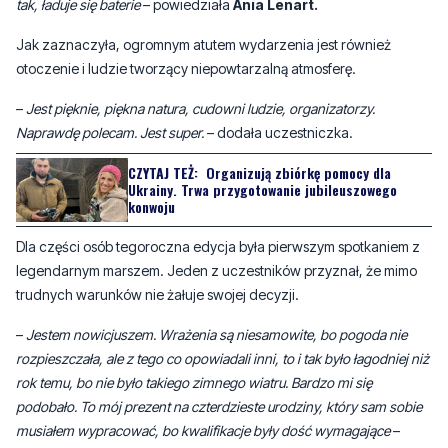
–
No było ciężko, była brzydka pogoda, ale generalnie zawsze jest
super, fajni ludzie. Polecam bardzo serdecznie. Fajna sprawa. Pesel to
tylko pesel, jest fajnie, jeszcze dużo rzeczy można zrobić. Ogólnie
tak, ładuje się baterie
– powiedziała
Ania Lenart.
Jak zaznaczyła, ogromnym atutem wydarzenia jest również
otoczenie i ludzie tworzący niepowtarzalną atmosferę.
–
Jest pięknie, piękna natura, cudowni ludzie, organizatorzy.
Naprawdę polecam. Jest super.
– dodała uczestniczka.
CZYTAJ TEŻ:
Organizują zbiórkę pomocy dla
Ukrainy. Trwa przygotowanie jubileuszowego
konwoju
Dla części osób tegoroczna edycja była pierwszym spotkaniem z
legendarnym marszem. Jeden z uczestników przyznał, że mimo
trudnych warunków nie żałuje swojej decyzji.
–
Jestem nowicjuszem. Wrażenia są niesamowite, bo pogoda nie
rozpieszczała, ale z tego co opowiadali inni, to i tak było łagodniej niż