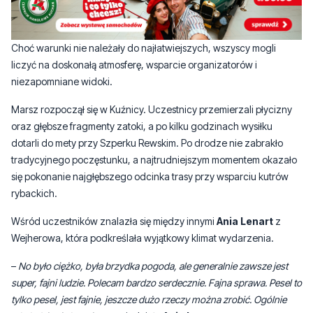
Zatoki Puckiej do Rewy.
Choć warunki nie należały do najłatwiejszych, wszyscy mogli
liczyć na doskonałą atmosferę, wsparcie organizatorów i
niezapomniane widoki.
Marsz rozpoczął się w Kuźnicy. Uczestnicy przemierzali płycizny
oraz głębsze fragmenty zatoki, a po kilku godzinach wysiłku
dotarli do mety przy Szperku Rewskim. Po drodze nie zabrakło
tradycyjnego poczęstunku, a najtrudniejszym momentem okazało
się pokonanie najgłębszego odcinka trasy przy wsparciu kutrów
rybackich.
Wśród uczestników znalazła się między innymi
Ania Lenart
z
Wejherowa, która podkreślała wyjątkowy klimat wydarzenia.