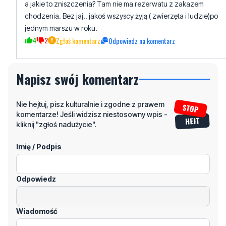
2
4
Zgłoś komentarz
Odpowiedz na komentarz
Fl
poniedziałek, 15 czerwca 2026 - 14:22:35
a jakie to zniszczenia? Tam nie ma rezerwatu z zakazem
chodzenia. Bez jaj.. jakoś wszyscy żyją ( zwierzęta i ludzie)po
jednym marszu w roku.
4
2
Zgłoś komentarz
Odpowiedz na komentarz
Napisz swój komentarz
Nie hejtuj, pisz kulturalnie i zgodne z prawem
komentarze! Jeśli widzisz niestosowny wpis -
kliknij "zgłoś nadużycie".
Imię / Podpis
Odpowiedz