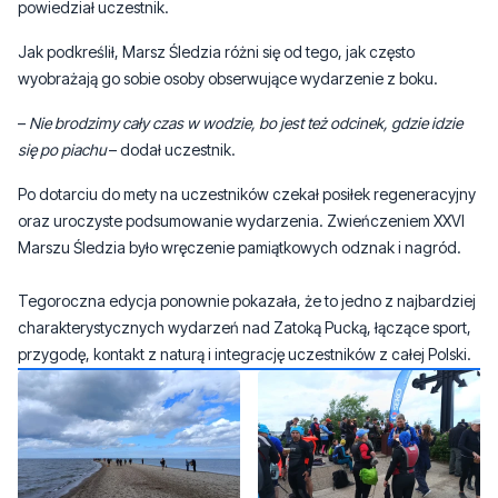
rok temu, bo nie było takiego zimnego wiatru. Bardzo mi się
podobało. To mój prezent na czterdzieste urodziny, który sam sobie
musiałem wypracować, bo kwalifikacje były dość wymagające
–
powiedział uczestnik.
Jak podkreślił, Marsz Śledzia różni się od tego, jak często
wyobrażają go sobie osoby obserwujące wydarzenie z boku.
–
Nie brodzimy cały czas w wodzie, bo jest też odcinek, gdzie idzie
się po piachu
– dodał uczestnik.
Po dotarciu do mety na uczestników czekał posiłek regeneracyjny
oraz uroczyste podsumowanie wydarzenia. Zwieńczeniem XXVI
Marszu Śledzia było wręczenie pamiątkowych odznak i nagród.
Tegoroczna edycja ponownie pokazała, że to jedno z najbardziej
charakterystycznych wydarzeń nad Zatoką Pucką, łączące sport,
przygodę, kontakt z naturą i integrację uczestników z całej Polski.