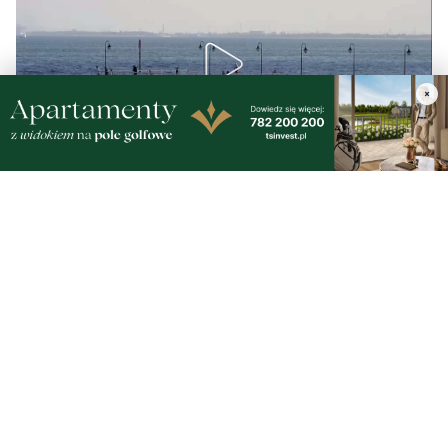
Nasze kamery
×
Gdynia
Orłowo
Zobacz wszystkie →