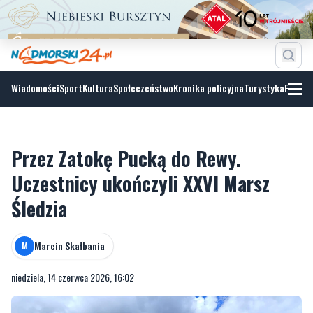
Wiadomości
Sport
Kultura
Społeczeństwo
Kronika policyjna
Turystyka
Fotoga
Przez Zatokę Pucką do Rewy.
Uczestnicy ukończyli XXVI Marsz
Śledzia
Marcin Skałbania
M