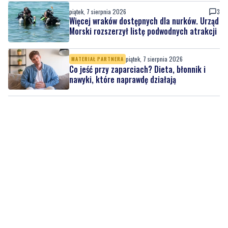
Rekordowy Pochód Kociewski przeszedł
przez Gdańsk. Tysiące uczestników na
jubileuszowej edycji
piątek, 7 sierpnia 2026
3
Więcej wraków dostępnych dla nurków. Urząd
Morski rozszerzył listę podwodnych atrakcji
piątek, 7 sierpnia 2026
MATERIAŁ PARTNERA
Co jeść przy zaparciach? Dieta, błonnik i
nawyki, które naprawdę działają