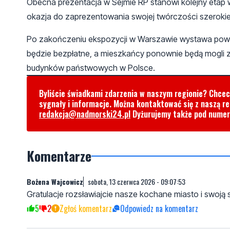
Obecna prezentacja w Sejmie RP stanowi kolejny etap w
okazja do zaprezentowania swojej twórczości szeroki
Po zakończeniu ekspozycji w Warszawie wystawa powróc
będzie bezpłatne, a mieszkańcy ponownie będą mogli zo
budynków państwowych w Polsce.
Byliście świadkami zdarzenia w naszym regionie? Chce
sygnały i informacje. Można kontaktować się z naszą r
redakcja@nadmorski24.pl
Dyżurujemy także pod nume
Komentarze
Bożena Wajcowicz
sobota, 13 czerwca 2026 - 09:07:53
Gratulacje rozsławiajcie nasze kochane miasto i swoją 
5
2
Zgłoś komentarz
Odpowiedz na komentarz