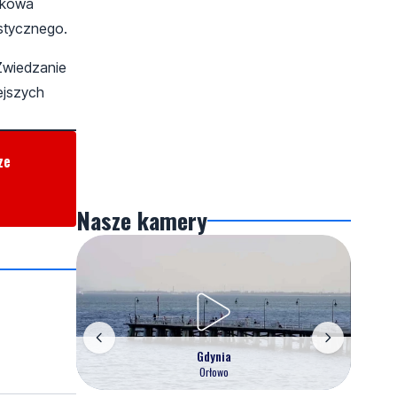
ątkowa
stycznego.
Zwiedzanie
ejszych
ze
Nasze kamery
Gdynia
Orłowo