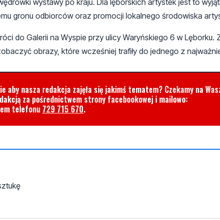
ędrówki wystawy po kraju. Dla lęborskich artystek jest to wyj
emu gronu odbiorców oraz promocji lokalnego środowiska arty
i do Galerii na Wyspie przy ulicy Waryńskiego 6 w Lęborku. 
baczyć obrazy, które wcześniej trafiły do jednego z najważni
cie aby nasza redakcja zajęła się jakimś tematem? Czekamy na Was
edakcją za pośrednictwem strony facebookowej i mailowo:
rem telefonu
729 715 670
.
sztukę