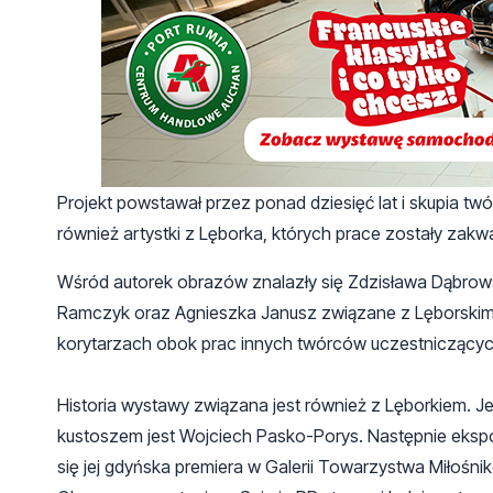
Projekt powstawał przez ponad dziesięć lat i skupia 
również artystki z Lęborka, których prace zostały zak
Wśród autorek obrazów znalazły się Zdzisława Dąbrows
Ramczyk oraz Agnieszka Janusz związane z Lęborskim
korytarzach obok prac innych twórców uczestniczącyc
Historia wystawy związana jest również z Lęborkiem. Jej
kustoszem jest Wojciech Pasko-Porys. Następnie ekspo
się jej gdyńska premiera w Galerii Towarzystwa Miłośni