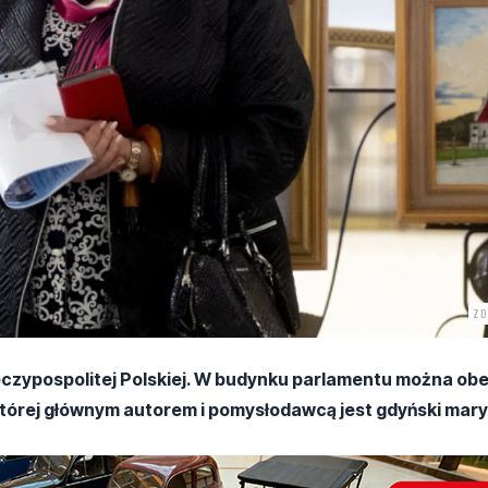
ZD
eczypospolitej Polskiej. W budynku parlamentu można ob
której głównym autorem i pomysłodawcą jest gdyński mary