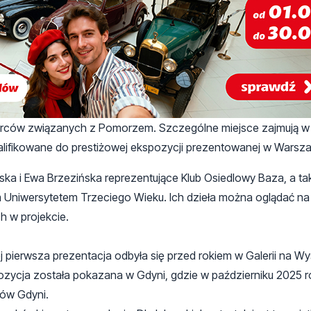
twórców związanych z Pomorzem. Szczególne miejsce zajmują w
walifikowane do prestiżowej ekspozycji prezentowanej w Warsza
ka i Ewa Brzezińska reprezentujące Klub Osiedlowy Baza, a t
 Uniwersytetem Trzeciego Wieku. Ich dzieła można oglądać n
h w projekcie.
 pierwsza prezentacja odbyła się przed rokiem w Galerii na Wys
zycja została pokazana w Gdyni, gdzie w październiku 2025 r
ków Gdyni.