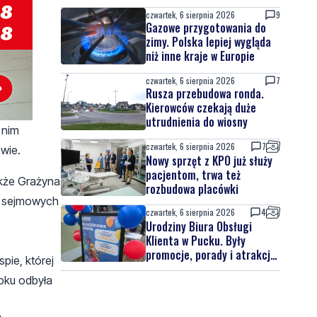
czwartek, 6 sierpnia 2026
9
Gazowe przygotowania do
zimy. Polska lepiej wygląda
niż inne kraje w Europie
czwartek, 6 sierpnia 2026
7
Rusza przebudowa ronda.
Kierowców czekają duże
utrudnienia do wiosny
 nim
czwartek, 6 sierpnia 2026
7
wie.
Nowy sprzęt z KPO już służy
pacjentom, trwa też
akże Grażyna
rozbudowa placówki
a sejmowych
czwartek, 6 sierpnia 2026
4
Urodziny Biura Obsługi
Klienta w Pucku. Były
promocje, porady i atrakcje
pie, której
dla najmłodszych
oku odbyła