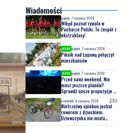
Wiadomości
piątek, 7 sierpnia 2026
Wikęd poznał rywala w
Pucharze Polski. To zespół z
ekstraklasy!
piątek, 7 sierpnia 2026
NOWE
Piknik nad Łupawą połączył
mieszkańców
piątek, 7 sierpnia 2026
NOWE
Przed nami weekend. Nie
masz jeszcze planów?
Sprawdź nasze propozycje w
powiecie wejherowskim i
czwartek, 6 sierpnia 2026
12
puckim
Nietrzeźwy opiekun jechał
rowerem z dzieckiem.
Dziewczynka nie miała
kasku