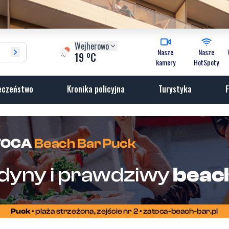
Wejherowo
Nasze
Nasze
o
19
C
kamery
HotSpoty
eczeństwo
Kronika policyjna
Turystyka
F