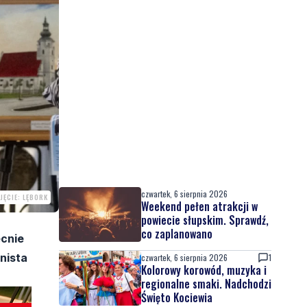
czwartek, 6 sierpnia 2026
JĘCIE: LĘBORK
Weekend pełen atrakcji w
powiecie słupskim. Sprawdź,
co zaplanowano
ecnie
nista
czwartek, 6 sierpnia 2026
1
Kolorowy korowód, muzyka i
regionalne smaki. Nadchodzi
Święto Kociewia