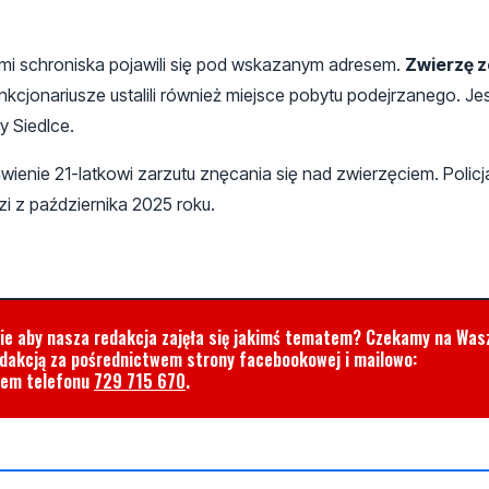
ami schroniska pojawili się pod wskazanym adresem.
Zwierzę z
nkcjonariusze ustalili również miejsce pobytu podejrzanego. J
y Siedlce.
ie 21-latkowi zarzutu znęcania się nad zwierzęciem. Policjanc
i z października 2025 roku.
cie aby nasza redakcja zajęła się jakimś tematem? Czekamy na Was
edakcją za pośrednictwem strony facebookowej i mailowo:
rem telefonu
729 715 670
.