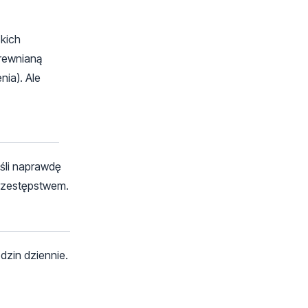
kich
drewnianą
ia). Ale
eśli naprawdę
przestępstwem.
dzin dziennie.