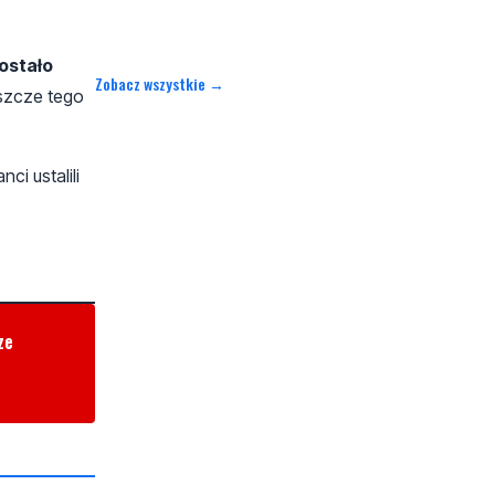
ostało
Zobacz wszystkie →
eszcze tego
i ustalili
ze