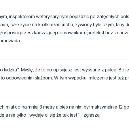
nym, inspektorom weterynaryjnym pojeździć po zatęchłych pols
larm, całe życie na krótkim łańcuchu, żywiony byle czym, lany 
a głośności przeszkadzającej domownikom (pretekst bez znaczen
pradziada ...
 ludzku". Myślę, że to co opisujesz jest wyssane z palca. Bo j
ś to odpowiednim słuźbom. W tym wypadku, milczenie jest też 
miał co najmniej 3 metry a pies na nim był maksymalnie 12 go
a nie tylko "wydaje ci się że tak jest" - zgłaszaj.