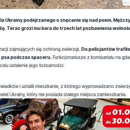
FOT
ela Ukrainy podejrzanego o znęcanie się nad psem. Mężcz
żę. Teraz grozi mu kara do trzech lat pozbawienia wolnośc
zacji zajmujących się ochroną zwierząt.
Do policjantów trafił
o psa podczas spaceru.
Funkcjonariusze z komisariatu na gd
celu ustalenie jego tożsamości.
 świadków i ustalili mieszkanie, z którego wyprowadzano zwierz
atel Ukrainy, który nie posiada stałego miejsca zamieszkania.