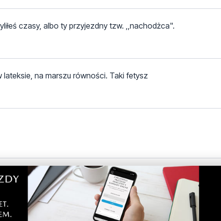
yliłeś czasy, albo ty przyjezdny tzw. ,,nachodżca".
w lateksie, na marszu równości. Taki fetysz
iu 33m2, często nawet bez spaceru, to wtedy ok?