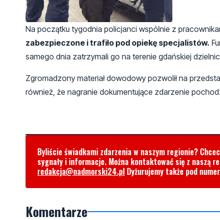
Na początku tygodnia policjanci wspólnie z pracownik
zabezpieczone i trafiło pod opiekę specjalistów.
Fu
samego dnia zatrzymali go na terenie gdańskiej dzielnic
Zgromadzony materiał dowodowy pozwolił na przedstawien
również, że nagranie dokumentujące zdarzenie pochodz
Byliście świadkami zdarzenia w naszym regionie? Chce
sygnały i informacje. Można kontaktować się z naszą r
redakcja@nadmorski24.pl
Dyżurujemy także pod nume
Komentarze