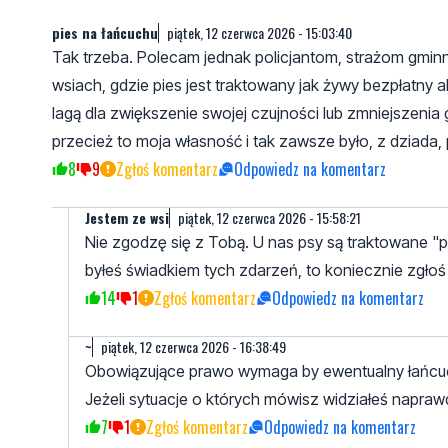
pies na łańcuchu
piątek, 12 czerwca 2026 - 15:03:40
Tak trzeba. Polecam jednak policjantom, strażom gmin
wsiach, gdzie pies jest traktowany jak żywy bezpłatny a
lagą dla zwiększenie swojej czujności lub zmniejszeni
przecież to moja własność i tak zawsze było, z dziada, 
8
9
Zgłoś komentarz
Odpowiedz na komentarz
Jestem ze wsi
piątek, 12 czerwca 2026 - 15:58:21
Nie zgodzę się z Tobą. U nas psy są traktowane "po
byłeś świadkiem tych zdarzeń, to koniecznie zgło
14
1
Zgłoś komentarz
Odpowiedz na komentarz
~
piątek, 12 czerwca 2026 - 16:38:49
Obowiązujące prawo wymaga by ewentualny łańcuch 
Jeżeli sytuacje o których mówisz widziałeś naprawdę 
7
1
Zgłoś komentarz
Odpowiedz na komentarz