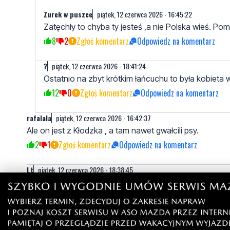
Zurek w puszce
piątek, 12 czerwca 2026 - 16:45:22
Zatęchły to chyba ty jesteś ,a nie Polska wieś. Pom
8
2
Zgłoś komentarz
Odpowiedz na komentarz
?
piątek, 12 czerwca 2026 - 18:41:24
Ostatnio na zbyt krótkim łańcuchu to była kobieta 
12
0
Zgłoś komentarz
Odpowiedz na komentarz
rafalala
piątek, 12 czerwca 2026 - 16:42:37
Ale on jest z Kłodzka , a tam nawet gwałcili psy.
2
1
Zgłoś komentarz
Odpowiedz na komentarz
Lt
piątek, 12 czerwca 2026 - 18:38:45
Kolego z kompleksami. Jak pies jest w małym mieszkan
10
2
Zgłoś komentarz
Odpowiedz na komentarz
Ewa
piątek, 12 czerwca 2026 - 22:46:11