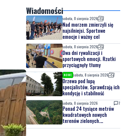
Wiadomości
sobota, 8 sierpnia 2026
Nad morzem zmierzyli się
najsilniejsi. Sportowe
emocje i ważny cel
sobota, 8 sierpnia 2026
Dwa dni rywalizacji i
sportowych emocji. Rzutki
przyciągnęły tłumy
sobota, 8 sierpnia 2026
NOWE
Drzewa pod lupą
specjalistów. Sprawdzają ich
kondycję i stabilność
sobota, 8 sierpnia 2026
7
Ponad 24 tysiące metrów
kwadratowych nowych
terenów zielonych.
Powstanie nowa przestrzeń
do wypoczynku