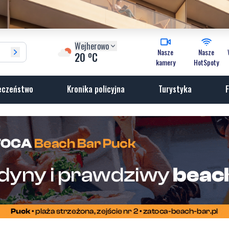
Wejherowo
Nasze
Nasze
o
20
C
kamery
HotSpoty
eczeństwo
Kronika policyjna
Turystyka
F