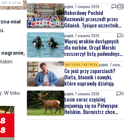
. KMP W GDYNI
piątek, 7 sierpnia 2026
1
Rekordowy Pochód
Kociewski przeszedł przez
yzna miał
Gdańsk. Tysiące uczestników
i.
na jubileuszowej edycji
piątek, 7 sierpnia 2026
3
Więcej wraków dostępnych
dla nurków. Urząd Morski
o nagranie,
rozszerzył listę podwodnych
atrakcji
ańskim
piątek, 7 sierpnia 2026
MATERIAŁ PARTNERA
Co jeść przy zaparciach?
Dieta, błonnik i nawyki,
które naprawdę działają
ę. W toku
piątek, 7 sierpnia 2026
11
Łosie coraz częściej
pojawiają się na Półwyspie
Helskim. Burmistrz chce
nowych znaków drogowych