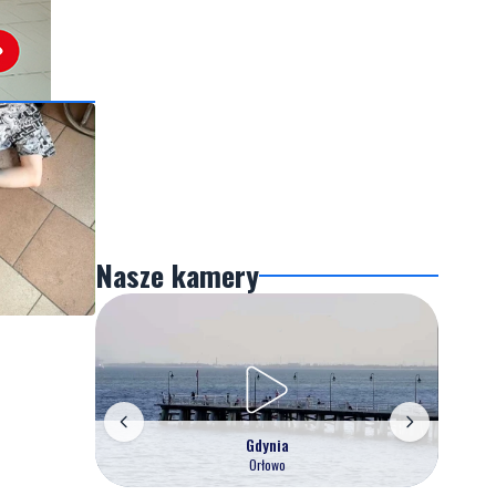
Nasze kamery
Gdynia
Orłowo