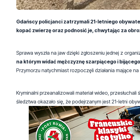
Gdańscy policjanci zatrzymali 21-letniego obywat
kopać zwierzę oraz podnosić je, chwytając za obro
Sprawa wyszła na jaw dzięki zgłoszeniu jednej z organi
na którym widać mężczyznę szarpiącego i bijąceg
Przymorzu natychmiast rozpoczęli działania mające na 
Kryminalni przeanalizowali materiał wideo, przesłuchali
śledztwa okazało się, że podejrzanym jest 21-letni obyw