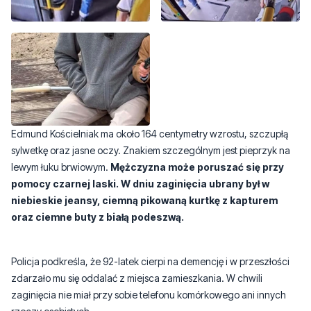
Edmund Kościelniak ma około 164 centymetry wzrostu, szczupłą
sylwetkę oraz jasne oczy. Znakiem szczególnym jest pieprzyk na
lewym łuku brwiowym.
Mężczyzna może poruszać się przy
pomocy czarnej laski. W dniu zaginięcia ubrany był w
niebieskie jeansy, ciemną pikowaną kurtkę z kapturem
oraz ciemne buty z białą podeszwą.
Policja podkreśla, że 92-latek cierpi na demencję i w przeszłości
zdarzało mu się oddalać z miejsca zamieszkania. W chwili
zaginięcia nie miał przy sobie telefonu komórkowego ani innych
rzeczy osobistych.