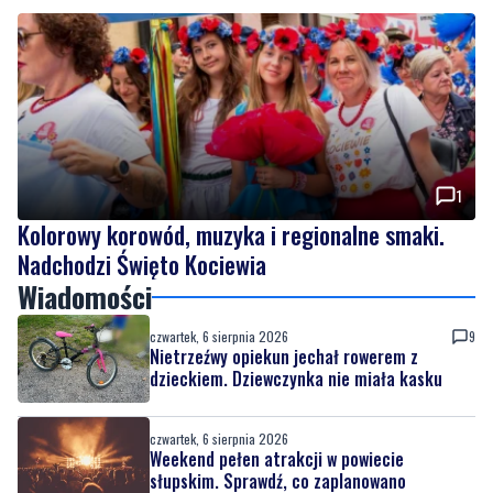
1
Kolorowy korowód, muzyka i regionalne smaki.
Nadchodzi Święto Kociewia
Wiadomości
czwartek, 6 sierpnia 2026
9
Nietrzeźwy opiekun jechał rowerem z
dzieckiem. Dziewczynka nie miała kasku
czwartek, 6 sierpnia 2026
Weekend pełen atrakcji w powiecie
słupskim. Sprawdź, co zaplanowano
czwartek, 6 sierpnia 2026
1
Kolorowy korowód, muzyka i regionalne