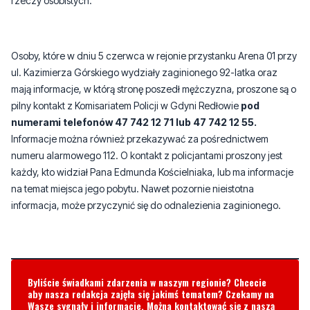
Osoby, które w dniu 5 czerwca w rejonie przystanku Arena 01 przy
ul. Kazimierza Górskiego wydziały zaginionego 92-latka oraz
mają informacje, w którą stronę poszedł mężczyzna, proszone są o
pilny kontakt z Komisariatem Policji w Gdyni Redłowie
pod
numerami telefonów 47 742 12 71 lub 47 742 12 55.
Informacje można również przekazywać za pośrednictwem
numeru alarmowego 112. O kontakt z policjantami proszony jest
każdy, kto widział Pana Edmunda Kościelniaka, lub ma informacje
na temat miejsca jego pobytu. Nawet pozornie nieistotna
informacja, może przyczynić się do odnalezienia zaginionego.
Byliście świadkami zdarzenia w naszym regionie? Chcecie
aby nasza redakcja zajęła się jakimś tematem? Czekamy na
Wasze sygnały i informacje. Można kontaktować się z naszą
redakcją za pośrednictwem strony facebookowej i mailowo:
redakcja@nadmorski24.pl
Dyżurujemy także pod numerem
telefonu
729 715 670
.