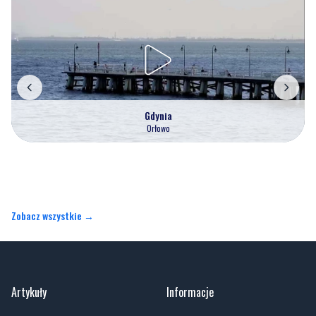
Gdynia
Orłowo
Zobacz wszystkie →
Artykuły
Informacje
Wiadomości
O portalu
Sport
Kontakt
Kultura
Regulamin