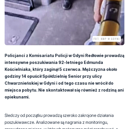
FOT. KMP W GDYNI
Policjanci z Komisariatu Policji w Gdyni Redłowie prowadzą
intensywne poszukiwania 92-letniego Edmunda
Kościelniaka, który zaginął 5 czerwca. Mężczyzna około
godziny 14 opuścił Spółdzielnię Senior przy ulicy
Chwarznieńskiej w Gdyni i od tego czasu nie wrócił do
miejsca pobytu. Nie skontaktował się również z rodziną ani
opiekunami.
Śledczy od początku prowadzą szeroko zakrojone działania
poszukiwawcze. Analizowane są nagrania z monitoringu,
sprawdzane miejsca, w których mężczyzna mógł przebywać, a
także wszystkie sygnały przekazywane przez mieszkańców.