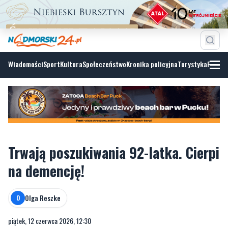
Wiadomości
Sport
Kultura
Społeczeństwo
Kronika policyjna
Turystyka
Fotoga
Trwają poszukiwania 92-latka. Cierpi
na demencję!
Olga Reszke
O
piątek, 12 czerwca 2026, 12:30