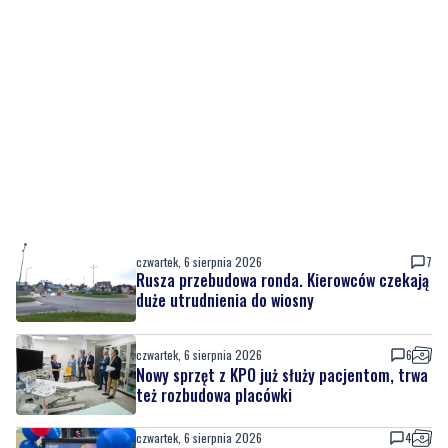
czwartek, 6 sierpnia 2026
7
Rusza przebudowa ronda. Kierowców czekają
duże utrudnienia do wiosny
czwartek, 6 sierpnia 2026
6
Nowy sprzęt z KPO już służy pacjentom, trwa
też rozbudowa placówki
czwartek, 6 sierpnia 2026
4
Urodziny Biura Obsługi Klienta w Pucku. Były
promocje, porady i atrakcje dla
najmłodszych