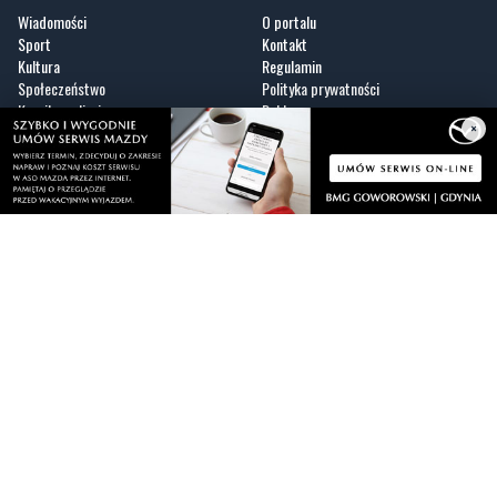
Społeczeństwo
Polityka prywatności
Kronika policyjna
Reklama
Zobacz
×
Fotogalerie
Nasze HotSpoty
Nasze kamery
Praca
Praca IT Gdańsk
GoWork.pl
Dodaj ofertę pracy
Nadmorski24.pl - portal informacyjny z Małego Trójmiasta Kaszubskiego. Twoja
codzienna dawka najnowszych wiadomości z najbliższej okolicy. Informacje
społeczne, kulturalne i sportowe z Wejherowa, Pucka, Redy, Rumi i okolic.
Zawsze sprawdzone i aktualne info dla mieszkańców Małego Trójmiasta
Kaszubskiego.