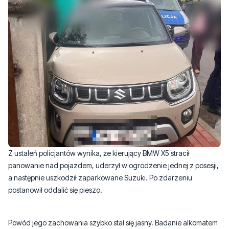
Z ustaleń policjantów wynika, że kierujący BMW X5 stracił
panowanie nad pojazdem, uderzył w ogrodzenie jednej z posesji,
a następnie uszkodził zaparkowane Suzuki. Po zdarzeniu
postanowił oddalić się pieszo.
Powód jego zachowania szybko stał się jasny. Badanie alkomatem
wykazało, że
miał ponad promil alkoholu w organizmie
.
Funkcjonariusze zatrzymali jego prawo jazdy oraz dowód
rejestracyjny pojazdu.
BMW zostało zabezpieczone i