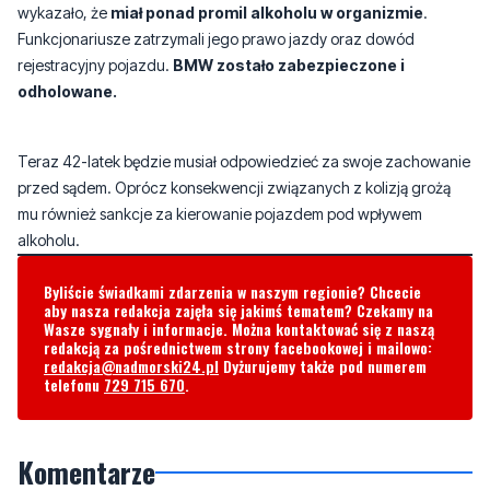
odholowane.
Teraz 42-latek będzie musiał odpowiedzieć za swoje zachowanie
przed sądem. Oprócz konsekwencji związanych z kolizją grożą
mu również sankcje za kierowanie pojazdem pod wpływem
alkoholu.
Byliście świadkami zdarzenia w naszym regionie? Chcecie
aby nasza redakcja zajęła się jakimś tematem? Czekamy na
Wasze sygnały i informacje. Można kontaktować się z naszą
redakcją za pośrednictwem strony facebookowej i mailowo:
redakcja@nadmorski24.pl
Dyżurujemy także pod numerem
telefonu
729 715 670
.
Komentarze
Kpina
piątek, 12 czerwca 2026 - 14:10:04
Sankcje tzn. zakaz wydany przez komunistę w todze.