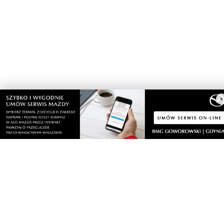
×
Nasze kamery