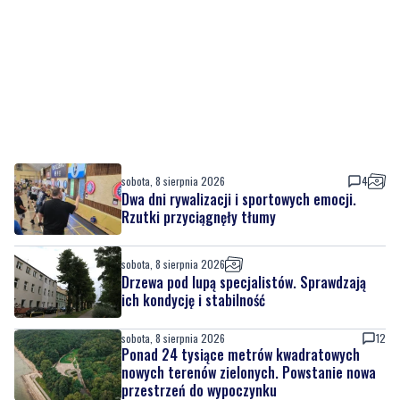
sobota, 8 sierpnia 2026
4
Dwa dni rywalizacji i sportowych emocji.
Rzutki przyciągnęły tłumy
sobota, 8 sierpnia 2026
Drzewa pod lupą specjalistów. Sprawdzają
ich kondycję i stabilność
sobota, 8 sierpnia 2026
12
Ponad 24 tysiące metrów kwadratowych
nowych terenów zielonych. Powstanie nowa
przestrzeń do wypoczynku
sobota, 8 sierpnia 2026
2
Ochrona przyrody w praktyce. Uczestnicy
usuwali inwazyjne rośliny