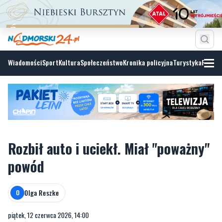
Wiadomości
Sport
Kultura
Społeczeństwo
Kronika policyjna
Turystyka
Fotoga
Rozbił auto i uciekł. Miał "poważny"
powód
Olga Reszke
O
piątek, 12 czerwca 2026, 14:00