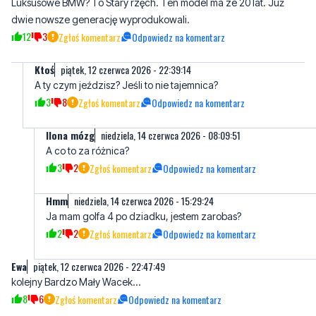
Ktoś
piątek, 12 czerwca 2026 - 22:39:14
A ty czym jeździsz? Jeśli to nie tajemnica?
3
8
Zgłoś komentarz
Odpowiedz na komentarz
Ilona mózg
niedziela, 14 czerwca 2026 - 08:09:51
A co to za różnica?
3
2
Zgłoś komentarz
Odpowiedz na komentarz
Hmm
niedziela, 14 czerwca 2026 - 15:29:24
Ja mam golfa 4 po dziadku, jestem zarobas?
2
2
Zgłoś komentarz
Odpowiedz na komentarz
Ewa
piątek, 12 czerwca 2026 - 22:47:49
kolejny Bardzo Mały Wacek...
8
6
Zgłoś komentarz
Odpowiedz na komentarz
Ha ha
niedziela, 14 czerwca 2026 - 16:31:38
Ale fura, ciekawe z jakiego szrotu
3
0
Zgłoś komentarz
Odpowiedz na komentarz