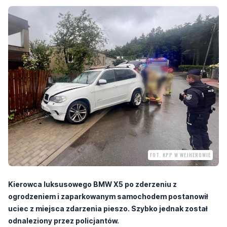
FOT. KPP W WEJHEROWIE
Kierowca luksusowego BMW X5 po zderzeniu z
ogrodzeniem i zaparkowanym samochodem postanowił
uciec z miejsca zdarzenia pieszo. Szybko jednak został
odnaleziony przez policjantów.
Do zdarzenia doszło w czwartek, 11 czerwca po południu na ulicy
Leśnej w Redzie. Policjanci otrzymali zgłoszenie o kolizji