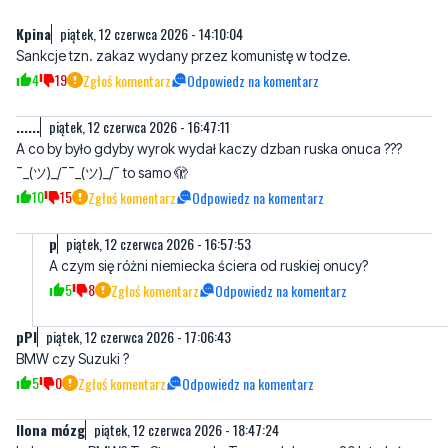
4
19
Zgłoś komentarz
Odpowiedz na komentarz
......
piątek, 12 czerwca 2026 - 16:47:11
A co by było gdyby wyrok wydał kaczy dzban ruska onuca ???
¯⁠⁠_⁠(⁠ツ⁠)⁠_⁠/⁠¯¯⁠⁠_⁠(⁠ツ⁠)⁠_⁠/⁠¯ to samo 🫣
10
15
Zgłoś komentarz
Odpowiedz na komentarz
p
piątek, 12 czerwca 2026 - 16:57:53
A czym się różni niemiecka ściera od ruskiej onucy?
5
8
Zgłoś komentarz
Odpowiedz na komentarz
pPl
piątek, 12 czerwca 2026 - 17:06:43
BMW czy Suzuki ?
5
0
Zgłoś komentarz
Odpowiedz na komentarz
Ilona mózg
piątek, 12 czerwca 2026 - 18:47:24
Luksusowe BMW? To Stary rzęch. Ten model ma ze 20 lat. Już
dwie nowsze generację wyprodukowali.
12
3
Zgłoś komentarz
Odpowiedz na komentarz