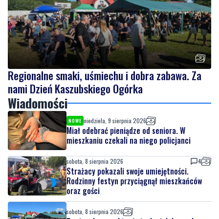
Regionalne smaki, uśmiechu i dobra zabawa. Za
nami Dzień Kaszubskiego Ogórka
Wiadomości
niedziela, 9 sierpnia 2026
NOWE
Miał odebrać pieniądze od seniora. W
mieszkaniu czekali na niego policjanci
sobota, 8 sierpnia 2026
4
Strażacy pokazali swoje umiejętności.
Rodzinny festyn przyciągnął mieszkańców
oraz gości
sobota, 8 sierpnia 2026
Regionalne smaki, uśmiechu i dobra zabawa.
Za nami Dzień Kaszubskiego Ogórka