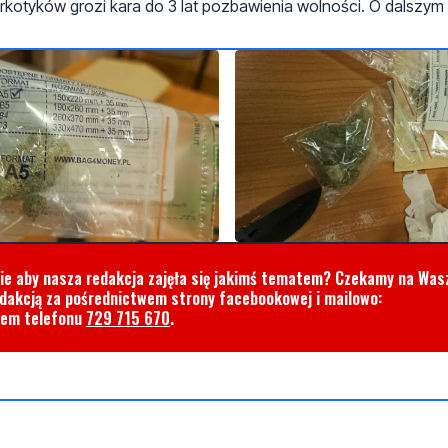
kotyków grozi kara do 3 lat pozbawienia wolności. O dalszym 
cie aby nasza redakcja zajęła się jakimś tematem? Czekamy na Was
edakcją za pośrednictwem strony facebookowej i mailowo:
rem telefonu
729 715 670
.