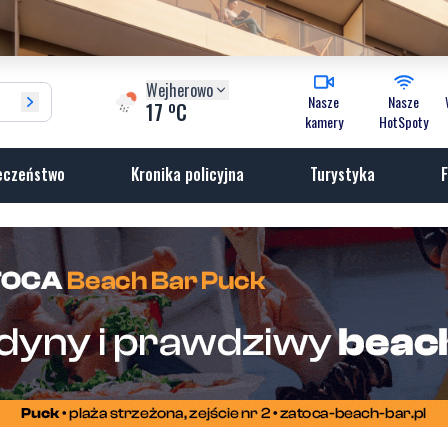
Wejherowo
Nasze
Nasze
o
17
C
kamery
HotSpoty
eczeństwo
Kronika policyjna
Turystyka
F