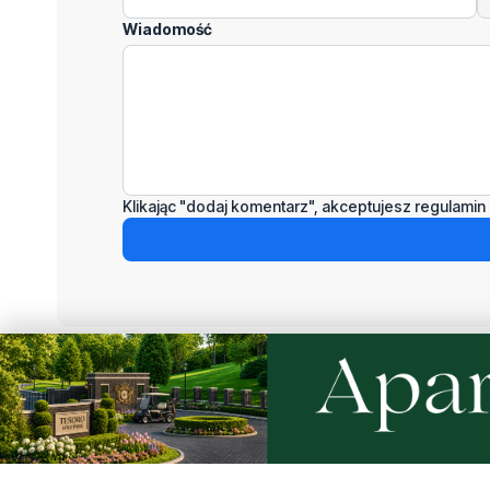
Wiadomość
Klikając "dodaj komentarz", akceptujesz regulamin 
Podziel się tym artkułem z innymi:
Czytaj również