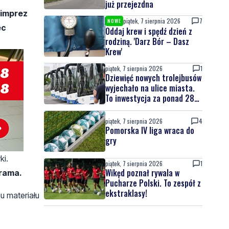
już przejezdna
 imprez
piątek, 7 sierpnia 2026
7
NOWE
ec
Oddaj krew i spędź dzień z
rodziną. 'Darz Bór – Dasz
Krew'
piątek, 7 sierpnia 2026
1
Dziewięć nowych trolejbusów
wyjechało na ulice miasta.
To inwestycja za ponad 28
mln zł
piątek, 7 sierpnia 2026
4
Pomorska IV liga wraca do
gry
ki.
piątek, 7 sierpnia 2026
1
Wikęd poznał rywala w
grama.
Pucharze Polski. To zespół z
ekstraklasy!
u materiału