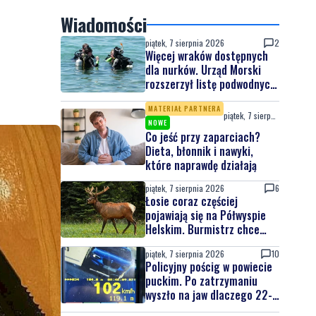
Wiadomości
piątek, 7 sierpnia 2026
2
Więcej wraków dostępnych
dla nurków. Urząd Morski
rozszerzył listę podwodnych
atrakcji
MATERIAŁ PARTNERA
piątek, 7 sierpnia 2026
NOWE
Co jeść przy zaparciach?
Dieta, błonnik i nawyki,
które naprawdę działają
piątek, 7 sierpnia 2026
6
Łosie coraz częściej
pojawiają się na Półwyspie
Helskim. Burmistrz chce
nowych znaków drogowych
piątek, 7 sierpnia 2026
10
Policyjny pościg w powiecie
puckim. Po zatrzymaniu
wyszło na jaw dlaczego 22-
latek uciekał