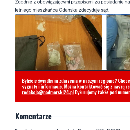
Zgodnie z obowiązującymi przepisami za posiadanie nar
letniego mieszkańca Gdańska zdecyduje sąd.
Byliście świadkami zdarzenia w naszym regionie? Chce
sygnały i informacje. Można kontaktować się z naszą r
redakcja@nadmorski24.pl
Dyżurujemy także pod nume
Komentarze