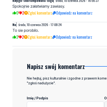
Kwpgd-skorumpowana toga
środa, 10 czerwca 2026 - 16:56:37
Spokojnie załatwiamy zawiasy.
0
2
Zgłoś komentarz
Odpowiedz na komentarz
No
środa, 10 czerwca 2026 - 17:08:24
To sie porobilo.
2
2
Zgłoś komentarz
Odpowiedz na komentarz
Napisz swój komentarz
Nie hejtuj, pisz kulturalnie i zgodne z prawem komen
"zgłoś nadużycie".
Imię / Podpis
O