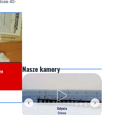
losie 40-
Nasze kamery
ze
Gdynia
Orłowo