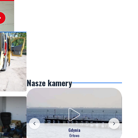
Nasze kamery
Gdynia
Orłowo