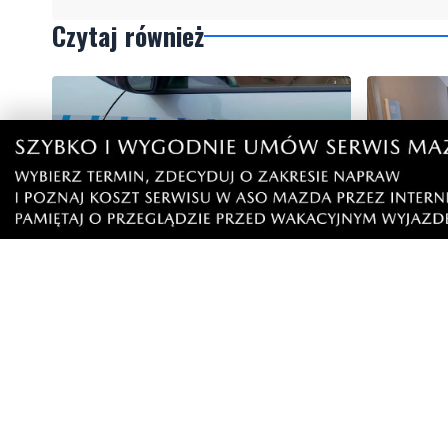
Czytaj również
WAŻNE
AKTUALIZACJA
Policja szuka 15-letniej Wiktorii.
Wystawił
Nastolatka wyjechała do Gdyni i nie
sprzedaż 
wróciła
zgłoszeni
Artykuły
Informacje