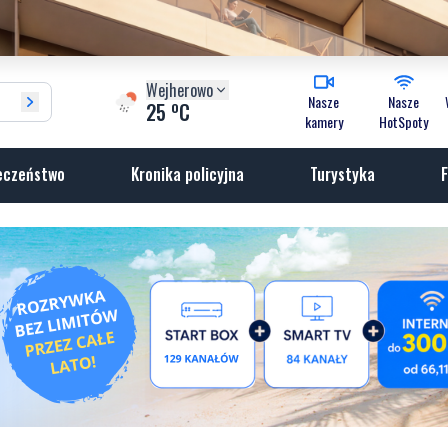
Wejherowo
Nasze
Nasze
o
25
C
kamery
HotSpoty
eczeństwo
Kronika policyjna
Turystyka
F