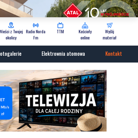
Wieści z Twojej
Radio Norda
TTM
Kościoły
Wyślij
okolicy
Fm
online
materiał
otogalerie
Elektrownia atomowa
Kontakt