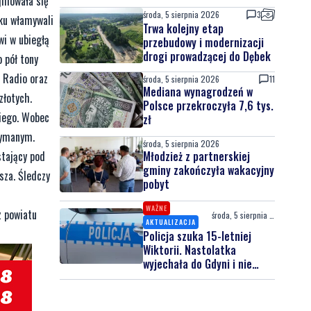
ajmowała się
środa, 5 sierpnia 2026
3
oku włamywali
Trwa kolejny etap
wi w ubiegłą
przebudowy i modernizacji
drogi prowadzącej do Dębek
 pół tony
 Radio oraz
środa, 5 sierpnia 2026
11
Mediana wynagrodzeń w
złotych.
Polsce przekroczyła 7,6 tys.
kiego. Wobec
zł
zymanym.
środa, 5 sierpnia 2026
tający pod
Młodzież z partnerskiej
gminy zakończyła wakacyjny
sza. Śledczy
pobyt
WAŻNE
z powiatu
środa, 5 sierpnia 2026
AKTUALIZACJA
Policja szuka 15-letniej
Wiktorii. Nastolatka
wyjechała do Gdyni i nie
wróciła