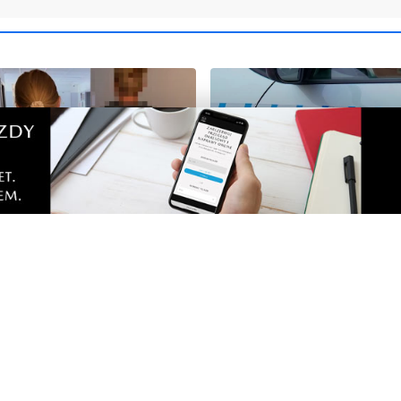
3
 skradzione motocykle na
Z okna rzucał cegłami, n
w internecie. Wpadł po
sąsiadów i znieważył pol
u właściciela
Zobacz