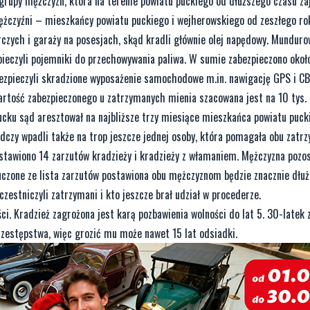
 grupy mężczyzn, która na terenie powiatu puckiego od dłuższego czasu z
 mężczyźni – mieszkańcy powiatu puckiego i wejherowskiego od zeszłego r
zych i garaży na posesjach, skąd kradli głównie olej napędowy. Munduro
ieczyli pojemniki do przechowywania paliwa. W sumie zabezpieczono około
zpieczyli skradzione wyposażenie samochodowe m.in. nawigację GPS i CB
artość zabezpieczonego u zatrzymanych mienia szacowana jest na 10 tys. 
Pucku sąd aresztował na najbliższe trzy miesiące mieszkańca powiatu puc
edczy wpadli także na trop jeszcze jednej osoby, która pomagała obu zatr
awiono 14 zarzutów kradzieży i kradzieży z włamaniem. Mężczyzna pozos
uczone ze lista zarzutów postawiona obu mężczyznom będzie znacznie dłuż
czestniczyli zatrzymani i kto jeszcze brał udział w procederze.
i. Kradzież zagrożona jest karą pozbawienia wolności do lat 5. 30-latek 
przestępstwa, więc grozić mu może nawet 15 lat odsiadki.