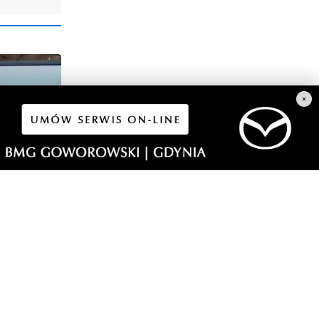
×
3
arażał
icjantów