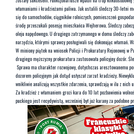
zostały sukcesem. Funkcjonariusze wpadli na trop kilkuosobowej
włamaniami i kradzieżami paliwa. Jak ustalili śledczy 30-letni
się do samochodów, ciągników rolniczych, pomieszczeń gospodarc
środę przeszukali posesję mieszkańca Wejherowa. Śledczy zabezp
oleju napędowego. U drugiego zatrzymanego w domu śledczy zabe
narzędzia, którymi sprawcy posługiwali się dokonując włamań. W
W miniony piątek na wniosek Policji i Prokuratury Rejonowej w 
drugiego mężczyzny prokuratura zastosowała policyjny dozór. Śl
Sprawa ma charakter rozwojowy, dotychczas aresztowanemu post
dozorem policyjnym jak dotąd usłyszał zarzut kradzieży. Niewykl
wnikliwie analizują wszystkie zdarzenia, sprawdzają w ilu z nich u
Za kradzież z włamaniem grozi kara do 10 lat pozbawienia wolnośc
puckiego jest recydywistą, wcześniej był już karany za podobne 