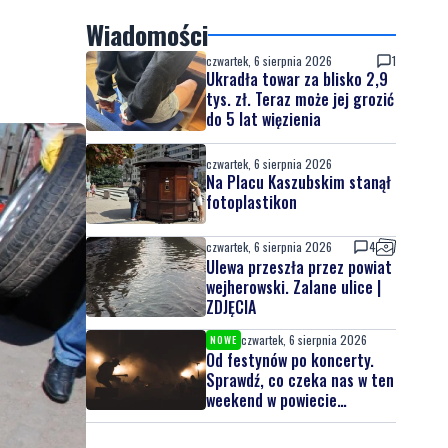
Wiadomości
czwartek, 6 sierpnia 2026
1
Ukradła towar za blisko 2,9
tys. zł. Teraz może jej grozić
do 5 lat więzienia
czwartek, 6 sierpnia 2026
Na Placu Kaszubskim stanął
fotoplastikon
czwartek, 6 sierpnia 2026
4
Ulewa przeszła przez powiat
wejherowski. Zalane ulice |
ZDJĘCIA
czwartek, 6 sierpnia 2026
NOWE
Od festynów po koncerty.
Sprawdź, co czeka nas w ten
weekend w powiecie
lęborskim