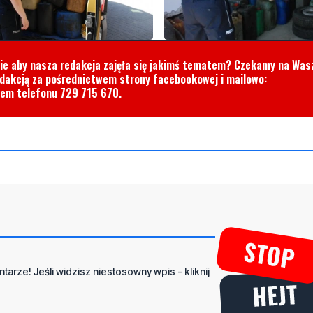
cie aby nasza redakcja zajęła się jakimś tematem? Czekamy na Was
edakcją za pośrednictwem strony facebookowej i mailowo:
rem telefonu
729 715 670
.
tarze! Jeśli widzisz niestosowny wpis - kliknij