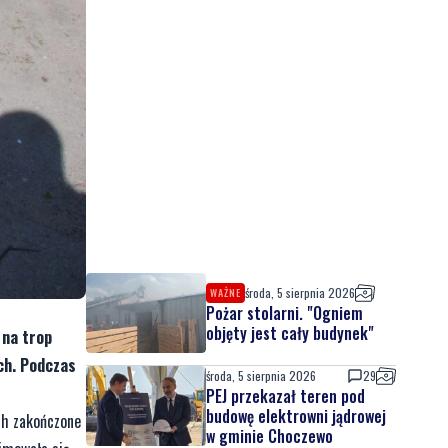
środa, 5 sierpnia 2026
WAŻNE
Pożar stolarni. "Ogniem
objęty jest cały budynek"
 na trop
ch. Podczas
środa, 5 sierpnia 2026
29
PEJ przekazał teren pod
budowę elektrowni jądrowej
ch zakończone
w gminie Choczewo