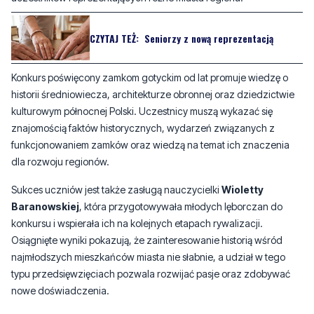
CZYTAJ TEŻ:
Seniorzy z nową reprezentacją
Konkurs poświęcony zamkom gotyckim od lat promuje wiedzę o
historii średniowiecza, architekturze obronnej oraz dziedzictwie
kulturowym północnej Polski. Uczestnicy muszą wykazać się
znajomością faktów historycznych, wydarzeń związanych z
funkcjonowaniem zamków oraz wiedzą na temat ich znaczenia
dla rozwoju regionów.
Sukces uczniów jest także zasługą nauczycielki
Wioletty
Baranowskiej
, która przygotowywała młodych lęborczan do
konkursu i wspierała ich na kolejnych etapach rywalizacji.
Osiągnięte wyniki pokazują, że zainteresowanie historią wśród
najmłodszych mieszkańców miasta nie słabnie, a udział w tego
typu przedsięwzięciach pozwala rozwijać pasje oraz zdobywać
nowe doświadczenia.