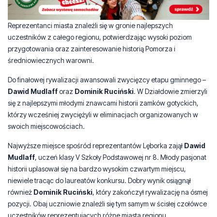
Reprezentanci miasta znaleźli się w gronie najlepszych
uczestników z całego regionu, potwierdzając wysoki poziom
przygotowania oraz zainteresowanie historią Pomorza i
średniowiecznych warowni.
Do finałowej rywalizacji awansowali zwycięzcy etapu gminnego –
Dawid Mudlaff
oraz
Dominik Ruciński
. W Działdowie zmierzyli
się z najlepszymi młodymi znawcami historii zamków gotyckich,
którzy wcześniej zwyciężyli w eliminacjach organizowanych w
swoich miejscowościach.
Najwyższe miejsce spośród reprezentantów Lęborka zajął
Dawid
Mudlaff
, uczeń klasy V Szkoły Podstawowej nr 8. Młody pasjonat
historii uplasował się na bardzo wysokim czwartym miejscu,
niewiele tracąc do laureatów konkursu. Dobry wynik osiągnął
również
Dominik Ruciński
, który zakończył rywalizację na ósmej
pozycji. Obaj uczniowie znaleźli się tym samym w ścisłej czołówce
uczestników reprezentujących różne miasta regionu.