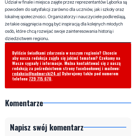
Udział w finale i miejsca zajęte przez reprezentantów Lęborka są
powodem do satysfakcji zarówno dla uczniów, jak i szkoły oraz
lokalnej społeczności. Organizatorzy i nauczyciele podkreślają,
że takie osiągnięcia mogą być inspiracją dla kolejnych młodych
osób, które chcą rozwijać swoje zainteresowania historią i
dziedzictwem regionu.
Byliście świadkami zdarzenia w naszym regionie? Chcecie
aby nasza redakcja zajęła się jakimś tematem? Czekamy na
Wasze sygnały i informacje. Można kontaktować się z naszą
redakcją za pośrednictwem strony facebookowej i mailowo:
redakcja@nadmorski24.pl
Dyżurujemy także pod numerem
telefonu
729 715 670
.
Komentarze
Napisz swój komentarz