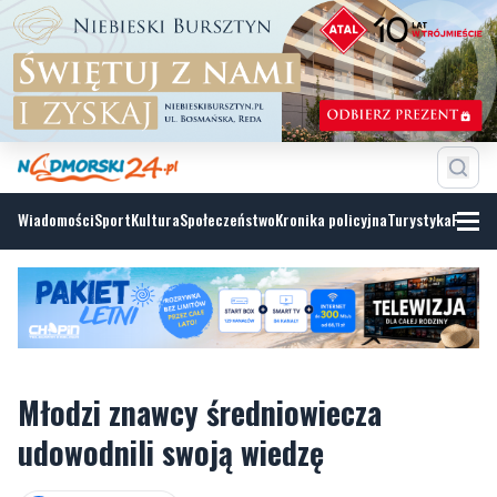
Wiadomości
Sport
Kultura
Społeczeństwo
Kronika policyjna
Turystyka
Fotoga
Młodzi znawcy średniowiecza
udowodnili swoją wiedzę