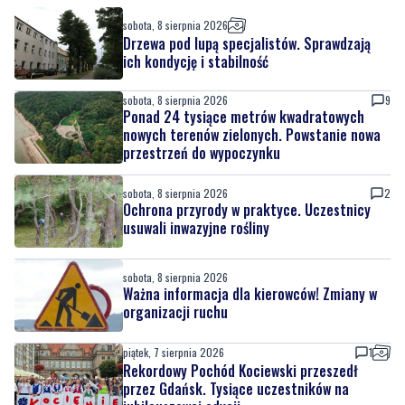
sobota, 8 sierpnia 2026
Drzewa pod lupą specjalistów. Sprawdzają
ich kondycję i stabilność
sobota, 8 sierpnia 2026
9
Ponad 24 tysiące metrów kwadratowych
nowych terenów zielonych. Powstanie nowa
przestrzeń do wypoczynku
sobota, 8 sierpnia 2026
2
Ochrona przyrody w praktyce. Uczestnicy
usuwali inwazyjne rośliny
sobota, 8 sierpnia 2026
Ważna informacja dla kierowców! Zmiany w
organizacji ruchu
piątek, 7 sierpnia 2026
1
Rekordowy Pochód Kociewski przeszedł
przez Gdańsk. Tysiące uczestników na