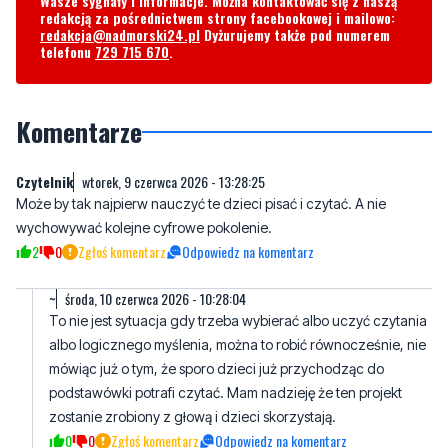
Komentarze
Czytelnik
wtorek, 9 czerwca 2026 - 13:28:25
Może by tak najpierw nauczyć te dzieci pisać i czytać. A nie
wychowywać kolejne cyfrowe pokolenie.
2
0
Zgłoś komentarz
Odpowiedz na komentarz
~
środa, 10 czerwca 2026 - 10:28:04
To nie jest sytuacja gdy trzeba wybierać albo uczyć czytania
albo logicznego myślenia, można to robić równocześnie, nie
mówiąc już o tym, że sporo dzieci już przychodząc do
podstawówki potrafi czytać. Mam nadzieję że ten projekt
zostanie zrobiony z głową i dzieci skorzystają.
0
0
Zgłoś komentarz
Odpowiedz na komentarz
pPl
wtorek, 9 czerwca 2026 - 18:33:46
Co to ostatnio tak dużo info. o Lęborku ?