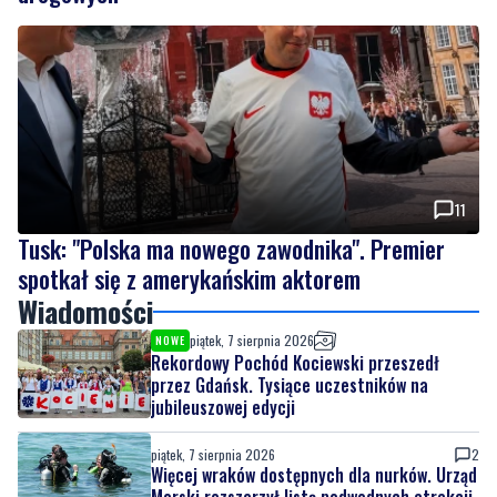
11
Tusk: "Polska ma nowego zawodnika". Premier
spotkał się z amerykańskim aktorem
Wiadomości
piątek, 7 sierpnia 2026
NOWE
Rekordowy Pochód Kociewski przeszedł
przez Gdańsk. Tysiące uczestników na
jubileuszowej edycji
piątek, 7 sierpnia 2026
2
Więcej wraków dostępnych dla nurków. Urząd
Morski rozszerzył listę podwodnych atrakcji
piątek, 7 sierpnia 2026
MATERIAŁ PARTNERA
NOWE