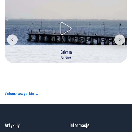
Gdynia
Orłowo
Zobacz wszystkie →
Artykuły
Informacje
Wiadomości
O portalu
Sport
Kontakt
Kultura
Regulamin