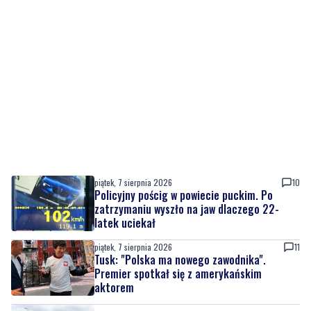
piątek, 7 sierpnia 2026
10
Policyjny pościg w powiecie puckim. Po
zatrzymaniu wyszło na jaw dlaczego 22-
latek uciekał
piątek, 7 sierpnia 2026
11
Tusk: "Polska ma nowego zawodnika".
Premier spotkał się z amerykańskim
aktorem
piątek, 7 sierpnia 2026
1
Kolejna inwestycja drogowa zakończona.
Ulica Sudecka już przejezdna