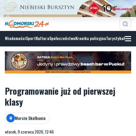
Wiadomości
Sport
Kultura
Społeczeństwo
Kronika policyjna
Turystyka
Fotoga
Programowanie już od pierwszej
klasy
Marcin Skałbania
M
wtorek, 9 czerwca 2026, 12:46