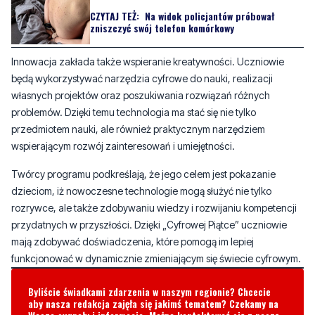
Innowacja zakłada także wspieranie kreatywności. Uczniowie
będą wykorzystywać narzędzia cyfrowe do nauki, realizacji
własnych projektów oraz poszukiwania rozwiązań różnych
problemów. Dzięki temu technologia ma stać się nie tylko
przedmiotem nauki, ale również praktycznym narzędziem
wspierającym rozwój zainteresowań i umiejętności.
Twórcy programu podkreślają, że jego celem jest pokazanie
dzieciom, iż nowoczesne technologie mogą służyć nie tylko
rozrywce, ale także zdobywaniu wiedzy i rozwijaniu kompetencji
przydatnych w przyszłości. Dzięki „Cyfrowej Piątce” uczniowie
mają zdobywać doświadczenia, które pomogą im lepiej
funkcjonować w dynamicznie zmieniającym się świecie cyfrowym.
Byliście świadkami zdarzenia w naszym regionie? Chcecie
aby nasza redakcja zajęła się jakimś tematem? Czekamy na
Wasze sygnały i informacje. Można kontaktować się z naszą
redakcją za pośrednictwem strony facebookowej i mailowo:
redakcja@nadmorski24.pl
Dyżurujemy także pod numerem
telefonu
729 715 670
.