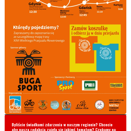
Byliście świadkami zdarzenia w naszym regionie? Chcecie
aby nasza redakcja zajęła się jakimś tematem? Czekamy na