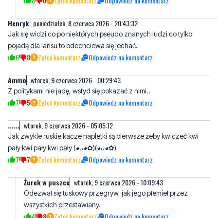
8
0
Zgłoś komentarz
Odpowiedz na komentarz
Henryk
poniedziałek, 8 czerwca 2026 - 20:43:32
Jak się widzi co po niektórych pseudo znanych ludzi co tylko
pojadą dla lansu to odechciewa się jechać.
6
8
Zgłoś komentarz
Odpowiedz na komentarz
Ammo
wtorek, 9 czerwca 2026 - 00:29:43
Z politykami nie jadę, wstyd się pokazać z nimi..
7
5
Zgłoś komentarz
Odpowiedz na komentarz
......
wtorek, 9 czerwca 2026 - 05:05:12
Jak zwykle ruskie kacze napletki są pierwsze żeby kwiczeć kwi
pały kwi pały kwi pały (⁠◕⁠ᴗ⁠◕⁠✿⁠)(⁠◕⁠ᴗ⁠◕⁠✿⁠)
7
7
Zgłoś komentarz
Odpowiedz na komentarz
Żurek w puszce
wtorek, 9 czerwca 2026 - 10:09:43
Odezwał się tuskowy przegryw, jak jego płemieł przez
wszystkich przestawiany.
4
8
Zgłoś komentarz
Odpowiedz na komentarz