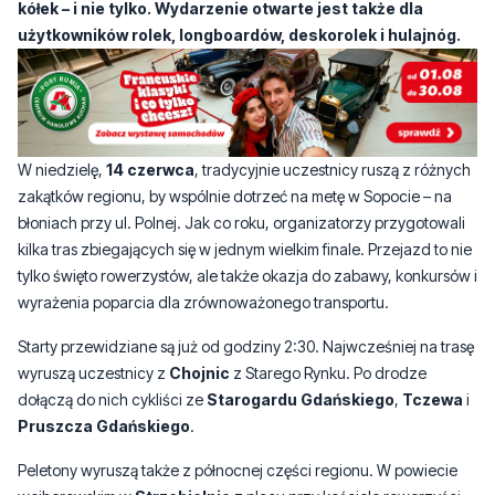
kółek – i nie tylko. Wydarzenie otwarte jest także dla
użytkowników rolek, longboardów, deskorolek i hulajnóg.
W niedzielę,
14 czerwca
, tradycyjnie uczestnicy ruszą z różnych
zakątków regionu, by wspólnie dotrzeć na metę w Sopocie – na
błoniach przy ul. Polnej. Jak co roku, organizatorzy przygotowali
kilka tras zbiegających się w jednym wielkim finale. Przejazd to nie
tylko święto rowerzystów, ale także okazja do zabawy, konkursów i
wyrażenia poparcia dla zrównoważonego transportu.
Starty przewidziane są już od godziny 2:30. Najwcześniej na trasę
wyruszą uczestnicy z
Chojnic
z Starego Rynku. Po drodze
dołączą do nich cykliści ze
Starogardu Gdańskiego
,
Tczewa
i
Pruszcza Gdańskiego
.
Peletony wyruszą także z północnej części regionu. W powiecie