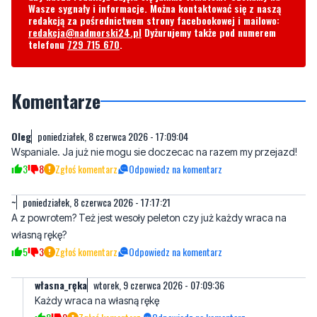
Wasze sygnały i informacje. Można kontaktować się z naszą
redakcją za pośrednictwem strony facebookowej i mailowo:
redakcja@nadmorski24.pl
Dyżurujemy także pod numerem
telefonu
729 715 670
.
Komentarze
Oleg
poniedziałek, 8 czerwca 2026 - 17:09:04
Wspaniale. Ja już nie mogu sie doczecac na razem my przejazd!
3
8
Zgłoś komentarz
Odpowiedz na komentarz
~
poniedziałek, 8 czerwca 2026 - 17:17:21
A z powrotem? Też jest wesoły peleton czy już każdy wraca na
własną rękę?
5
3
Zgłoś komentarz
Odpowiedz na komentarz
własna_ręka
wtorek, 9 czerwca 2026 - 07:09:36
Każdy wraca na własną rękę