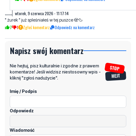
......
wtorek, 9 czerwca 2026 - 11:17:14
" żurek " już spleśniałeś w tej puszce 🫣🦆
7
1
Zgłoś komentarz
Odpowiedz na komentarz
Napisz swój komentarz
Nie hejtuj, pisz kulturalnie i zgodne z prawem
komentarze! Jeśli widzisz niestosowny wpis -
kliknij "zgłoś nadużycie".
Imię / Podpis
Odpowiedz
Wiadomość