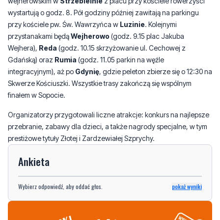
wejherowskim w
Strzebielnie
z placu przy kościele rowerzyści
wystartują o godz. 8. Pół godziny później zawitają na parkingu
przy kościele pw. Św. Wawrzyńca w
Luzinie
. Kolejnymi
przystanakami będą
Wejherowo
(godz. 9.15 plac Jakuba
Wejhera),
Reda
(godz. 10.15 skrzyżowanie ul. Cechowej z
Gdańską) oraz
Rumia
(godz. 11.05 parkin na węźle
integracyjnym), aż po
Gdynię
, gdzie peleton zbierze się o 12:30 na
Skwerze Kościuszki. Wszystkie trasy zakończą się wspólnym
finałem w Sopocie.
Organizatorzy przygotowali liczne atrakcje: konkurs na najlepsze
przebranie, zabawy dla dzieci, a także nagrody specjalne, w tym
prestiżowe tytuły Złotej i Zardzewiałej Szprychy.
Ankieta
Wybierz odpowiedź, aby oddać głos.
pokaż wyniki