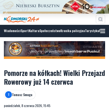
Wiadomości
Sport
Kultura
Społeczeństwo
Kronika policyjna
Turystyka
Fotoga
Pomorze na kółkach! Wielki Przejazd
Rowerowy już 14 czerwca
Tomasz Smuga
T
poniedziałek, 8 czerwca 2026, 15:45