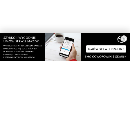
×
Nasze kamery