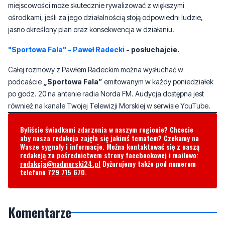
"Sportowa Fala" - Paweł Radecki
- posłuchajcie.
Całej rozmowy z Pawłem Radeckim można wysłuchać w
podcaście
„Sportowa Fala”
emitowanym w każdy poniedziałek
po godz. 20 na antenie radia Norda FM. Audycja dostępna jest
również na kanale Twojej Telewizji Morskiej w serwisie YouTube.
Byliście świadkami zdarzenia w naszym regionie? Chcecie
aby nasza redakcja zajęła się jakimś tematem? Czekamy na
Wasze sygnały i informacje. Można kontaktować się z naszą
redakcją za pośrednictwem strony facebookowej i mailowo:
redakcja@nadmorski24.pl
Dyżurujemy także pod numerem
telefonu
729 715 670
.
Komentarze
Jan
wtorek, 9 czerwca 2026 - 08:40:11
Najbardziej żałosny wywiad jaki czytałem, dzieci nie uczy się
rywalizacji tylko współpracy. Cały ten bełkot to niespełnione