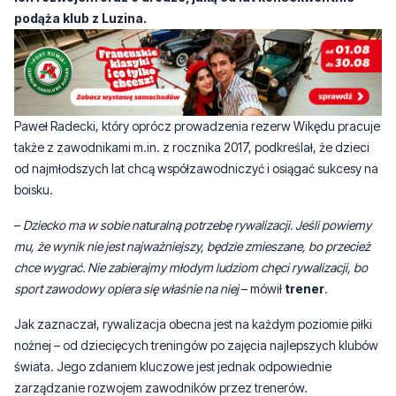
Paweł Radecki, który oprócz prowadzenia rezerw Wikędu pracuje
także z zawodnikami m.in. z rocznika 2017, podkreślał, że dzieci
od najmłodszych lat chcą współzawodniczyć i osiągać sukcesy na
boisku.
–
Dziecko ma w sobie naturalną potrzebę rywalizacji. Jeśli powiemy
mu, że wynik nie jest najważniejszy, będzie zmieszane, bo przecież
chce wygrać. Nie zabierajmy młodym ludziom chęci rywalizacji, bo
sport zawodowy opiera się właśnie na niej
– mówił
trener
.
Jak zaznaczał, rywalizacja obecna jest na każdym poziomie piłki
nożnej – od dziecięcych treningów po zajęcia najlepszych klubów
świata. Jego zdaniem kluczowe jest jednak odpowiednie
zarządzanie rozwojem zawodników przez trenerów.
–
Problem zaczyna się wtedy, gdy jedni grają niemal cały czas, a inni
dostają tylko pojedyncze minuty. Jeśli każde dziecko ma podobną