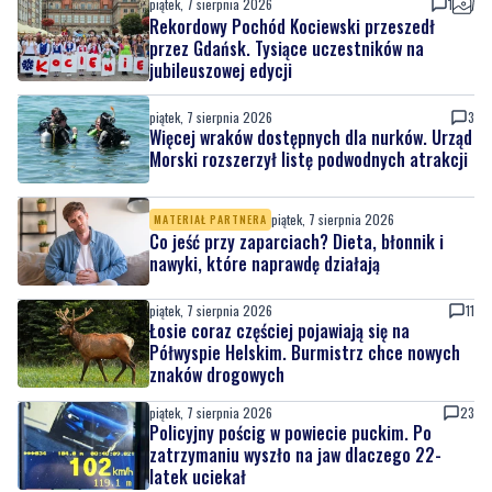
piątek, 7 sierpnia 2026
3
Więcej wraków dostępnych dla nurków. Urząd
Morski rozszerzył listę podwodnych atrakcji
piątek, 7 sierpnia 2026
MATERIAŁ PARTNERA
Co jeść przy zaparciach? Dieta, błonnik i
nawyki, które naprawdę działają
piątek, 7 sierpnia 2026
11
Łosie coraz częściej pojawiają się na
Półwyspie Helskim. Burmistrz chce nowych
znaków drogowych
piątek, 7 sierpnia 2026
23
Policyjny pościg w powiecie puckim. Po
zatrzymaniu wyszło na jaw dlaczego 22-
latek uciekał