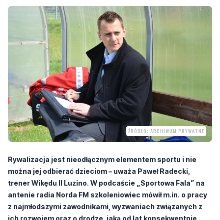
ŹRÓDŁO: ARCHIWUM PRYWATNE
Rywalizacja jest nieodłącznym elementem sportu i nie
można jej odbierać dzieciom – uważa Paweł Radecki,
trener Wikędu II Luzino. W podcaście „Sportowa Fala” na
antenie radia Norda FM szkoleniowiec mówił m.in. o pracy
z najmłodszymi zawodnikami, wyzwaniach związanych z
ich rozwojem oraz o drodze, jaką od lat konsekwentnie
podąża klub z Luzina.