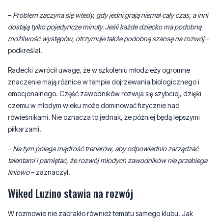
możliwość występów, otrzymuje także podobną szansę na rozwój
–
podkreślał.
Radecki zwrócił uwagę, że w szkoleniu młodzieży ogromne
znaczenie mają różnice w tempie dojrzewania biologicznego i
emocjonalnego. Część zawodników rozwija się szybciej, dzięki
czemu w młodym wieku może dominować fizycznie nad
rówieśnikami. Nie oznacza to jednak, że później będą lepszymi
piłkarzami.
–
Na tym polega mądrość trenerów, aby odpowiednio zarządzać
talentami i pamiętać, że rozwój młodych zawodników nie przebiega
liniowo
– zaznaczył.
Wiked Luzino stawia na rozwój
W rozmowie nie zabrakło również tematu samego klubu. Jak
przypomniał trener, Wiked Luzino powstał w 2004 roku i dziś
należy do czołowych piłkarskich projektów na Pomorzu.