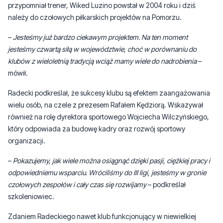
–
Jesteśmy już bardzo ciekawym projektem. Na ten moment
jesteśmy czwartą siłą w województwie, choć w porównaniu do
klubów z wieloletnią tradycją wciąż mamy wiele do nadrobienia
–
mówił.
Radecki podkreślał, że sukcesy klubu są efektem zaangażowania
wielu osób, na czele z prezesem Rafałem Kędziorą. Wskazywał
również na rolę dyrektora sportowego Wojciecha Wilczyńskiego,
który odpowiada za budowę kadry oraz rozwój sportowy
organizacji.
–
Pokazujemy, jak wiele można osiągnąć dzięki pasji, ciężkiej pracy i
odpowiedniemu wsparciu. Wróciliśmy do III ligi, jesteśmy w gronie
czołowych zespołów i cały czas się rozwijamy
– podkreślał
szkoleniowiec.
Zdaniem Radeckiego nawet klub funkcjonujący w niewielkiej
miejscowości może skutecznie rywalizować z większymi
ośrodkami, jeśli za jego działalnością stoją odpowiedni ludzie,
jasno określony plan oraz konsekwencja w działaniu.