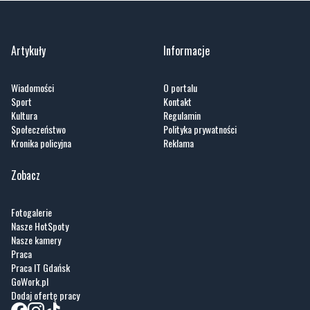
Artykuły
Informacje
Wiadomości
O portalu
Sport
Kontakt
Kultura
Regulamin
Społeczeństwo
Polityka prywatności
Kronika policyjna
Reklama
Zobacz
Fotogalerie
Nasze HotSpoty
Nasze kamery
Praca
Praca IT Gdańsk
GoWork.pl
Dodaj ofertę pracy
Nadmorski24.pl - portal informacyjny z Małego Trójmiasta Kaszubskiego. Twoja
codzienna dawka najnowszych wiadomości z najbliższej okolicy. Informacje
społeczne, kulturalne i sportowe z Wejherowa, Pucka, Redy, Rumi i okolic.