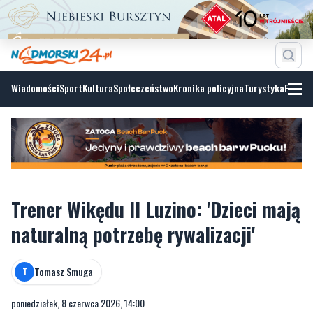
Wiadomości
Sport
Kultura
Społeczeństwo
Kronika policyjna
Turystyka
Fotoga
Trener Wikędu II Luzino: 'Dzieci mają
naturalną potrzebę rywalizacji'
Tomasz Smuga
T
poniedziałek, 8 czerwca 2026, 14:00