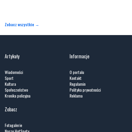
Zobacz wszystkie →
Artykuły
Informacje
Wiadomości
O portalu
Sport
Kontakt
Kultura
Regulamin
Społeczeństwo
Polityka prywatności
Kronika policyjna
Reklama
Zobacz
Fotogalerie
Nasze HotSpoty
Nasze kamery
Praca
Praca IT Gdańsk