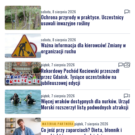
usuwali inwazyjne rośliny
sobota, 8 sierpnia 2026
Ważna informacja dla kierowców! Zmiany w
organizacji ruchu
piątek, 7 sierpnia 2026
1
Rekordowy Pochód Kociewski przeszedł
przez Gdańsk. Tysiące uczestników na
jubileuszowej edycji
piątek, 7 sierpnia 2026
3
Więcej wraków dostępnych dla nurków. Urząd
Morski rozszerzył listę podwodnych atrakcji
piątek, 7 sierpnia 2026
MATERIAŁ PARTNERA
Co jeść przy zaparciach? Dieta, błonnik i
nawyki, które naprawdę działają
piątek, 7 sierpnia 2026
11
Łosie coraz częściej pojawiają się na