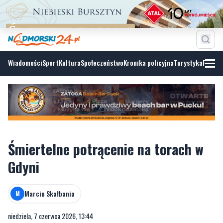
Wiadomości
Sport
Kultura
Społeczeństwo
Kronika policyjna
Turystyka
Fotoga
Śmiertelne potrącenie na torach w
Gdyni
Marcin Skałbania
M
niedziela, 7 czerwca 2026, 13:44