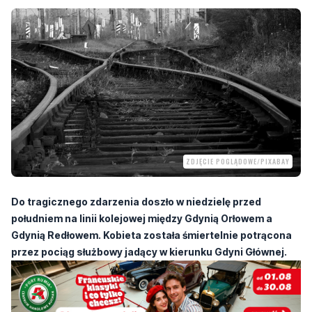
ZDJĘCIE POGLĄDOWE/PIXABAY
Do tragicznego zdarzenia doszło w niedzielę przed
południem na linii kolejowej między Gdynią Orłowem a
Gdynią Redłowem. Kobieta została śmiertelnie potrącona
przez pociąg służbowy jadący w kierunku Gdyni Głównej.
Według informacji przekazanych przez służby, wypadek miał
miejsce około godziny 10:35. W zdarzeniu uczestniczył skład