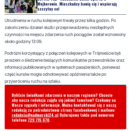
zakończeniu działań służb i przeprowadzeniu niezbędnych
czynności na miejscu zdarzenia ruch pociągów został wznowiony
około godziny 13:09.
Podróżni korzystający z połączeń kolejowych w Trójmieście byli
proszeni o śledzenie bieżących komunikatów przewoźników oraz
informacji publikowanych w systemach pasażerskich, ponieważ
część kursów mogła odnotowywać opóźnienia także po
przywróceniu ruchu na szlaku.
Byliście świadkami zdarzenia w naszym regionie? Chcecie
aby nasza redakcja zajęła się jakimś tematem? Czekamy na
Wasze sygnały i informacje. Można kontaktować się z naszą
redakcją za pośrednictwem strony facebookowej i mailowo:
redakcja@nadmorski24.pl
Dyżurujemy także pod numerem
telefonu
729 715 670
.
Komentarze