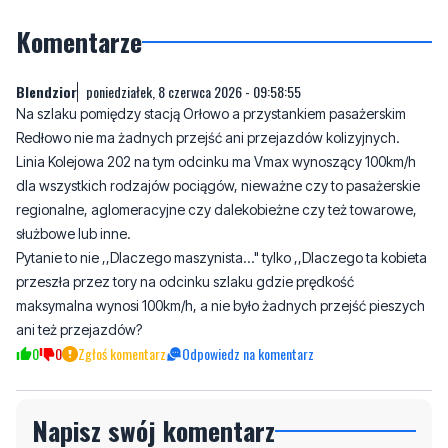
Blendzior
poniedziałek, 8 czerwca 2026 - 09:58:55
Na szlaku pomiędzy stacją Orłowo a przystankiem pasażerskim
Redłowo nie ma żadnych przejść ani przejazdów kolizyjnych.
Linia Kolejowa 202 na tym odcinku ma Vmax wynoszący 100km/h
dla wszystkich rodzajów pociągów, nieważne czy to pasażerskie
regionalne, aglomeracyjne czy dalekobieżne czy też towarowe,
służbowe lub inne.
Pytanie to nie ,,Dlaczego maszynista..." tylko ,,Dlaczego ta kobieta
przeszła przez tory na odcinku szlaku gdzie prędkość
maksymalna wynosi 100km/h, a nie było żadnych przejść pieszych
ani też przejazdów?
0
0
Zgłoś komentarz
Odpowiedz na komentarz
Napisz swój komentarz
Nie hejtuj, pisz kulturalnie i zgodne z prawem
komentarze! Jeśli widzisz niestosowny wpis -
kliknij "zgłoś nadużycie".