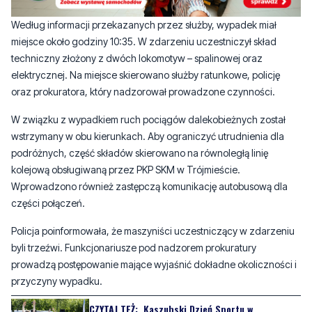
techniczny złożony z dwóch lokomotyw – spalinowej oraz
elektrycznej. Na miejsce skierowano służby ratunkowe, policję
oraz prokuratora, który nadzorował prowadzone czynności.
W związku z wypadkiem ruch pociągów dalekobieżnych został
wstrzymany w obu kierunkach. Aby ograniczyć utrudnienia dla
podróżnych, część składów skierowano na równoległą linię
kolejową obsługiwaną przez PKP SKM w Trójmieście.
Wprowadzono również zastępczą komunikację autobusową dla
części połączeń.
Policja poinformowała, że maszyniści uczestniczący w zdarzeniu
byli trzeźwi. Funkcjonariusze pod nadzorem prokuratury
prowadzą postępowanie mające wyjaśnić dokładne okoliczności i
przyczyny wypadku.
CZYTAJ TEŻ:
Kaszubski Dzień Sportu w
Wejherowie. Mieszkańcy bawią się i wspierają
szczytny cel
Utrudnienia w ruchu kolejowym trwały przez kilka godzin. Po