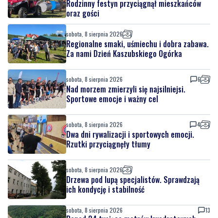
Rodzinny festyn przyciągnął mieszkańców
oraz gości
sobota, 8 sierpnia 2026
Regionalne smaki, uśmiechu i dobra zabawa.
Za nami Dzień Kaszubskiego Ogórka
sobota, 8 sierpnia 2026
6
Nad morzem zmierzyli się najsilniejsi.
Sportowe emocje i ważny cel
sobota, 8 sierpnia 2026
4
Dwa dni rywalizacji i sportowych emocji.
Rzutki przyciągnęły tłumy
sobota, 8 sierpnia 2026
Drzewa pod lupą specjalistów. Sprawdzają
ich kondycję i stabilność
sobota, 8 sierpnia 2026
13