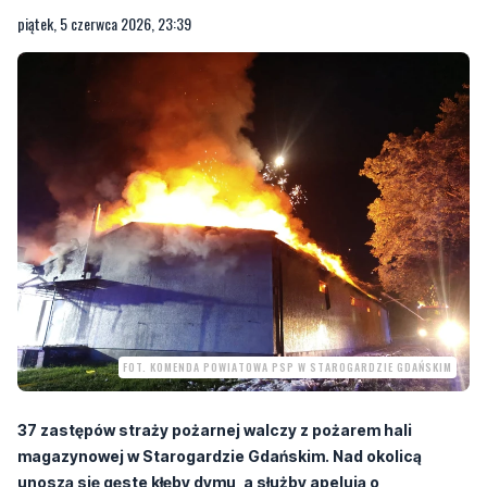
piątek, 5 czerwca 2026, 23:39
FOT. KOMENDA POWIATOWA PSP W STAROGARDZIE GDAŃSKIM
37 zastępów straży pożarnej walczy z pożarem hali
magazynowej w Starogardzie Gdańskim. Nad okolicą
unoszą się gęste kłęby dymu, a służby apelują o