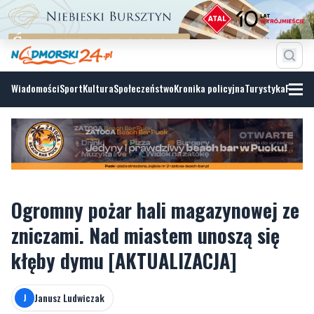
Wiadomości
Sport
Kultura
Społeczeństwo
Kronika policyjna
Turystyka
Fotoga
Ogromny pożar hali magazynowej ze
zniczami. Nad miastem unoszą się
kłęby dymu [AKTUALIZACJA]
Janusz Ludwiczak
J