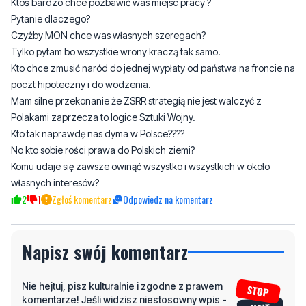
Ktoś bardzo chce pozbawić was miejsc pracy ?
Pytanie dlaczego?
Czyżby MON chce was własnych szeregach?
Tylko pytam bo wszystkie wrony kraczą tak samo.
Kto chce zmusić naród do jednej wypłaty od państwa na froncie na
poczt hipoteczny i do wodzenia.
Mam silne przekonanie że ZSRR strategią nie jest walczyć z
Polakami zaprzecza to logice Sztuki Wojny.
Kto tak naprawdę nas dyma w Polsce????
No kto sobie rości prawa do Polskich ziemi?
Komu udaje się zawsze owinąć wszystko i wszystkich w około
własnych interesów?
2
1
Zgłoś komentarz
Odpowiedz na komentarz
Napisz swój komentarz
Nie hejtuj, pisz kulturalnie i zgodne z prawem
komentarze! Jeśli widzisz niestosowny wpis -