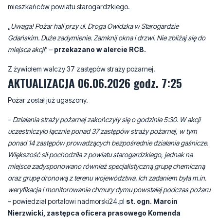
mieszkańców powiatu starogardzkiego.
„
Uwaga! Pożar hali przy ul. Droga Owidzka w Starogardzie
Gdańskim. Duże zadymienie. Zamknij okna i drzwi. Nie zbliżaj się do
miejsca akcji
” –
przekazano w alercie RCB.
Z żywiołem walczy 37 zastępów straży pożarnej.
AKTUALIZACJA 06.06.2026 godz. 7:25
Pożar został już ugaszony.
–
Działania straży pożarnej zakończyły się o godzinie 5:30. W akcji
uczestniczyło łącznie ponad 37 zastępów straży pożarnej, w tym
ponad 14 zastępów prowadzących bezpośrednie działania gaśnicze.
Większość sił pochodziła z powiatu starogardzkiego, jednak na
miejsce zadysponowano również specjalistyczną grupę chemiczną
oraz grupę dronową z terenu województwa. Ich zadaniem była m.in.
weryfikacja i monitorowanie chmury dymu powstałej podczas pożaru
– powiedział portalowi nadmorski24.pl
st. ogn. Marcin
Nierzwicki, zastępca oficera prasowego Komenda