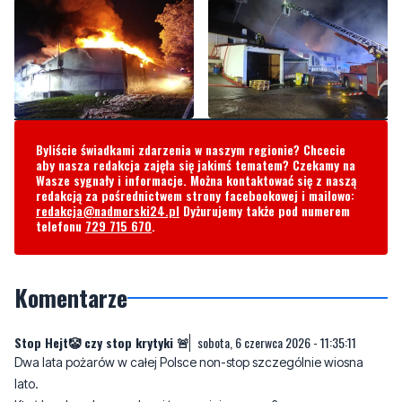
Byliście świadkami zdarzenia w naszym regionie? Chcecie
aby nasza redakcja zajęła się jakimś tematem? Czekamy na
Wasze sygnały i informacje. Można kontaktować się z naszą
redakcją za pośrednictwem strony facebookowej i mailowo:
redakcja@nadmorski24.pl
Dyżurujemy także pod numerem
telefonu
729 715 670
.
Komentarze
Stop Hejt🤡 czy stop krytyki 🚨
sobota, 6 czerwca 2026 - 11:35:11
Dwa lata pożarów w całej Polsce non-stop szczególnie wiosna
lato.