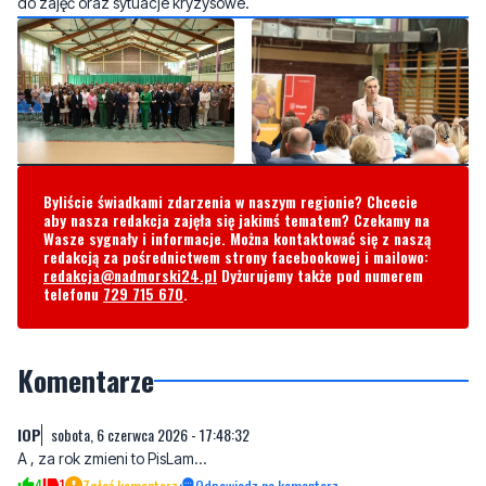
Byliście świadkami zdarzenia w naszym regionie? Chcecie
aby nasza redakcja zajęła się jakimś tematem? Czekamy na
Wasze sygnały i informacje. Można kontaktować się z naszą
redakcją za pośrednictwem strony facebookowej i mailowo:
redakcja@nadmorski24.pl
Dyżurujemy także pod numerem
telefonu
729 715 670
.
Komentarze
lOP
sobota, 6 czerwca 2026 - 17:48:32
A , za rok zmieni to PisLam...
4
1
Zgłoś komentarz
Odpowiedz na komentarz