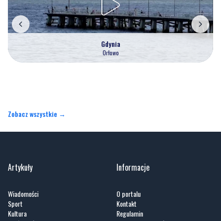
Gdynia
Orłowo
Zobacz wszystkie →
Artykuły
Informacje
Wiadomości
O portalu
Sport
Kontakt
Kultura
Regulamin
Społeczeństwo
Polityka prywatności
Kronika policyjna
Reklama
Zobacz