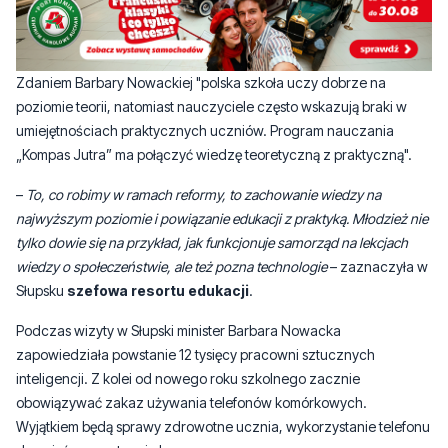
Zdaniem Barbary Nowackiej "polska szkoła uczy dobrze na
poziomie teorii, natomiast nauczyciele często wskazują braki w
umiejętnościach praktycznych uczniów. Program nauczania
„Kompas Jutra” ma połączyć wiedzę teoretyczną z praktyczną".
–
To, co robimy w ramach reformy, to zachowanie wiedzy na
najwyższym poziomie i powiązanie edukacji z praktyką. Młodzież nie
tylko dowie się na przykład, jak funkcjonuje samorząd na lekcjach
wiedzy o społeczeństwie, ale też pozna technologie
– zaznaczyła w
Słupsku
szefowa resortu edukacji
.
Podczas wizyty w Słupski minister Barbara Nowacka
zapowiedziała powstanie 12 tysięcy pracowni sztucznych
inteligencji. Z kolei od nowego roku szkolnego zacznie
obowiązywać zakaz używania telefonów komórkowych.
Wyjątkiem będą sprawy zdrowotne ucznia, wykorzystanie telefonu
do zajęć oraz sytuacje kryzysowe.