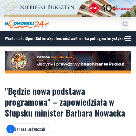
Wiadomości
Sport
Kultura
Społeczeństwo
Kronika policyjna
Turystyka
Fotoga
"Będzie nowa podstawa
programowa" – zapowiedziała w
Słupsku minister Barbara Nowacka
Janusz Ludwiczak
J
sobota, 6 czerwca 2026, 08:30