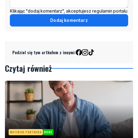
Podziel się tym artkułem z innymi:
Czytaj również
MATERIAŁ PARTNERA
NOWE
Co jeść przy zaparciach? Dieta, błonnik i nawyki,
które naprawdę działają