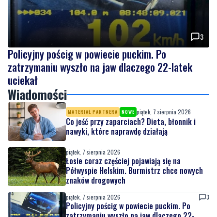
3
Policyjny pościg w powiecie puckim. Po
zatrzymaniu wyszło na jaw dlaczego 22-latek
uciekał
Wiadomości
piątek, 7 sierpnia 2026
MATERIAŁ PARTNERA
NOWE
Co jeść przy zaparciach? Dieta, błonnik i
nawyki, które naprawdę działają
piątek, 7 sierpnia 2026
Łosie coraz częściej pojawiają się na
Półwyspie Helskim. Burmistrz chce nowych
znaków drogowych
piątek, 7 sierpnia 2026
3
Policyjny pościg w powiecie puckim. Po
zatrzymaniu wyszło na jaw dlaczego 22-
latek uciekał
piątek, 7 sierpnia 2026
1
Tusk: "Polska ma nowego zawodnika".