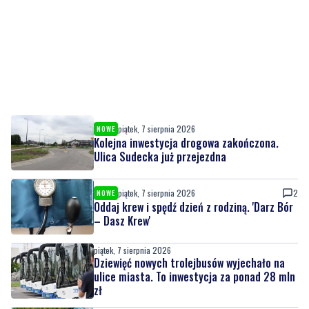
piątek, 7 sierpnia 2026
NOWE
Kolejna inwestycja drogowa zakończona.
Ulica Sudecka już przejezdna
piątek, 7 sierpnia 2026
2
NOWE
Oddaj krew i spędź dzień z rodziną. 'Darz Bór
– Dasz Krew'
piątek, 7 sierpnia 2026
Dziewięć nowych trolejbusów wyjechało na
ulice miasta. To inwestycja za ponad 28 mln
zł
piątek, 7 sierpnia 2026
2
Pomorska IV liga wraca do gry