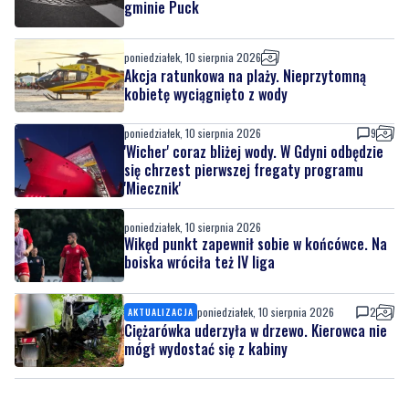
gminie Puck
poniedziałek, 10 sierpnia 2026
Akcja ratunkowa na plaży. Nieprzytomną
kobietę wyciągnięto z wody
poniedziałek, 10 sierpnia 2026
9
'Wicher' coraz bliżej wody. W Gdyni odbędzie
się chrzest pierwszej fregaty programu
'Miecznik'
poniedziałek, 10 sierpnia 2026
Wikęd punkt zapewnił sobie w końcówce. Na
boiska wróciła też IV liga
poniedziałek, 10 sierpnia 2026
2
AKTUALIZACJA
Ciężarówka uderzyła w drzewo. Kierowca nie
mógł wydostać się z kabiny