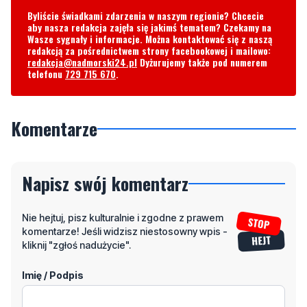
Byliście świadkami zdarzenia w naszym regionie? Chcecie
aby nasza redakcja zajęła się jakimś tematem? Czekamy na
Wasze sygnały i informacje. Można kontaktować się z naszą
redakcją za pośrednictwem strony facebookowej i mailowo:
redakcja@nadmorski24.pl
Dyżurujemy także pod numerem
telefonu
729 715 670
.
Komentarze
Napisz swój komentarz
Nie hejtuj, pisz kulturalnie i zgodne z prawem
komentarze! Jeśli widzisz niestosowny wpis -
kliknij "zgłoś nadużycie".
Imię / Podpis