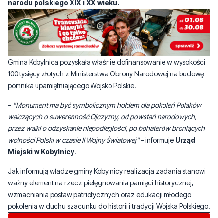
narodu polskiego XIX i XX wieku.
Gmina Kobylnica pozyskała właśnie dofinansowanie w wysokości
100 tysięcy złotych z Ministerstwa Obrony Narodowej na budowę
pomnika upamiętniającego Wojsko Polskie.
­–
"Monument ma być symbolicznym hołdem dla pokoleń Polaków
walczących o suwerenność Ojczyzny, od powstań narodowych,
przez walki o odzyskanie niepodległości, po bohaterów broniących
wolności Polski w czasie II Wojny Światowej"
– informuje
Urząd
Miejski w Kobylnicy
.
Jak informują władze gminy Kobylnicy realizacja zadania stanowi
ważny element na rzecz pielęgnowania pamięci historycznej,
wzmacniania postaw patriotycznych oraz edukacji młodego
pokolenia w duchu szacunku do historii i tradycji Wojska Polskiego.