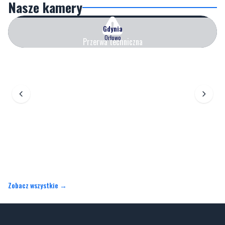
Nasze kamery
Gdynia
Orłowo
Przerwa techniczna
Zobacz wszystkie →