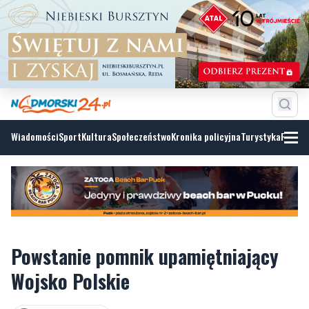
Wiadomości
Sport
Kultura
Społeczeństwo
Kronika policyjna
Turystyka
Fotoga
Powstanie pomnik upamiętniający
Wojsko Polskie