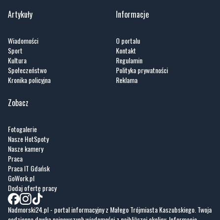
Artykuły
Informacje
Wiadomości
O portalu
Sport
Kontakt
Kultura
Regulamin
Społeczeństwo
Polityka prywatności
Kronika policyjna
Reklama
Zobacz
Fotogalerie
Nasze HotSpoty
Nasze kamery
Praca
Praca IT Gdańsk
GoWork.pl
Dodaj ofertę pracy
Nadmorski24.pl - portal informacyjny z Małego Trójmiasta Kaszubskiego. Twoja
codzienna dawka najnowszych wiadomości z najbliższej okolicy. Informacje