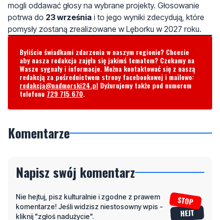
Byliście świadkami zdarzenia w naszym regionie? Chcecie
aby nasza redakcja zajęła się jakimś tematem? Czekamy na
Wasze sygnały i informacje. Można kontaktować się z naszą
redakcją za pośrednictwem strony facebookowej i mailowo:
redakcja@nadmorski24.pl
Dyżurujemy także pod numerem
telefonu
729 715 670
.
Komentarze
Napisz swój komentarz
Nie hejtuj, pisz kulturalnie i zgodne z prawem
komentarze! Jeśli widzisz niestosowny wpis -
kliknij "zgłoś nadużycie".
Imię / Podpis