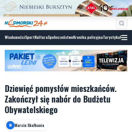
Wiadomości
Sport
Kultura
Społeczeństwo
Kronika policyjna
Turystyka
Fotoga
Dziewięć pomysłów mieszkańców.
Zakończył się nabór do Budżetu
Obywatelskiego
Marcin Skałbania
M
piątek, 5 czerwca 2026, 14:06