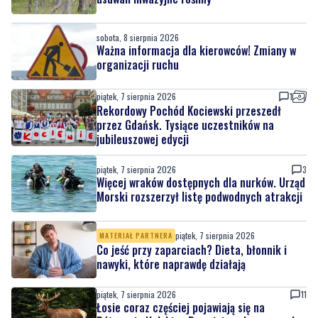
organizacji ruchu
piątek, 7 sierpnia 2026
1
Rekordowy Pochód Kociewski przeszedł
przez Gdańsk. Tysiące uczestników na
jubileuszowej edycji
piątek, 7 sierpnia 2026
3
Więcej wraków dostępnych dla nurków. Urząd
Morski rozszerzył listę podwodnych atrakcji
piątek, 7 sierpnia 2026
MATERIAŁ PARTNERA
Co jeść przy zaparciach? Dieta, błonnik i
nawyki, które naprawdę działają
piątek, 7 sierpnia 2026
11
Łosie coraz częściej pojawiają się na
Półwyspie Helskim. Burmistrz chce nowych
znaków drogowych