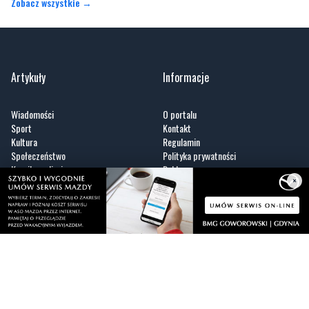
Artykuły
Informacje
Wiadomości
O portalu
Sport
Kontakt
Kultura
Regulamin
Społeczeństwo
Polityka prywatności
Kronika policyjna
Reklama
Zobacz
×
Fotogalerie
Nasze HotSpoty
Nasze kamery
Praca
Praca IT Gdańsk
GoWork.pl
Dodaj ofertę pracy
Nadmorski24.pl - portal informacyjny z Małego Trójmiasta Kaszubskiego. Twoja