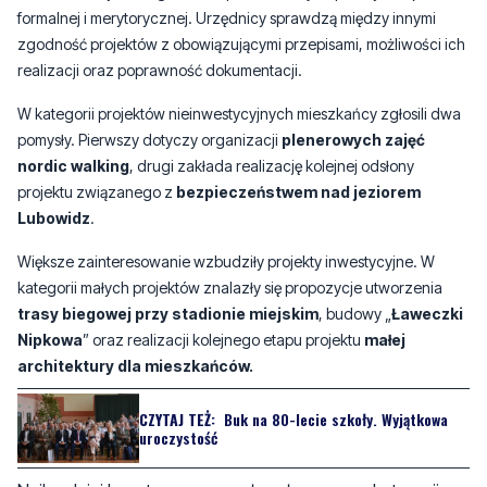
W kategorii projektów nieinwestycyjnych mieszkańcy zgłosili dwa
pomysły. Pierwszy dotyczy organizacji
plenerowych zajęć
nordic walking
, drugi zakłada realizację kolejnej odsłony
projektu związanego z
bezpieczeństwem nad jeziorem
Lubowidz
.
Większe zainteresowanie wzbudziły projekty inwestycyjne. W
kategorii małych projektów znalazły się propozycje utworzenia
trasy biegowej przy stadionie miejskim
, budowy „
Ławeczki
Nipkowa
” oraz realizacji kolejnego etapu projektu
małej
architektury dla mieszkańców.
CZYTAJ TEŻ:
Buk na 80-lecie szkoły. Wyjątkowa
uroczystość
Najbardziej kosztowne pomysły zgłoszono w kategorii
dużych projektów. Mieszkańcy zaproponowali
budowę
miejskiego parku linowego dla dzieci
,
stworzenie