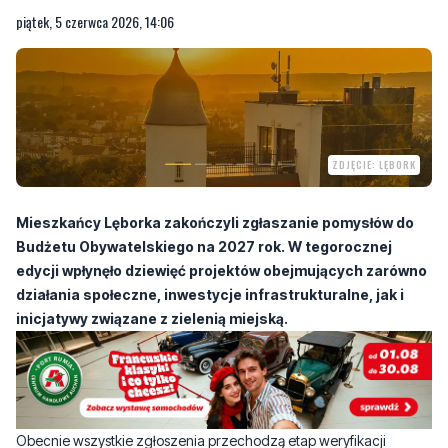
ZDJĘCIE: LĘBORK
Mieszkańcy Lęborka zakończyli zgłaszanie pomysłów do
Budżetu Obywatelskiego na 2027 rok. W tegorocznej
edycji wpłynęło dziewięć projektów obejmujących zarówno
działania społeczne, inwestycje infrastrukturalne, jak i
inicjatywy związane z zielenią miejską.
Obecnie wszystkie zgłoszenia przechodzą etap weryfikacji
formalnej i merytorycznej. Urzędnicy sprawdzą między innymi
zgodność projektów z obowiązującymi przepisami, możliwości ich
realizacji oraz poprawność dokumentacji.