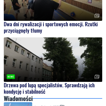
Dwa dni rywalizacji i sportowych emocji. Rzutki
przyciągnęły tłumy
NOWE
Drzewa pod lupą specjalistów. Sprawdzają ich
kondycję i stabilność
Wiadomości
sobota, 8 sierpnia 2026
Nad morzem zmierzyli się najsilniejsi.
Sportowe emocje i ważny cel