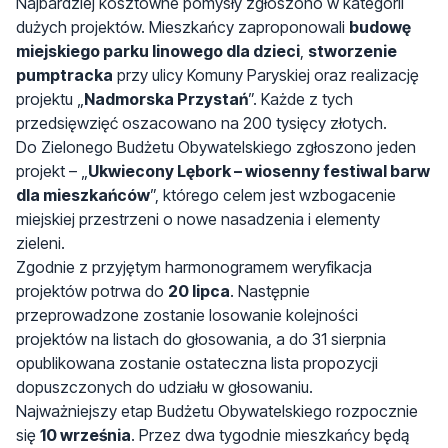
pumptracka
przy ulicy Komuny Paryskiej oraz realizację
projektu „
Nadmorska Przystań
”. Każde z tych
przedsięwzięć oszacowano na 200 tysięcy złotych.
Do Zielonego Budżetu Obywatelskiego zgłoszono jeden
projekt – „
Ukwiecony Lębork – wiosenny festiwal barw
dla mieszkańców
”, którego celem jest wzbogacenie
miejskiej przestrzeni o nowe nasadzenia i elementy
zieleni.
Zgodnie z przyjętym harmonogramem weryfikacja
projektów potrwa do
20 lipca
. Następnie
przeprowadzone zostanie losowanie kolejności
projektów na listach do głosowania, a do 31 sierpnia
opublikowana zostanie ostateczna lista propozycji
dopuszczonych do udziału w głosowaniu.
Najważniejszy etap Budżetu Obywatelskiego rozpocznie
się
10 września
. Przez dwa tygodnie mieszkańcy będą
mogli oddawać głosy na wybrane projekty. Głosowanie
potrwa do
23 września
i to jego wyniki zdecydują, które
pomysły zostaną zrealizowane w Lęborku w 2027 roku.