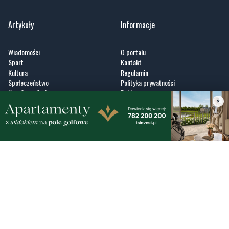
Artykuły
Informacje
Wiadomości
O portalu
Sport
Kontakt
Kultura
Regulamin
Społeczeństwo
Polityka prywatności
Kronika policyjna
Reklama
×
Zobacz
Fotogalerie
Nasze HotSpoty
Nasze kamery
Praca
Praca IT Gdańsk
GoWork.pl
Dodaj ofertę pracy
Nadmorski24.pl - portal informacyjny z Małego Trójmiasta Kaszubskiego. Twoja