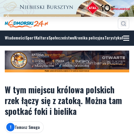
Wiadomości
Sport
Kultura
Społeczeństwo
Kronika policyjna
Turystyka
Fotoga
W tym miejscu królowa polskich
rzek łączy się z zatoką. Można tam
spotkać foki i bielika
Tomasz Smuga
T