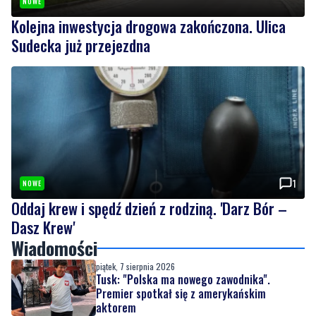
NOWE
Kolejna inwestycja drogowa zakończona. Ulica
Sudecka już przejezdna
1
NOWE
Oddaj krew i spędź dzień z rodziną. 'Darz Bór –
Dasz Krew'
Wiadomości
piątek, 7 sierpnia 2026
Tusk: "Polska ma nowego zawodnika".
Premier spotkał się z amerykańskim
aktorem