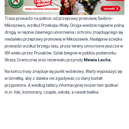
Trasa prowadzi na północ od przeprawy promowej Świbno–
Mikoszewo, wzdłuż Przekopu Wisły. Droga wiedzie najpierw polną
drogą, w rejonie dawnego umocnienia i schronu znajdującego się
niedaleko przeprawy promowej w Mikoszewie. Następnie ścieżka
prowadzi wzdłuż brzegu lasu, przez tereny umocnione jeszcze w
XIX wieku przez Prusaków. Szlak biegnie w pobliżu posterunku
Straży Granicznej oraz rezerwatu przyrody
Mewia Łacha
.
Na końcu trasy znajduje się punkt widokowy. Warty wyposażyć się
w lornetkę, aby z daleka nie zgadywać co dany kształt
przypomina. A według tablicy informacyjnej mozan tam spotkać
m.in. foki, kormorany, czaple, sokoła, a nawet bielika.