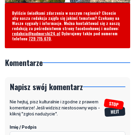
Byliście świadkami zdarzenia w naszym regionie? Chcecie
aby nasza redakcja zajęła się jakimś tematem? Czekamy na
Wasze sygnały i informacje. Można kontaktować się z naszą
redakcją za pośrednictwem strony facebookowej i mailowo:
redakcja@nadmorski24.pl
Dyżurujemy także pod numerem
telefonu
729 715 670
.
Komentarze
Napisz swój komentarz
Nie hejtuj, pisz kulturalnie i zgodne z prawem
komentarze! Jeśli widzisz niestosowny wpis -
kliknij "zgłoś nadużycie".
Imię / Podpis