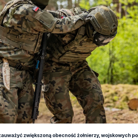
zauważyć zwiększoną obecność żołnierzy, wojskowych p