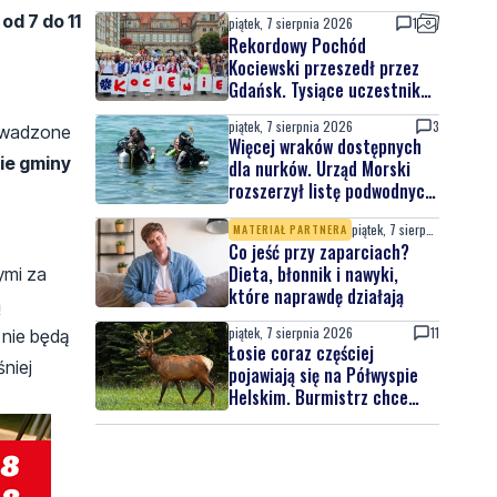
d 7 do 11
piątek, 7 sierpnia 2026
1
Rekordowy Pochód
Kociewski przeszedł przez
Gdańsk. Tysiące uczestników
na jubileuszowej edycji
piątek, 7 sierpnia 2026
3
owadzone
Więcej wraków dostępnych
ie gminy
dla nurków. Urząd Morski
rozszerzył listę podwodnych
atrakcji
piątek, 7 sierpnia 2026
MATERIAŁ PARTNERA
Co jeść przy zaparciach?
Dieta, błonnik i nawyki,
ymi za
które naprawdę działają
ą
piątek, 7 sierpnia 2026
11
 nie będą
Łosie coraz częściej
niej
pojawiają się na Półwyspie
Helskim. Burmistrz chce
nowych znaków drogowych