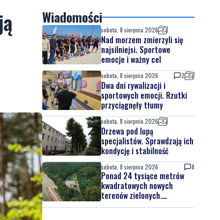
ją
Wiadomości
sobota, 8 sierpnia 2026
Nad morzem zmierzyli się
najsilniejsi. Sportowe
emocje i ważny cel
sobota, 8 sierpnia 2026
2
Dwa dni rywalizacji i
sportowych emocji. Rzutki
przyciągnęły tłumy
sobota, 8 sierpnia 2026
Drzewa pod lupą
specjalistów. Sprawdzają ich
kondycję i stabilność
sobota, 8 sierpnia 2026
8
Ponad 24 tysiące metrów
kwadratowych nowych
terenów zielonych.
Powstanie nowa przestrzeń
do wypoczynku