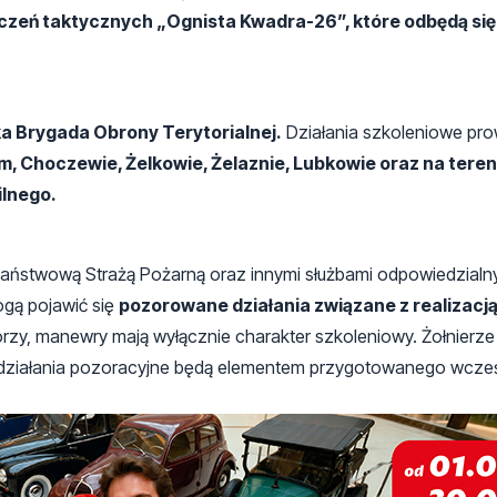
zeń taktycznych „Ognista Kwadra-26”, które odbędą się o
a Brygada Obrony Terytorialnej.
Działania szkoleniowe pr
m, Choczewie, Żelkowie, Żelaznie, Lubkowie oraz na teren
ilnego.
Państwową Strażą Pożarną oraz innymi służbami odpowiedzialn
ogą pojawić się
pozorowane działania związane z realizacj
orzy, manewry mają wyłącznie charakter szkoleniowy. Żołnierze
y działania pozoracyjne będą elementem przygotowanego wcześ