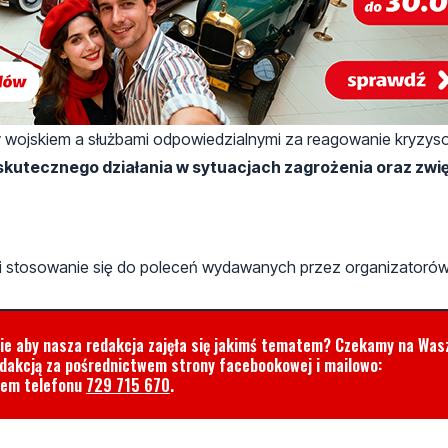
 wojskiem a służbami odpowiedzialnymi za reagowanie kryzy
skutecznego działania w sytuacjach zagrożenia oraz zwi
i stosowanie się do poleceń wydawanych przez organizatoró
cie aby nasza redakcja zajęła się jakimś tematem? Czekamy na Was
edakcją za pośrednictwem strony facebookowej i mailowo:
rem telefonu
729 715 670
.