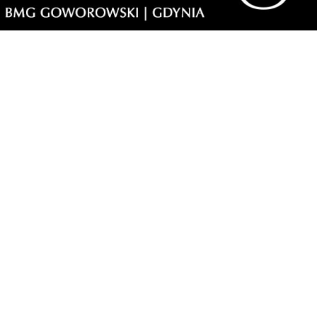
stów.
i
morski24.pl - portal informacyjny z Małego Trójmiasta Kaszubskiego.
ja codzienna dawka najnowszych wiadomości z najbliższej okolicy.
ormacje społeczne, kulturalne i sportowe z Wejherowa, Pucka, Redy, Rumi i
lic. Zawsze sprawdzone i aktualne info dla mieszkańców Małego Trójmiasta
szubskiego.