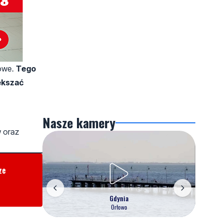
sowe.
Tego
ększać
Nasze kamery
w oraz
ze
Gdynia
Orłowo