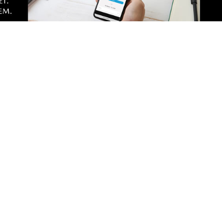
2
ywalizacji i sportowych
Drzewa pod lupą specjali
zutki przyciągnęły tłumy
Sprawdzają ich kondycję 
stabilność
Zobacz
Nad
Two
Fotogalerie
Inf
Nasze HotSpoty
oko
Nasze kamery
Ka
Praca
Praca IT Gdańsk
GoWork.pl
Dodaj ofertę pracy