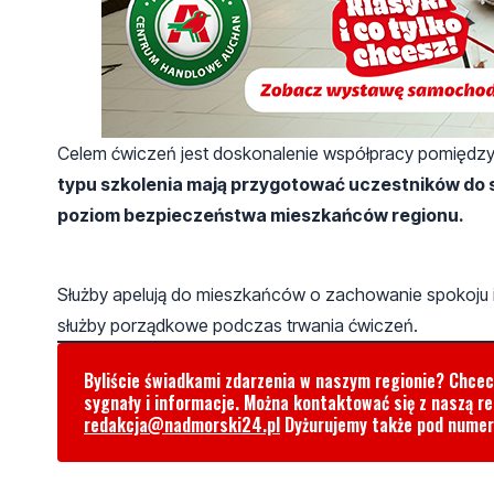
Celem ćwiczeń jest doskonalenie współpracy pomiędzy
typu szkolenia mają przygotować uczestników do 
poziom bezpieczeństwa mieszkańców regionu.
Służby apelują do mieszkańców o zachowanie spokoju 
służby porządkowe podczas trwania ćwiczeń.
Byliście świadkami zdarzenia w naszym regionie? Chce
sygnały i informacje. Można kontaktować się z naszą r
redakcja@nadmorski24.pl
Dyżurujemy także pod nume