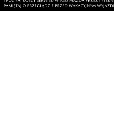
Nad morzem zmierzyli się
Dwa dni r
najsilniejsi. Sportowe emocje i
emocji. R
ważny cel
Artykuły
Informacje
Wiadomości
O portalu
Sport
Kontakt
Kultura
Regulamin
Społeczeństwo
Polityka prywatności
Kronika policyjna
Reklama