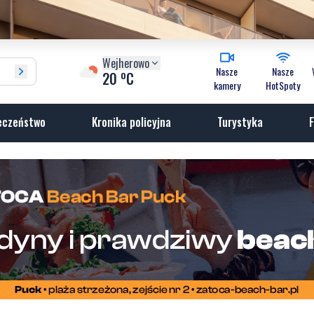
Wejherowo
Nasze
Nasze
o
20
C
kamery
HotSpoty
eczeństwo
Kronika policyjna
Turystyka
F