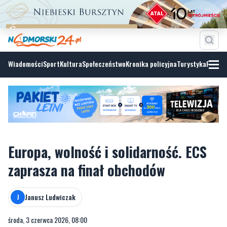
Wiadomości
Sport
Kultura
Społeczeństwo
Kronika policyjna
Turystyka
Fotoga
Europa, wolność i solidarność. ECS
zaprasza na finał obchodów
Janusz Ludwiczak
J
środa, 3 czerwca 2026, 08:00