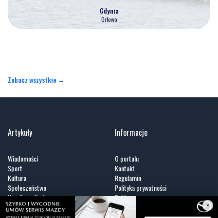
Zobacz wszystkie →
Artykuły
Informacje
Wiadomości
O portalu
Sport
Kontakt
Kultura
Regulamin
Społeczeństwo
Polityka prywatności
Kronika policyjna
Reklama
Zobacz
×
Fotogalerie