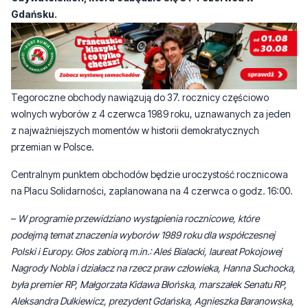
Tegoroczne obchody nawiązują do 37. rocznicy częściowo
wolnych wyborów z 4 czerwca 1989 roku, uznawanych za jeden
z najważniejszych momentów w historii demokratycznych
przemian w Polsce.
Centralnym punktem obchodów będzie uroczystość rocznicowa
na Placu Solidarności, zaplanowana na 4 czerwca o godz. 16:00.
–
W programie przewidziano wystąpienia rocznicowe, które
podejmą temat znaczenia wyborów 1989 roku dla współczesnej
Polski i Europy. Głos zabiorą m.in.: Aleś Bialacki, laureat Pokojowej
Nagrody Nobla i działacz na rzecz praw człowieka, Hanna Suchocka,
była premier RP, Małgorzata Kidawa Błońska, marszałek Senatu RP,
Aleksandra Dulkiewicz, prezydent Gdańska, Agnieszka Baranowska,
członkini zarządu województwa pomorskiego, Bożena Rybicka
Grzywaczewska, opozycjonistka, przewodnicząca Kolegium
Historyczno Programowego ECS i Daria Śliwa, prezeska