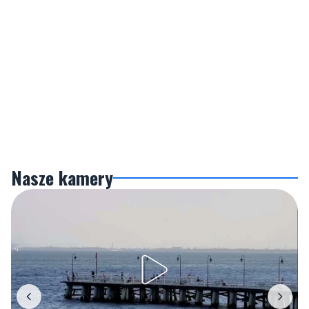
Nasze kamery
Gdynia
Orłowo