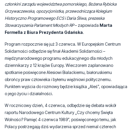
Stowarzyszenia Parlament Młodych RP
– zapowiada
Marta
Formella z Biura Prezydenta Gdańska
.
Program rozpocznie się już 3 czerwca. W Europejskim Centrum
Solidarności odbędzie się finał Akademii Solidarności –
międzynarodowego programu edukacyjnego dla młodych
dziennikarzy z 12 krajów Europy. Wieczorem zaplanowano
spotkanie poświęcone Alesiowi Bialackiemu, białoruskiemu
obrońcy praw człowieka i byłemu więźniowi politycznemu.
Punktem wyjścia do rozmowy będzie książka „Aleś”, opowiadająca
o jego życiu i działalności.
W rocznicowy dzień, 4 czerwca, odbędzie się debata wokół
raportu Narodowego Centrum Kultury „Czy chcemy Święta
Wolności? Pamięć 4 czerwca 1989”, poświęconego temu, jak
Polacy postrzegają dziś wydarzenia sprzed niemal czterech
dekad. Uczestnicy zastanowią się m.in., czy pamięć o wyborach z
1989 roku nadal łączy społeczeństwo i jakie miejsce powinna
zajmować w edukacji oraz życiu publicznym.