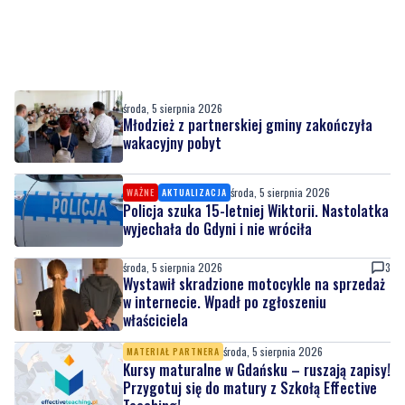
środa, 5 sierpnia 2026
Młodzież z partnerskiej gminy zakończyła
wakacyjny pobyt
środa, 5 sierpnia 2026
WAŻNE
AKTUALIZACJA
Policja szuka 15-letniej Wiktorii. Nastolatka
wyjechała do Gdyni i nie wróciła
środa, 5 sierpnia 2026
3
Wystawił skradzione motocykle na sprzedaż
w internecie. Wpadł po zgłoszeniu
właściciela
środa, 5 sierpnia 2026
MATERIAŁ PARTNERA
Kursy maturalne w Gdańsku – ruszają zapisy!
Przygotuj się do matury z Szkołą Effective
Teaching!
środa, 5 sierpnia 2026
Rekordowa frekwencja na rodzinnym pikniku