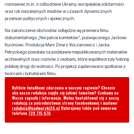
Na zakończenie obchodów odbędzie się premiera filmu
dokumentalnego „Nie palcie komitetów”, poświęconego Jackowi
Kuroniowi. Produkcja Marii Zmarz-Koczanowicz i Jacka
Petryckiego powstała na podstawie niepublikowanych materiałów
archiwalnych oraz rozmów z osobami, które współtworzyły historię
polskiej drogi do wolności. Po projekcji zaplanowano spotkanie z
twórcami i bohaterami filmu.
Byliście świadkami zdarzenia w naszym regionie? Chcecie
aby nasza redakcja zajęła się jakimś tematem? Czekamy na
Wasze sygnały i informacje. Można kontaktować się z naszą
redakcją za pośrednictwem strony facebookowej i mailowo:
redakcja@nadmorski24.pl
Dyżurujemy także pod numerem
telefonu
729 715 670
.
Komentarze