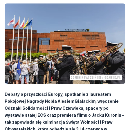
DOMINIK PASZLIŃSKI / GDANSK.PL
Debaty o przyszłości Europy, spotkanie z laureatem
Pokojowej Nagrody Nobla Alesiem Bialackim, wręczenie
Odznaki Solidarności i Praw Człowieka, spacery po
wystawie stałej ECS oraz premiera filmu o Jacku Kuroniu –
tak zapowiada się kulminacja Święta Wolności i Praw
Obywatelskich, która odbędzie się 3 i 4 czerwca w
Gdańsku.