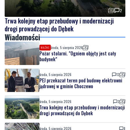
drogi prowadzącej do Dębek
Wiadomości
środa, 5 sierpnia 2026
WAŻNE
Pożar stolarni. "Ogniem objęty jest cały
budynek"
środa, 5 sierpnia 2026
12
PEJ przekazał teren pod budowę elektrowni
jądrowej w gminie Choczewo
środa, 5 sierpnia 2026
2
Trwa kolejny etap przebudowy i modernizacji
drogi prowadzącej do Dębek
środa, 5 sierpnia 2026
8
Mediana wynagrodzeń w Polsce przekroczyła
7,6 tys. zł