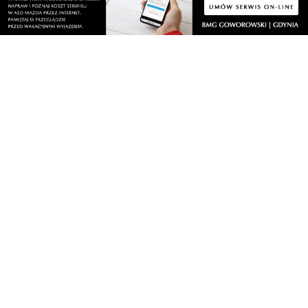
Nasze HotSpoty
Nasze kamery
Praca
Praca IT Gdańsk
GoWork.pl
Dodaj ofertę pracy
Nadmorski24.pl - portal informacyjny z Małego Trójmiasta Kaszubskiego. Twoja
codzienna dawka najnowszych wiadomości z najbliższej okolicy. Informacje
społeczne, kulturalne i sportowe z Wejherowa, Pucka, Redy, Rumi i okolic.
Zawsze sprawdzone i aktualne info dla mieszkańców Małego Trójmiasta
Kaszubskiego.
Copyrights © Nadmorski24.pl 2026 r.