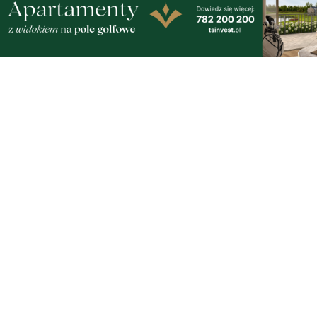
czwartek, 6 sierpnia 2026
Adamczycha wróciła na mały ekran. W '1670'
ponownie widzimy aktorkę z Gdyni