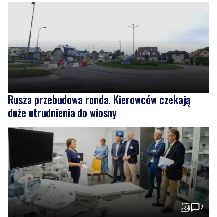
Rusza przebudowa ronda. Kierowców czekają
duże utrudnienia do wiosny
2
Nowy sprzęt z KPO już służy pacjentom, trwa też
rozbudowa placówki