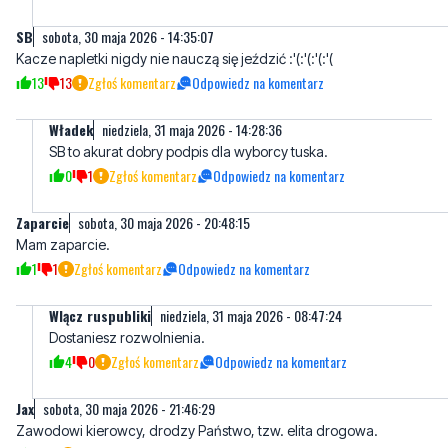
13
13
Zgłoś komentarz
Odpowiedz na komentarz
Władek
niedziela, 31 maja 2026 - 14:28:36
SB to akurat dobry podpis dla wyborcy tuska.
0
1
Zgłoś komentarz
Odpowiedz na komentarz
Zaparcie
sobota, 30 maja 2026 - 20:48:15
Mam zaparcie.
1
1
Zgłoś komentarz
Odpowiedz na komentarz
Wlącz ruspubliki
niedziela, 31 maja 2026 - 08:47:24
Dostaniesz rozwolnienia.
4
0
Zgłoś komentarz
Odpowiedz na komentarz
Jax
sobota, 30 maja 2026 - 21:46:29
Zawodowi kierowcy, drodzy Państwo, tzw. elita drogowa.
1
2
Zgłoś komentarz
Odpowiedz na komentarz
Janek
niedziela, 31 maja 2026 - 01:21:38