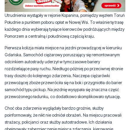
Południe a punktem poboru opłat w Nowej Wsi. To właśnie tę trasę
każdego dnia wybierają tysiące kierowców podróżujących między
Pomorzem a centralną i południową częścią kraju.
Pierwsza kolizja miała miejsce na jezdni prowadzącej w kierunku
Gdańska. Samochód ciężarowy poruszający się remontowanym
odcinkiem autostrady uderzył w tymczasowe bariery
rozdzielające pasy ruchu. Niedługo później po przeciwnej stronie
trasy doszło do kolejnego zdarzenia. Naczepa ciężarówki
przewożącej zboże przewróciła się na bok i przygniotła do barier
samochód typu pickup. Na jezdnię wysypała się znaczna część
przewożonego ładunku, co dodatkowo skomplikowało sytuację.
Choć oba zdarzenia wyglądały bardzo groźnie, służby
poinformowały, że nikt nie odniósł obrażeń. Na miejscu pracowali
strażacy, policjanci oraz służby autostradowe. Ich działania
obejmowały zabezpieczenie miejsca zdarzenia, kierowanie
ruchem oraz przygotowanie terenu do usunięcia uszkodzonych
pojazdów i rozsypanego zboża.