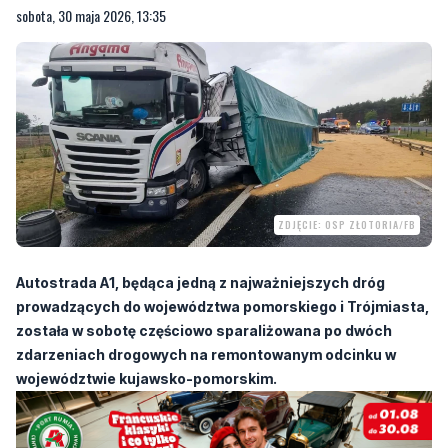
ZDJĘCIE: OSP ZŁOTORIA/FB
Autostrada A1, będąca jedną z najważniejszych dróg
prowadzących do województwa pomorskiego i Trójmiasta,
została w sobotę częściowo sparaliżowana po dwóch
zdarzeniach drogowych na remontowanym odcinku w
województwie kujawsko-pomorskim.
Utrudnienia wystąpiły w rejonie Kopanina, pomiędzy węzłem Toruń