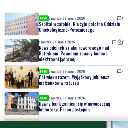
Szpital w żałobie. Nie żyje położna Oddziału
Ginekologiczno-Położniczego
czwartek, 6 sierpnia 2026
1
Nowy odcinek szlaku rowerowego nad
Bałtykiem. Powodem zmiany budowa
elektrowni jądrowej
czwartek, 6 sierpnia 2026
2
NOWE
Pół wieku razem. Wyjątkowy jubileusz
małżonków w ratuszu
czwartek, 6 sierpnia 2026
NOWE
Dawny bank zamieni się w nowoczesną
bibliotekę. Prace postępują
czwartek, 6 sierpnia 2026
WAŻNE
Alarm na plaży. Spacerowiczka natrafiła na
niewybuch