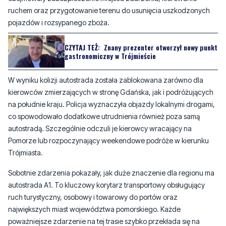
CZYTAJ TEŻ:
Znany prezenter otworzył nowy punkt
gastronomiczny w Trójmieście
W wyniku kolizji autostrada została zablokowana zarówno dla
kierowców zmierzających w stronę Gdańska, jak i podróżujących
na południe kraju. Policja wyznaczyła objazdy lokalnymi drogami,
co spowodowało dodatkowe utrudnienia również poza samą
autostradą. Szczególnie odczuli je kierowcy wracający na
Pomorze lub rozpoczynający weekendowe podróże w kierunku
Trójmiasta.
Sobotnie zdarzenia pokazały, jak duże znaczenie dla regionu ma
autostrada A1. To kluczowy korytarz transportowy obsługujący
ruch turystyczny, osobowy i towarowy do portów oraz
największych miast województwa pomorskiego. Każde
poważniejsze zdarzenie na tej trasie szybko przekłada się na
utrudnienia odczuwalne przez kierowców podróżujących do
Gdańska i innych miejscowości regionu.