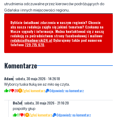
Byliście świadkami zdarzenia w naszym regionie? Chcecie
aby nasza redakcja zajęła się jakimś tematem? Czekamy na
Wasze sygnały i informacje. Można kontaktować się z naszą
redakcją za pośrednictwem strony facebookowej i mailowo:
redakcja@nadmorski24.pl
Dyżurujemy także pod numerem
telefonu
729 715 670
.
Komentarze
Adam
sobota, 30 maja 2026 - 14:26:18
Wyborcy tuska tłuką sie az miło się czyta.
4
20
Zgłoś komentarz
Odpowiedz na komentarz
BoZel
sobota, 30 maja 2026 - 21:16:20
pospolity głup
11
1
Zgłoś komentarz
Odpowiedz na komentarz
😁
niedziela, 31 maja 2026 - 07:55:56
Pranie mózgu w TV Republika daje efekt .W każdym temacie