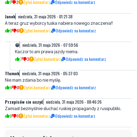
A teraz gruz wyborcy tuska nabiera nowego znaczenia!!
0
6
Zgłoś komentarz
Odpowiedz na komentarz
😁
niedziela, 31 maja 2026 - 07:59:56
Kaczor to ani prawa jazdy niema.
7
3
Zgłoś komentarz
Odpowiedz na komentarz
Tłumok
niedziela, 31 maja 2026 - 05:37:03
Nie mam zdania bo nie myślę.
4
0
Zgłoś komentarz
Odpowiedz na komentarz
Przepisów sie uczyć
niedziela, 31 maja 2026 - 08:46:26
Zamiast bezmyślnie sluchać ruskiej propagandy z russpubliki.
8
1
Zgłoś komentarz
Odpowiedz na komentarz
Napisz swój komentarz
Nie hejtuj, pisz kulturalnie i zgodne z prawem