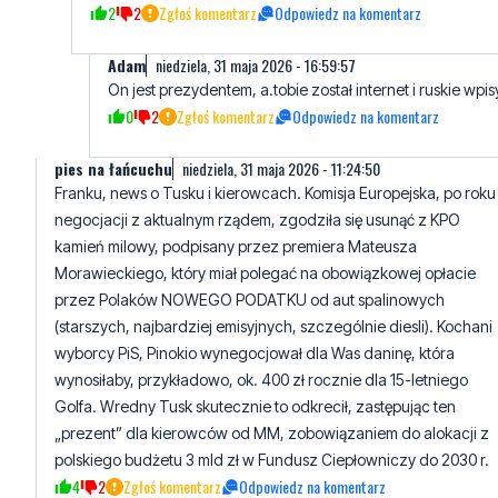
On jest prezydentem, a.tobie został internet i ruskie wpis
0
2
Zgłoś komentarz
Odpowiedz na komentarz
pies na łańcuchu
niedziela, 31 maja 2026 - 11:24:50
Franku, news o Tusku i kierowcach. Komisja Europejska, po roku
negocjacji z aktualnym rządem, zgodziła się usunąć z KPO
kamień milowy, podpisany przez premiera Mateusza
Morawieckiego, który miał polegać na obowiązkowej opłacie
przez Polaków NOWEGO PODATKU od aut spalinowych
(starszych, najbardziej emisyjnych, szczególnie diesli). Kochani
wyborcy PiS, Pinokio wynegocjował dla Was daninę, która
wynosiłaby, przykładowo, ok. 400 zł rocznie dla 15-letniego
Golfa. Wredny Tusk skutecznie to odkrecił, zastępując ten
„prezent” dla kierowców od MM, zobowiązaniem do alokacji z
polskiego budżetu 3 mld zł w Fundusz Ciepłowniczy do 2030 r.
4
2
Zgłoś komentarz
Odpowiedz na komentarz
SB
sobota, 30 maja 2026 - 14:35:07
Kacze napletki nigdy nie nauczą się jeździć :⁠'⁠(:⁠'⁠(:⁠'⁠(:⁠'⁠(