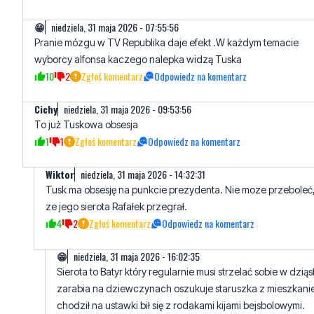
wyborcy alfonsa kaczego nalepka widzą Tuska
10
2
Zgłoś komentarz
Odpowiedz na komentarz
Cichy
niedziela, 31 maja 2026 - 09:53:56
To już Tuskowa obsesja
1
1
Zgłoś komentarz
Odpowiedz na komentarz
Wiktor
niedziela, 31 maja 2026 - 14:32:31
Tusk ma obsesję na punkcie prezydenta. Nie moze przeboleć
ze jego sierota Rafałek przegrał.
4
2
Zgłoś komentarz
Odpowiedz na komentarz
😁
niedziela, 31 maja 2026 - 16:02:35
Sierota to Batyr który regularnie musi strzelać sobie w dziąs
zarabia na dziewczynach oszukuje staruszka z mieszkan
chodził na ustawki bił się z rodakami kijami bejsbolowymi.
2
2
Zgłoś komentarz
Odpowiedz na komentarz
Adam
niedziela, 31 maja 2026 - 16:59:57