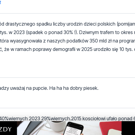
z
rastycznego spadku liczby urodzin dzieci polskich (pomijam 
 tys. w 2023 (spadek o ponad 30% !). Dziwnym trafem to okres
ii, która wyasygnowała z naszych podatków 350 mld zł na progr
, że w ramach poprawy demografii w 2025 urodziło się 10 tys. d
ładzy uważaj na pupcie. Ha ha ha dobry piesek.
k 40%wiernych 2023 29%wiernych.2015 kosciołowi ufało ponad