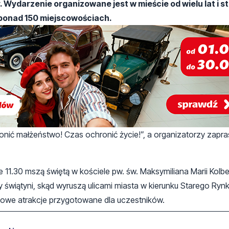
y. Wydarzenie organizowane jest w mieście od wielu lat i s
w ponad 150 miejscowościach.
ić małżeństwo! Czas ochronić życie!”, a organizatorzy zapra
 11.30 mszą świętą w kościele pw. św. Maksymiliana Marii Kolb
y świątyni, skąd wyruszą ulicami miasta w kierunku Starego Ryn
kowe atrakcje przygotowane dla uczestników.