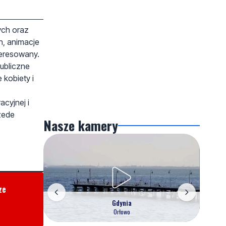
ych oraz
h, animacje
teresowany.
publiczne
 kobiety i
cyjnej i
zede
Nasze kamery
ze
Gdynia
Orłowo