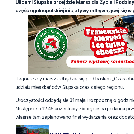
Ulicami Słupska przejdzie Marsz dla Życia i Rodzin
część ogólnopolskiej inicjatywy odbywającej się 
Tegoroczny marsz odbędzie się pod hasłem „Czas obron
udziału mieszkańców Słupska oraz całego regionu.
Uroczystości odbędą się 31 maja i rozpoczną o godzinie
Następnie o 12.45 uczestnicy zbiorą się na parkingu prz
właśnie tam zaplanowano finał wydarzenia oraz dodat