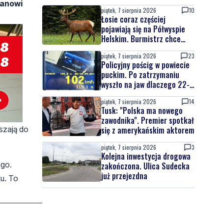
tanowi
piątek, 7 sierpnia 2026
10
Łosie coraz częściej
pojawiają się na Półwyspie
Helskim. Burmistrz chce
nowych znaków drogowych
piątek, 7 sierpnia 2026
23
Policyjny pościg w powiecie
puckim. Po zatrzymaniu
wyszło na jaw dlaczego 22-
latek uciekał
piątek, 7 sierpnia 2026
14
Tusk: "Polska ma nowego
zawodnika". Premier spotkał
się z amerykańskim aktorem
szają do
piątek, 7 sierpnia 2026
3
Kolejna inwestycja drogowa
ego.
zakończona. Ulica Sudecka
już przejezdna
ku. To