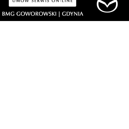
.
ać. To taki
łody ma się
emyślane ,