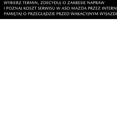
1
5
Zgłoś komentarz
Odpowiedz na komentarz
Czytelnik
niedziela, 31 maja 2026 - 13:58:20
Skąd te dane?
1
0
Zgłoś komentarz
Odpowiedz na komentar
😁
niedziela, 31 maja 2026 - 18:19:10
Wpisz sobie w goglach .Ok rok temu w Polsac
0
0
Zgłoś komentarz
Odpowiedz na komen
Florian
sobota, 30 maja 2026 - 22:51:51
Tu nie o partię chodzi tylko o syndrom czasów. Kto 
trend wśród młodych: mniej małżeństw, życie bez wi
stresować?!
4
0
Zgłoś komentarz
Odpowiedz na komentarz
pies na łańcuchu
niedziela, 31 maja 2026 - 11:42:32
Właśnie w tym sęk. nie chodzi o ślepe rozdawnic