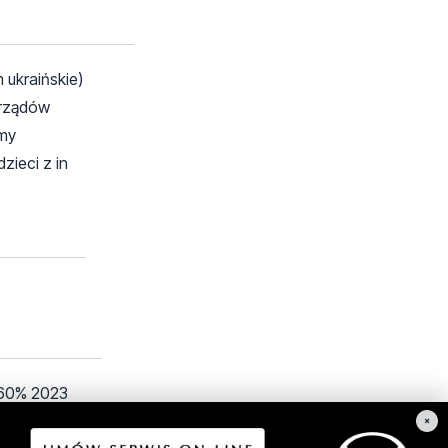
ukraińskie)
 rządów
amy
zieci z in
 60% 2023
×