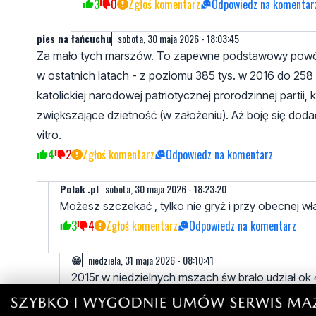
3
0
Zgłoś komentarz
Odpowiedz na komentar
pies na łańcuchu
sobota, 30 maja 2026 - 18:03:45
Za mało tych marszów. To zapewne podstawowy powód d
w ostatnich latach - z poziomu 385 tys. w 2016 do 258
katolickiej narodowej patriotycznej prorodzinnej part
zwiększające dzietność (w założeniu). Aż boję się dodać
vitro.
4
2
Zgłoś komentarz
Odpowiedz na komentarz
Polak .pl
sobota, 30 maja 2026 - 18:23:20
Możesz szczekać , tylko nie gryż i przy obecnej w
3
4
Zgłoś komentarz
Odpowiedz na komentarz
😁
niedziela, 31 maja 2026 - 08:10:41
2015r w niedzielnych mszach św brało udział o
30%.Do tego doprowadził PiS i kosciół katolicki .