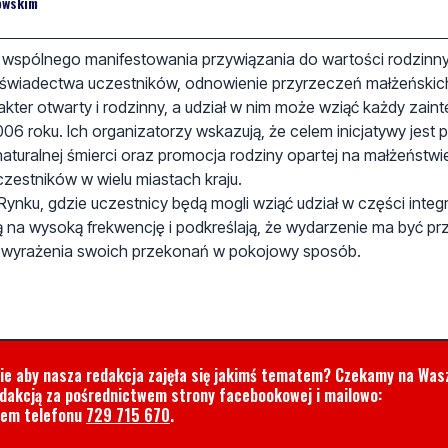
owskim
o wspólnego manifestowania przywiązania do wartości rodzinn
i świadectwa uczestników, odnowienie przyrzeczeń małżeńskic
kter otwarty i rodzinny, a udział w nim może wziąć każdy zain
06 roku. Ich organizatorzy wskazują, że celem inicjatywy jest 
turalnej śmierci oraz promocja rodziny opartej na małżeństwie
zestników w wielu miastach kraju.
ku, gdzie uczestnicy będą mogli wziąć udział w części integra
zą na wysoką frekwencję i podkreślają, że wydarzenie ma być pr
 wyrażenia swoich przekonań w pokojowy sposób.
cie aby nasza redakcja zajęła się jakimś tematem? Czekamy na Was
edakcją za pośrednictwem strony facebookowej i mailowo:
rem telefonu
729 715 670
.