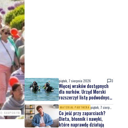
piątek, 7 sierpnia 2026
3
Więcej wraków dostępnych
dla nurków. Urząd Morski
rozszerzył listę podwodnych
atrakcji
piątek, 7 sierpnia 2026
MATERIAŁ PARTNERA
Co jeść przy zaparciach?
IE: SŁUPSK/FB
Dieta, błonnik i nawyki,
które naprawdę działają