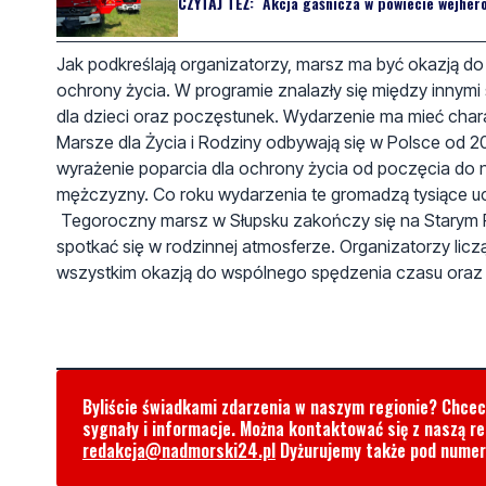
CZYTAJ TEŻ:
Akcja gaśnicza w powiecie wejher
Jak podkreślają organizatorzy, marsz ma być okazją d
ochrony życia. W programie znalazły się między innym
dla dzieci oraz poczęstunek. Wydarzenie ma mieć chara
Marsze dla Życia i Rodziny odbywają się w Polsce od 20
wyrażenie poparcia dla ochrony życia od poczęcia do na
mężczyzny. Co roku wydarzenia te gromadzą tysiące uc
Tegoroczny marsz w Słupsku zakończy się na Starym Ryn
spotkać się w rodzinnej atmosferze. Organizatorzy lic
wszystkim okazją do wspólnego spędzenia czasu oraz
Byliście świadkami zdarzenia w naszym regionie? Chce
sygnały i informacje. Można kontaktować się z naszą r
redakcja@nadmorski24.pl
Dyżurujemy także pod nume