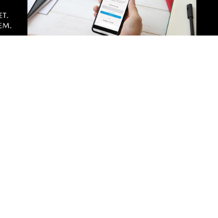
z
ie był program i tam tyle co pamiętam podali prawie tak samo 
tarz
by nie rządził i co nie rozdawał, to i tak dzietność będzie spad
ązania się, życie bez dzieci. Tak jest wygodniej, więc po co m
two kasy "dla wszystkich" i marsze w obronie ... Chodzi o prz