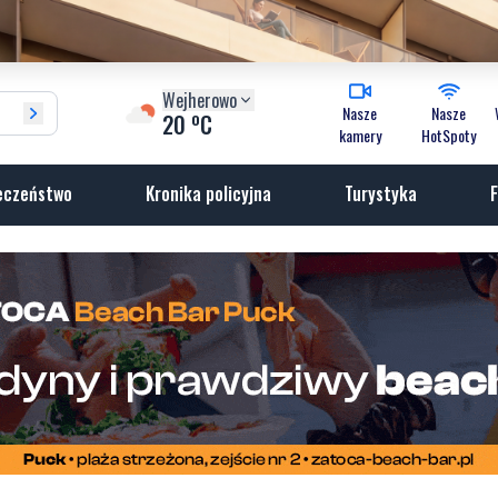
Wejherowo
Nasze
Nasze
o
20
C
kamery
HotSpoty
eczeństwo
Kronika policyjna
Turystyka
F