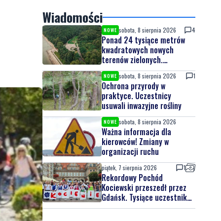
Wiadomości
sobota, 8 sierpnia 2026
4
NOWE
Ponad 24 tysiące metrów
kwadratowych nowych
terenów zielonych.
Powstanie nowa przestrzeń
sobota, 8 sierpnia 2026
1
NOWE
do wypoczynku
Ochrona przyrody w
praktyce. Uczestnicy
usuwali inwazyjne rośliny
sobota, 8 sierpnia 2026
NOWE
Ważna informacja dla
kierowców! Zmiany w
organizacji ruchu
piątek, 7 sierpnia 2026
1
Rekordowy Pochód
Kociewski przeszedł przez
Gdańsk. Tysiące uczestników
na jubileuszowej edycji