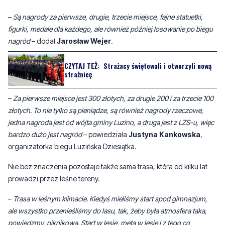
–
Są nagrody za pierwsze, drugie, trzecie miejsce, fajne statuetki,
figurki, medale dla każdego, ale również później losowanie po biegu
nagród
– dodał
Jarosław Wejer
.
CZYTAJ TEŻ:
Strażacy świętowali i otworzyli nową
strażnicę
–
Za pierwsze miejsce jest 300 złotych, za drugie 200 i za trzecie 100
złotych. To nie tylko są pieniądze, są również nagrody rzeczowe,
jedna nagroda jest od wójta gminy Luzino, a druga jest z LZS-u, więc
bardzo dużo jest nagród
– powiedziała
Justyna Kankowska
,
organizatorka biegu Luzińska Dziesiątka.
Nie bez znaczenia pozostaje także sama trasa, która od kilku lat
prowadzi przez leśne tereny.
–
Trasa w leśnym klimacie. Kiedyś mieliśmy start spod gimnazjum,
ale wszystko przenieśliśmy do lasu, tak, żeby była atmosfera taka,
powiedzmy, piknikowa. Start w lesie, meta w lesie i z tego co