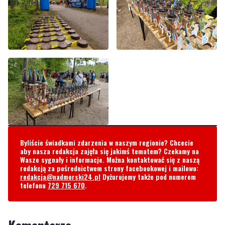
Byliście świadkami zdarzenia w naszym regionie? Chcecie
aby nasza redakcja zajęła się jakimś tematem? Czekamy na
Wasze sygnały i informacje. Można kontaktować się z naszą
redakcją za pośrednictwem strony facebookowej i mailowo:
redakcja@nadmorski24.pl
Dyżurujemy także pod numerem
telefonu
729 715 670
.