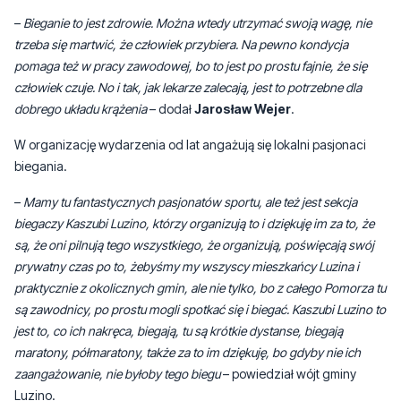
–
Bieganie to jest zdrowie. Można wtedy utrzymać swoją wagę, nie
trzeba się martwić, że człowiek przybiera. Na pewno kondycja
pomaga też w pracy zawodowej, bo to jest po prostu fajnie, że się
człowiek czuje. No i tak, jak lekarze zalecają, jest to potrzebne dla
dobrego układu krążenia
– dodał
Jarosław Wejer
.
W organizację wydarzenia od lat angażują się lokalni pasjonaci
biegania.
–
Mamy tu fantastycznych pasjonatów sportu, ale też jest sekcja
biegaczy Kaszubi Luzino, którzy organizują to i dziękuję im za to, że
są, że oni pilnują tego wszystkiego, że organizują, poświęcają swój
prywatny czas po to, żebyśmy my wszyscy mieszkańcy Luzina i
praktycznie z okolicznych gmin, ale nie tylko, bo z całego Pomorza tu
są zawodnicy, po prostu mogli spotkać się i biegać. Kaszubi Luzino to
jest to, co ich nakręca, biegają, tu są krótkie dystanse, biegają
maratony, półmaratony, także za to im dziękuję, bo gdyby nie ich
zaangażowanie, nie byłoby tego biegu
– powiedział wójt gminy
Luzino.