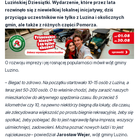
Luzińskiej Dziesiątki. Wydarzenie, które przez lata
rozwinęło się z niewielkiej lokalnej inicjatywy, dziś
przyciąga uczestników nie tylko z Luzina i okolicznych
gmin, ale także z różnych części Pomorza.
O rozwoju imprezy i jej rosnącej popularności mówił wójt gminy
Luzino.
–
Biegać to zdrowo. Na początku startowało 10-15 osób z Luzina, a
teraz jest 50-200 osób. O to właśnie chodzi, żeby zarazić naszych
mieszkańców do aktywnego spędzenia czasu. Bo przecież 5
kilometrów czy 10, na pewno niektórzy biegną dla lokaty, dla czasu,
ale zdecydowana większość po prostu biegnie rekreacyjnie, żeby się
spotkać, żeby pobiegać. Bo to jest naprawdę fajna impreza, wszyscy
uśmiechnięci, zadowoleni. Można poznać nowych ludzi i to jest
najciekawsze
– powiedział
Jarosław Wejer
, wójt gminy Luzino.