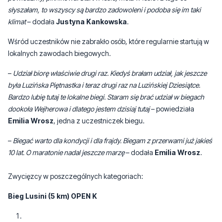
słyszałam, to wszyscy są bardzo zadowoleni i podoba się im taki
klimat
– dodała
Justyna Kankowska
.
Wśród uczestników nie zabrakło osób, które regularnie startują w
lokalnych zawodach biegowych.
–
Udział biorę właściwie drugi raz. Kiedyś brałam udział, jak jeszcze
była Luzińska Piętnastka i teraz drugi raz na Luzińskiej Dziesiątce.
Bardzo lubię tutaj te lokalne biegi. Staram się brać udział w biegach
dookoła Wejherowa i dlatego jestem dzisiaj tutaj
– powiedziała
Emilia Wrosz
, jedna z uczestniczek biegu.
–
Biegać warto dla kondycji i dla frajdy. Biegam z przerwami już jakieś
10 lat. O maratonie nadal jeszcze marzę
– dodała
Emilia Wrosz
.
Zwycięzcy w poszczególnych kategoriach:
Bieg Lusini (5 km) OPEN K