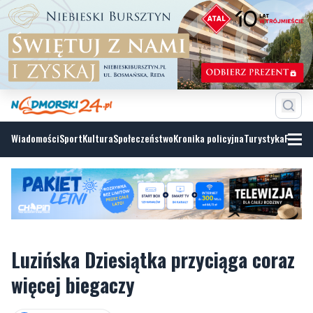
Wiadomości
Sport
Kultura
Społeczeństwo
Kronika policyjna
Turystyka
Fotoga
Luzińska Dziesiątka przyciąga coraz
więcej biegaczy