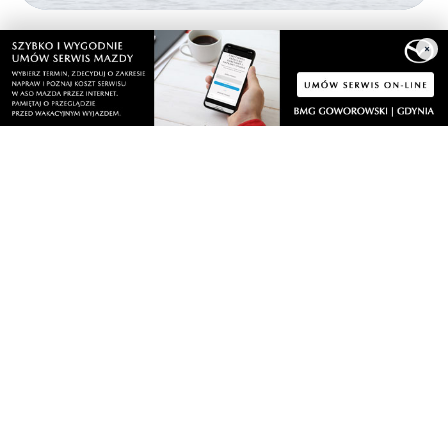
Gdynia
×
Orłowo
Zobacz wszystkie →
Artykuły
Informacje
Wiadomości
O portalu
Sport
Kontakt
Kultura
Regulamin
Społeczeństwo
Polityka prywatności
Kronika policyjna
Reklama