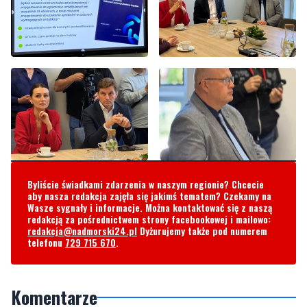
Byliście świadkami zdarzenia w naszym regionie? Chcecie
aby nasza redakcja zajęła się jakimś tematem? Czekamy na
Wasze sygnały i informacje. Można kontaktować się z naszą
redakcją za pośrednictwem strony facebookowej i mailowo:
redakcja@nadmorski24.pl
Dyżurujemy także pod numerem
telefonu
729 715 670
.