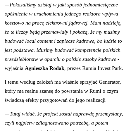
którego Rumia jest już gotowa i o konieczności
powstania którego dyskutowano podczas spotkania.
Pokazaliśmy dzisiaj w jaki sposób jednomiesięczne
—
opóźnienie w uruchomieniu jednego reaktora wpływa
kosztowo na pracę elektrowni jądrowej. Mam nadzieję,
że te liczby będą przemawiały i pokażą, że my musimy
budować local content i zaplecze kadrowe, bo ludzie to
jest podstawa. Musimy budować kompetencje polskich
przedsiębiorstw w oparciu o polskie zasoby kadrowe
-
wyjaśnia
Agnieszka Rodak
, prezes Rumia Invest Park.
I temu według założeń ma właśnie sprzyjać Generator,
który ma realne szansę do powstania w Rumi o czym
świadczą efekty przygotowań do jego realizacji