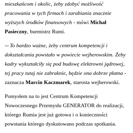
wymagania, gdzie trzeba zdobyć odpowiednie
certyfikaty. Centrum szkoleń ma pomóc naszym
mieszkańcom i okolic, żeby zdobyć możliwość
pracowania w tych firmach i zarabiania znacznie
wyższych środków finansowych
- mówi
Michał
Pasieczny
, burmistrz Rumi.
To bardzo ważne, żeby centrum kompetencji i
—
dokształcania powstało w powiecie wejherowskim. Żeby
kadry wykształciły się pod budowę elektrowni jądrowej,
tej pracy tutaj nie zabraknie, będzie ona dobrze płatna
-
zaznacza
Marcin Kaczmarek
, starosta wejherowski.
Pomysłem na to jest Centrum Kompetencji
Nowoczesnego Przemysłu GENERATOR do realizacji,