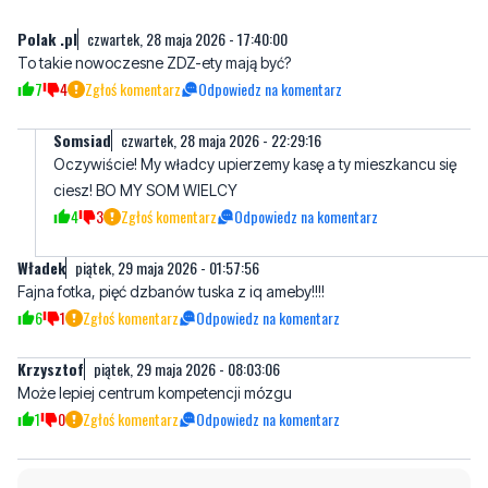
Komentarze
Polak .pl
czwartek, 28 maja 2026 - 17:40:00
To takie nowoczesne ZDZ-ety mają być?
7
4
Zgłoś komentarz
Odpowiedz na komentarz
Somsiad
czwartek, 28 maja 2026 - 22:29:16
Oczywiście! My władcy upierzemy kasę a ty mieszkancu się
ciesz! BO MY SOM WIELCY
4
3
Zgłoś komentarz
Odpowiedz na komentarz
Władek
piątek, 29 maja 2026 - 01:57:56
Fajna fotka, pięć dzbanów tuska z iq ameby!!!!
6
1
Zgłoś komentarz
Odpowiedz na komentarz
Krzysztof
piątek, 29 maja 2026 - 08:03:06
Może lepiej centrum kompetencji mózgu