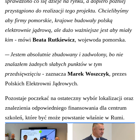
Tutaj widać, że projekt został naprawdę przemyślany,
—
czyli najpierw zdiagnozowano potrzebę, a potem
sprawdzono co się dzieje na rynku, a dopiero później
przystąpiono do realizacji tego projektu. Chcielibyśmy
aby firmy pomorskie, krajowe budowały polską
elektrownie jądrową, ale dużo ważniejsze jest aby miały
kim
- mówi
Beata Rutkiewicz
, wojewoda pomorska.
Jestem absolutnie zbudowany i zadwolony, bo nie
—
znalazłem żadnych słabych punktów w tym
przedsięwzięciu
- zaznacza
Marek Woszczyk
, prezes
Polskich Elektrowni Jądrowych.
Pozostaje poczekać na ostateczny wybór lokalizacji oraz
znalezienia odpowiedniego finansowania dla centrum