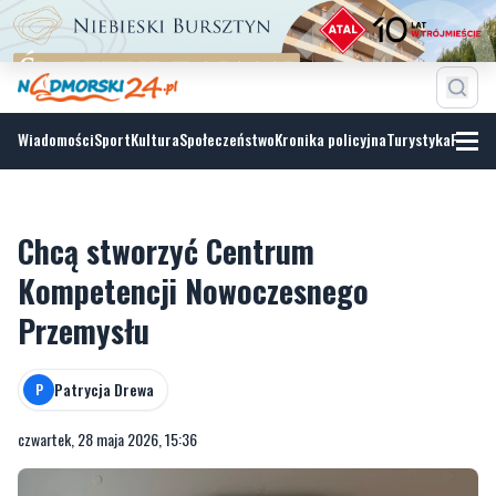
Wiadomości
Sport
Kultura
Społeczeństwo
Kronika policyjna
Turystyka
Fotoga
Chcą stworzyć Centrum
Kompetencji Nowoczesnego
Przemysłu
Patrycja Drewa
P