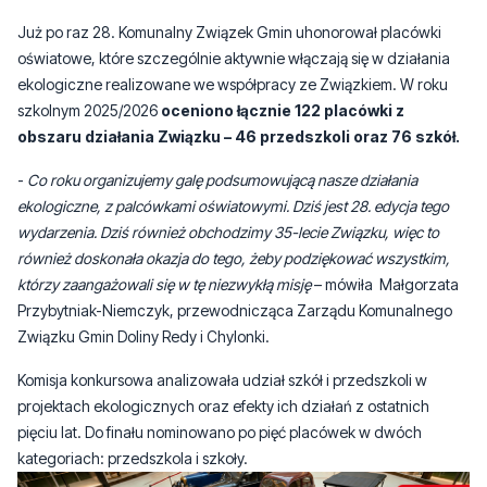
Już po raz 28. Komunalny Związek Gmin uhonorował placówki
oświatowe, które szczególnie aktywnie włączają się w działania
ekologiczne realizowane we współpracy ze Związkiem. W roku
szkolnym 2025/2026
oceniono łącznie 122 placówki z
obszaru działania Związku – 46 przedszkoli oraz 76 szkół.
-
Co roku organizujemy galę podsumowującą nasze działania
ekologiczne, z palcówkami oświatowymi. Dziś jest 28. edycja tego
wydarzenia. Dziś również obchodzimy 35-lecie Związku, więc to
również doskonała okazja do tego, żeby podziękować wszystkim,
którzy zaangażowali się w tę niezwykłą misję
– mówiła Małgorzata
Przybytniak-Niemczyk, przewodnicząca Zarządu Komunalnego
Związku Gmin Doliny Redy i Chylonki.
Komisja konkursowa analizowała udział szkół i przedszkoli w
projektach ekologicznych oraz efekty ich działań z ostatnich
pięciu lat. Do finału nominowano po pięć placówek w dwóch
kategoriach: przedszkola i szkoły.