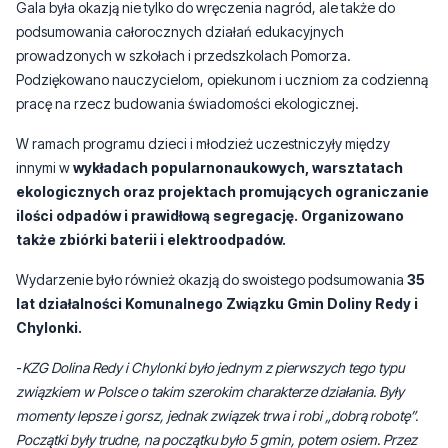
Gala była okazją nie tylko do wręczenia nagród, ale także do
podsumowania całorocznych działań edukacyjnych
prowadzonych w szkołach i przedszkolach Pomorza.
Podziękowano nauczycielom, opiekunom i uczniom za codzienną
pracę na rzecz budowania świadomości ekologicznej.
W ramach programu dzieci i młodzież uczestniczyły między
innymi w
wykładach popularnonaukowych, warsztatach
ekologicznych oraz projektach promujących ograniczanie
ilości odpadów i prawidłową segregację. Organizowano
także zbiórki baterii i elektroodpadów.
Wydarzenie było również okazją do swoistego podsumowania
35
lat działalności Komunalnego Związku Gmin Doliny Redy i
Chylonki.
-
KZG Dolina Redy i Chylonki było jednym z pierwszych tego typu
związkiem w Polsce o takim szerokim charakterze działania. Były
momenty lepsze i gorsz, jednak związek trwa i robi „dobrą robotę”.
Początki były trudne, na początku było 5 gmin, potem osiem. Przez