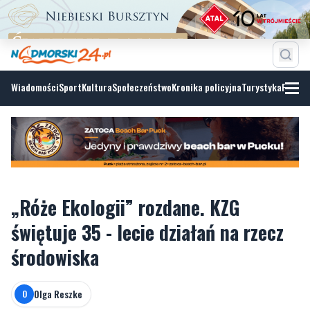
Wiadomości
Sport
Kultura
Społeczeństwo
Kronika policyjna
Turystyka
Fotoga
„Róże Ekologii” rozdane. KZG
świętuje 35 - lecie działań na rzecz
środowiska
Olga Reszke
O