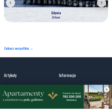
Gdynia
Orłowo
Zobacz wszystkie →
Artykuły
Informacje
Wiadomości
O portalu
×
Sport
Kontakt
Kultura
Regulamin
Społeczeństwo
Polityka prywatności
Kronika policyjna
Reklama