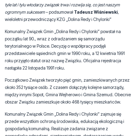
tyle lat i tylu włodarzy związek trwa i rozwija się, co jest naszym
ogromnym sukcesem
– podsumował
Tadeusz Wiśniewski
,
wieloletni przewodniczący KZG „Dolina Redy i Chylonki”
Komunalny Związek Gmin „Dolina Redy i Chylonki” powstał na
początku lat 90., wraz z odradzaniem się samorządu
terytorialnego w Polsce. Decyzję o współpracy podjęli
przedstawiciele sąsiednich gmin w 1990 roku, a 12 kwietnia 1991
roku przyjęto statut oraz nazwę Związku. Oficjalna rejestracja
nastąpiła 22 listopada 1991 roku.
Początkowo Związek tworzyło pięć gmin, zamieszkiwanych przez
około 352 tysiące osób. Z czasem dołączyły kolejne samorządy,
między innymi Sopot, Gmina Wejherowo i Gmina Szemud. Obecnie
obszar Związku zamieszkuje około 468 tysięcy mieszkańców.
Komunalny Związek Gmin „Dolina Redy i Chylonki” zajmuje się
przede wszystkim ochroną środowiska, edukacją ekologiczną i
gospodarką komunalną. Realizuje zadania związane z
gospodarką odpadami, ciepłownictwem, dostarczaniem wody