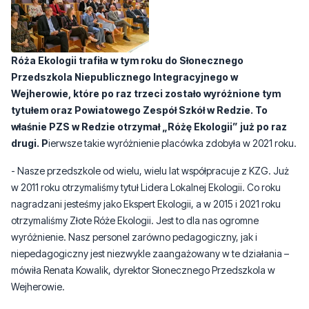
Róża Ekologii trafiła w tym roku do
Słoneczne
go
Przedszkol
a
Niepubliczn
ego
Integracyjne
go
w
Wejherowie,
które po raz trzeci zostało wyróżnione tym
tytułem
oraz Powiatow
ego
Zespół Szkół w Redzie. To
właśnie PZS w Redzie otrzymał „Różę Ekologii” już po raz
drugi.
P
ierwsze takie wyróżnienie placówka zdobyła w 2021 roku.
- Nasze przedszkole od wielu, wielu lat współpracuje z KZG. Już
w 2011 roku otrzymaliśmy tytuł Lidera Lokalnej Ekologii. Co roku
nagradzani jesteśmy jako Ekspert Ekologii, a w 2015 i 2021 roku
otrzymaliśmy Złote Róże Ekologii. Jest to dla nas ogromne
wyróżnienie. Nasz personel zarówno pedagogiczny, jak i
niepedagogiczny jest niezwykle zaangażowany w te działania –
mówiła Renata Kowalik, dyrektor Słonecznego Przedszkola w
Wejherowie.