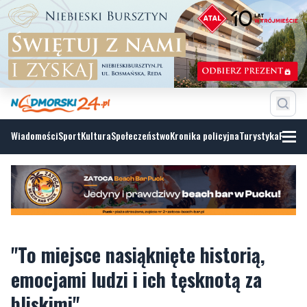
Wiadomości
Sport
Kultura
Społeczeństwo
Kronika policyjna
Turystyka
Fotoga
"To miejsce nasiąknięte historią,
emocjami ludzi i ich tęsknotą za
bliskimi"