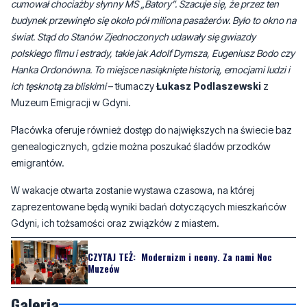
cumował chociażby słynny MS „Batory”. Szacuje się, że przez ten
budynek przewinęło się około pół miliona pasażerów. Było to okno na
świat. Stąd do Stanów Zjednoczonych udawały się gwiazdy
polskiego filmu i estrady, takie jak Adolf Dymsza, Eugeniusz Bodo czy
Hanka Ordonówna. To miejsce nasiąknięte historią, emocjami ludzi i
ich tęsknotą za bliskimi
– tłumaczy
Łukasz Podlaszewski
z
Muzeum Emigracji w Gdyni.
Placówka oferuje również dostęp do największych na świecie baz
genealogicznych, gdzie można poszukać śladów przodków
emigrantów.
W wakacje otwarta zostanie wystawa czasowa, na której
zaprezentowane będą wyniki badań dotyczących mieszkańców
Gdyni, ich tożsamości oraz związków z miastem.
CZYTAJ TEŻ:
Modernizm i neony. Za nami Noc
Muzeów
Galeria