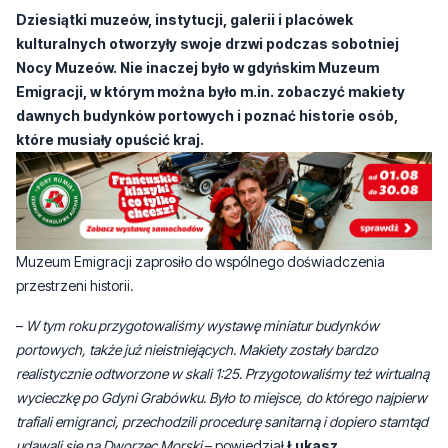
Dziesiątki muzeów, instytucji, galerii i placówek
kulturalnych otworzyły swoje drzwi podczas sobotniej
Nocy Muzeów. Nie inaczej było w gdyńskim Muzeum
Emigracji, w którym można było m.in. zobaczyć makiety
dawnych budynków portowych i poznać historie osób,
które musiały opuścić kraj.
Muzeum Emigracji zaprosiło do wspólnego doświadczenia
przestrzeni historii.
–
W tym roku przygotowaliśmy wystawę miniatur budynków
portowych, także już nieistniejących. Makiety zostały bardzo
realistycznie odtworzone w skali 1:25. Przygotowaliśmy też wirtualną
wycieczkę po Gdyni Grabówku. Było to miejsce, do którego najpierw
trafiali emigranci, przechodzili procedurę sanitarną i dopiero stamtąd
udawali się na Dworzec Morski
– powiedział
Łukasz