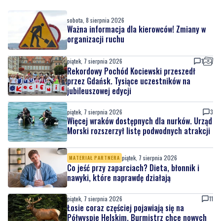
sobota, 8 sierpnia 2026
Ważna informacja dla kierowców! Zmiany w
organizacji ruchu
piątek, 7 sierpnia 2026
1
Rekordowy Pochód Kociewski przeszedł
przez Gdańsk. Tysiące uczestników na
jubileuszowej edycji
piątek, 7 sierpnia 2026
3
Więcej wraków dostępnych dla nurków. Urząd
Morski rozszerzył listę podwodnych atrakcji
piątek, 7 sierpnia 2026
MATERIAŁ PARTNERA
Co jeść przy zaparciach? Dieta, błonnik i
nawyki, które naprawdę działają
piątek, 7 sierpnia 2026
11
Łosie coraz częściej pojawiają się na
Półwyspie Helskim. Burmistrz chce nowych