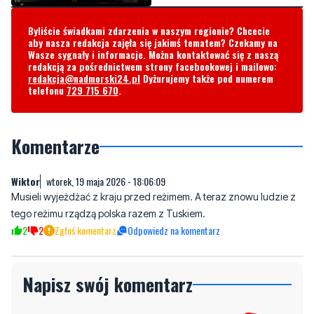
Byliście świadkami zdarzenia w naszym regionie? Chcecie
aby nasza redakcja zajęła się jakimś tematem? Czekamy na
Wasze sygnały i informacje. Można kontaktować się z naszą
redakcją za pośrednictwem strony facebookowej i mailowo:
redakcja@nadmorski24.pl
Dyżurujemy także pod numerem
telefonu
729 715 670
.
Komentarze
Wiktor
wtorek, 19 maja 2026 - 18:06:09
Musieli wyjeżdżać z kraju przed reżimem. A teraz znowu ludzie z
tego reżimu rządzą polska razem z Tuskiem.
2
2
Zgłoś komentarz
Odpowiedz na komentarz
Napisz swój komentarz