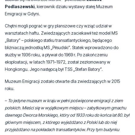
Podlaszewski
, kierownik działu wystawy stałej Muzeum
Emigracji w Gdyni.
Chętni mogli pograć w gry planszowe czy wziąć udział w
warsztatach haftu. Zwiedzających zaciekawił też model MS
„Batory” – polskiego statku transatlantyckiego, będącego
bliźniaczą jednostką MS „Piłsudski”. Statek wprowadzono do
służby w 1936 roku, a pływał do 1969 r. Po zakończeniu
eksploatacji, w latach 1971–1972, został zezłomowany w
Hongkongu. Jego następcą był TSS „Stefan Batory”.
Muzeum Emigracji zostało otwarte dla zwiedzających w 2015
roku.
–
To jedyne muzeum w kraju w pełni poświęcone emigracji z ziem
polskich. Mieści się w wyjątkowym miejscu – zabytkowym gmachu
dawnego Dworca Morskiego, który od 1933 roku do końca lat 80. był
głównym miejscem, z którego wyjeżdżano z Polski lub do niej
przyjeżdżano na pokładach transatlantyków. Przy tym budynku