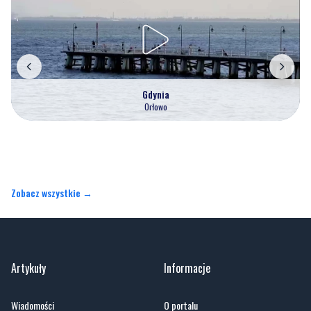
Gdynia
Orłowo
Zobacz wszystkie →
Artykuły
Informacje
Wiadomości
O portalu
Sport
Kontakt
Kultura
Regulamin
Społeczeństwo
Polityka prywatności
Kronika policyjna
Reklama