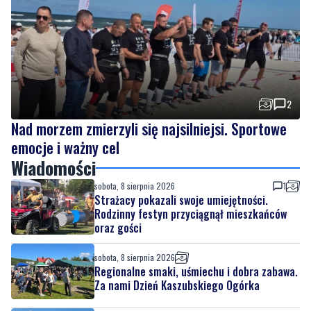
2
Nad morzem zmierzyli się najsilniejsi. Sportowe
emocje i ważny cel
Wiadomości
sobota, 8 sierpnia 2026
1
Strażacy pokazali swoje umiejętności.
Rodzinny festyn przyciągnął mieszkańców
oraz gości
sobota, 8 sierpnia 2026
Regionalne smaki, uśmiechu i dobra zabawa.
Za nami Dzień Kaszubskiego Ogórka
sobota, 8 sierpnia 2026
2
Nad morzem zmierzyli się najsilniejsi.
Sportowe emocje i ważny cel