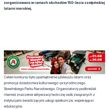
Celem konkursu było upamiętnienie jubileuszu latarni oraz
promocja dziedzictwa kulturowego i przyrodniczego
Słowińskiego Parku Narodowego. Organizatorzy podkreślali
również znaczenie aktywizacji twórczej osób związanych z
instytucjami świadczącymi usługi opiekuńcze, wspierające i
edukacyjne.
Wśród laureatów znaleźli się Sebastian Meger, podopieczny Domu
Pomocy Społecznej w Machowinie, oraz Elżbieta Wudarczyk z