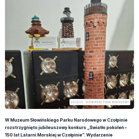
ZDJĘCIE: SŁOWIŃSKI PARK NARODOWY
W Muzeum Słowińskiego Parku Narodowego w Czołpinie
rozstrzygnięto jubileuszowy konkurs „Światło pokoleń –
150 lat Latarni Morskiej w Czołpinie”. Wydarzenie
zorganizowano w ramach obchodów 150-lecia czołpińskiej
latarni morskiej.