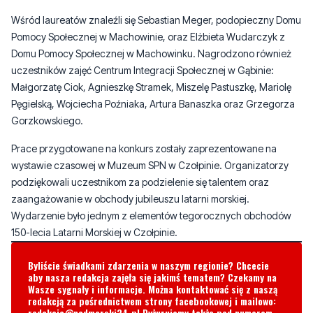
Domu Pomocy Społecznej w Machowinku. Nagrodzono również
uczestników zajęć Centrum Integracji Społecznej w Gąbinie:
Małgorzatę Ciok, Agnieszkę Stramek, Miszelę Pastuszkę, Mariolę
Pęgielską, Wojciecha Poźniaka, Artura Banaszka oraz Grzegorza
Gorzkowskiego.
Prace przygotowane na konkurs zostały zaprezentowane na
wystawie czasowej w Muzeum SPN w Czołpinie. Organizatorzy
podziękowali uczestnikom za podzielenie się talentem oraz
zaangażowanie w obchody jubileuszu latarni morskiej.
Wydarzenie było jednym z elementów tegorocznych obchodów
150-lecia Latarni Morskiej w Czołpinie.
Byliście świadkami zdarzenia w naszym regionie? Chcecie
aby nasza redakcja zajęła się jakimś tematem? Czekamy na
Wasze sygnały i informacje. Można kontaktować się z naszą
redakcją za pośrednictwem strony facebookowej i mailowo:
redakcja@nadmorski24.pl
Dyżurujemy także pod numerem
telefonu
729 715 670
.