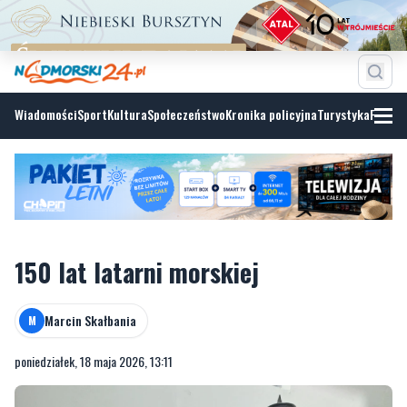
Wiadomości
Sport
Kultura
Społeczeństwo
Kronika policyjna
Turystyka
Fotoga
150 lat latarni morskiej
Marcin Skałbania
M
poniedziałek, 18 maja 2026, 13:11