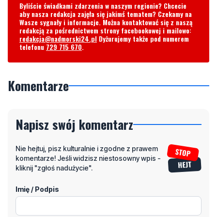
Byliście świadkami zdarzenia w naszym regionie? Chcecie
aby nasza redakcja zajęła się jakimś tematem? Czekamy na
Wasze sygnały i informacje. Można kontaktować się z naszą
redakcją za pośrednictwem strony facebookowej i mailowo:
redakcja@nadmorski24.pl
Dyżurujemy także pod numerem
telefonu
729 715 670
.
Komentarze
Napisz swój komentarz
Nie hejtuj, pisz kulturalnie i zgodne z prawem
komentarze! Jeśli widzisz niestosowny wpis -
kliknij "zgłoś nadużycie".