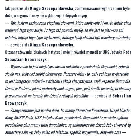
CZYTAJ TEŻ:
Perełki ze strychów i piwnic na
targu. Wydarzenie odbywa się już po raz
siedemnasty
Jak podkreślała
Kinga Szczepankowska
, zainteresowanie wydarzeniem było
duże, a organizatorzy nie wykluczają kolejnych edycji.
—
Tak, jestem zaskoczona ciepłymi słowami, które napływały i tym, że ludzie chcą
wspierać tego typu akcje. I z tego też powodu myślę, że nie jest to pierwsza ani
ostatnia edycja tego typu wydarzenia, którego będę chciała być współorganizatorką
— powiedziała
Kinga Szczepankowska
.
O zaangażowaniu lokalnych instytucji mówił również menedżer UKS Jedynka Reda
Sebastian Browarczyk
.
—
Wydarzenie to jest inicjatywa dwóch rodziców z przedszkola Mapeciaki, zgłosili
się do nas, żeby coś zrobić ciekawego. Rozszerzyliśmy to, cały cel tego wydarzenia
to jest integracja rodziców z dziećmi i akcja charytatywna, czyli wsparcie Domu dla
Dzieci w Redzie o jakieś materiały edukacyjne, plus, jeśli środki pozwolą, to chcemy
je przeznaczyć na terapię dla dzieci z różnych ośrodków
— powiedział
Sebastian
Browarczyk
.
—
Zaangażowanie jest bardzo duże, bo mamy Starostwo Powiatowe, Urząd Miasta