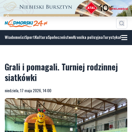
Wiadomości
Sport
Kultura
Społeczeństwo
Kronika policyjna
Turystyka
Fotoga
Grali i pomagali. Turniej rodzinnej
siatkówki
niedziela, 17 maja 2026, 14:00