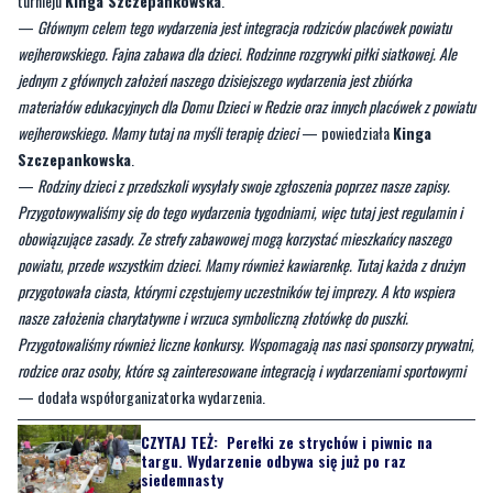
Powiatowe w Wejherowie, które przekazało środki finansowe i
upominki dla uczestników.
O idei wydarzenia mówiła radna powiatu wejherowskiego i współorganizatorka
turnieju
Kinga Szczepankowska
.
—
Głównym celem tego wydarzenia jest integracja rodziców placówek powiatu
wejherowskiego. Fajna zabawa dla dzieci. Rodzinne rozgrywki piłki siatkowej. Ale
jednym z głównych założeń naszego dzisiejszego wydarzenia jest zbiórka
materiałów edukacyjnych dla Domu Dzieci w Redzie oraz innych placówek z powiatu
wejherowskiego. Mamy tutaj na myśli terapię dzieci
— powiedziała
Kinga
Szczepankowska
.
—
Rodziny dzieci z przedszkoli wysyłały swoje zgłoszenia poprzez nasze zapisy.
Przygotowywaliśmy się do tego wydarzenia tygodniami, więc tutaj jest regulamin i
obowiązujące zasady. Ze strefy zabawowej mogą korzystać mieszkańcy naszego
powiatu, przede wszystkim dzieci. Mamy również kawiarenkę. Tutaj każda z drużyn
przygotowała ciasta, którymi częstujemy uczestników tej imprezy. A kto wspiera
nasze założenia charytatywne i wrzuca symboliczną złotówkę do puszki.
Przygotowaliśmy również liczne konkursy. Wspomagają nas nasi sponsorzy prywatni,
rodzice oraz osoby, które są zainteresowane integracją i wydarzeniami sportowymi
— dodała współorganizatorka wydarzenia.