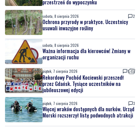
sobota, 8 sierpnia 2026
12
Ponad 24 tysiące metrów kwadratowych
nowych terenów zielonych. Powstanie nowa
przestrzeń do wypoczynku
sobota, 8 sierpnia 2026
2
Ochrona przyrody w praktyce. Uczestnicy
usuwali inwazyjne rośliny
sobota, 8 sierpnia 2026
Ważna informacja dla kierowców! Zmiany w
organizacji ruchu
piątek, 7 sierpnia 2026
1
Rekordowy Pochód Kociewski przeszedł
przez Gdańsk. Tysiące uczestników na
jubileuszowej edycji
piątek, 7 sierpnia 2026
3
Więcej wraków dostępnych dla nurków. Urząd
Morski rozszerzył listę podwodnych atrakcji