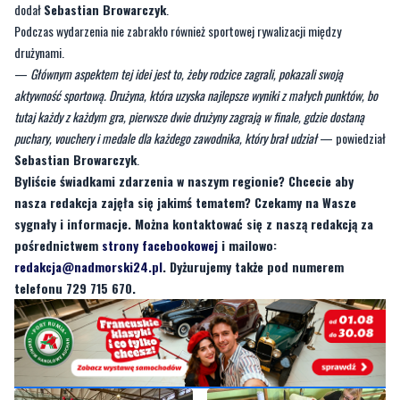
Redy, MOSIR Reda, UKS Jedynka Reda, przedszkole Mapeciaki i z powiatu ogółem
przedszkola plus mamy tutaj dmuchańce, są animatorzy dla dzieci, żeby stworzyć tą
atmosferę zabawy, żeby uciec od telefonu, spędzić przyjemnie, aktywnie czas
—
dodał
Sebastian Browarczyk
.
Podczas wydarzenia nie zabrakło również sportowej rywalizacji między
drużynami.
—
Głównym aspektem tej idei jest to, żeby rodzice zagrali, pokazali swoją
aktywność sportową. Drużyna, która uzyska najlepsze wyniki z małych punktów, bo
tutaj każdy z każdym gra, pierwsze dwie drużyny zagrają w finale, gdzie dostaną
puchary, vouchery i medale dla każdego zawodnika, który brał udział
— powiedział
Sebastian Browarczyk
.
Byliście świadkami zdarzenia w naszym regionie? Chcecie aby
nasza redakcja zajęła się jakimś tematem? Czekamy na Wasze
sygnały i informacje. Można kontaktować się z naszą redakcją za
pośrednictwem
strony facebookowej
i mailowo:
redakcja@nadmorski24.pl
. Dyżurujemy także pod numerem
telefonu 729 715 670.