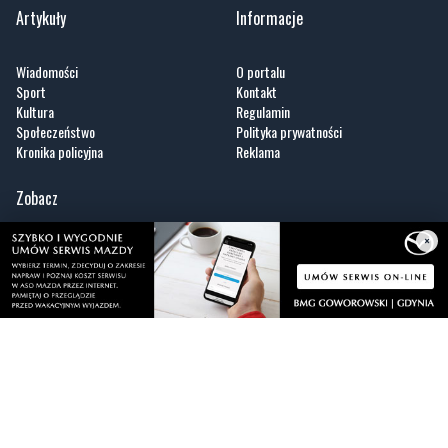
Artykuły
Informacje
Wiadomości
O portalu
Sport
Kontakt
Kultura
Regulamin
Społeczeństwo
Polityka prywatności
Kronika policyjna
Reklama
×
Zobacz
Fotogalerie
Nasze HotSpoty
Nasze kamery
Praca
Praca IT Gdańsk
GoWork.pl
Dodaj ofertę pracy