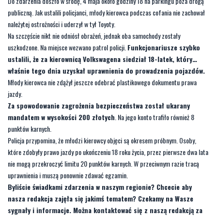
Do zdarzenia doszło w środę, 4 maja około godziny 18 na parkingu poza drogą
publiczną. Jak ustalili policjanci, młody kierowca podczas cofania nie zachował
należytej ostrożności i uderzył w tył Toyoty.
Na szczęście nikt nie odniósł obrażeń, jednak oba samochody zostały
uszkodzone. Na miejsce wezwano patrol policji.
Funkcjonariusze szybko
ustalili, że za kierownicą Volkswagena siedział 18-latek, który…
właśnie tego dnia uzyskał uprawnienia do prowadzenia pojazdów.
Młody kierowca nie zdążył jeszcze odebrać plastikowego dokumentu prawa
jazdy.
Za spowodowanie zagrożenia bezpieczeństwa został ukarany
mandatem w wysokości 200 złotych
. Na jego konto trafiło również 8
punktów karnych.
Policja przypomina, że młodzi kierowcy objęci są okresem próbnym. Osoby,
które zdobyły prawo jazdy po ukończeniu 18 roku życia, przez pierwsze dwa lata
nie mogą przekroczyć limitu 20 punktów karnych. W przeciwnym razie tracą
uprawnienia i muszą ponownie zdawać egzamin.
Byliście świadkami zdarzenia w naszym regionie? Chcecie aby
nasza redakcja zajęła się jakimś tematem? Czekamy na Wasze
sygnały i informacje. Można kontaktować się z naszą redakcją za