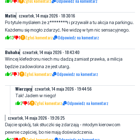
6
1
Zgłoś komentarz
Odpowiedz na komentarz
Matin
czwartek, 14 maja 2026 - 18:30:16
Po tytule myślałem że z********ł i przywalił a tu akcja na parkingu.
Każdemu się mogło zdarzyć. Nie widzę w tym nic sensacyjnego.
13
1
Zgłoś komentarz
Odpowiedz na komentarz
Buhaha
czwartek, 14 maja 2026 - 18:43:40
Wincej klefedronu niech mu dadzą zamiast prawka, a milicja
będzie zadowolona ze jest utarg.
5
7
Zgłoś komentarz
Odpowiedz na komentarz
Wierzący
czwartek, 14 maja 2026 - 19:44:56
Tak! Jadem w niego!
2
5
Zgłoś komentarz
Odpowiedz na komentarz
czwartek, 14 maja 2026 - 19:26:25
Dajcie spokój, tak stłuczki się zdarzają - młodym kierowcom
pewnie częściej, bo nie mają doświadczenia.
12
4
Zgłoś komentarz
Odpowiedz na komentarz