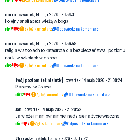
noico
czwartek, 14 maja 2026 - 20:54:31
kolejny analfabeta wieżą w boga.
7
6
Zgłoś komentarz
Odpowiedz na komentarz
noico
czwartek, 14 maja 2026 - 20:56:59
religia w szkołach to katastrofa dla bezpieczeństwa i poziomu
nauki w szkołach w polsce.
9
9
Zgłoś komentarz
Odpowiedz na komentarz
Twój poziom też niziutki
czwartek, 14 maja 2026 - 21:08:24
Piszemy: w Polsce
12
0
Zgłoś komentarz
Odpowiedz na komentarz
Jan
czwartek, 14 maja 2026 - 21:20:52
Ja wieżę i mam bynajmniej nadzieję na życie wieczne.
5
7
Zgłoś komentarz
Odpowiedz na komentarz
Chazasty
piątek, 15 maja 2026 - 07:17:22