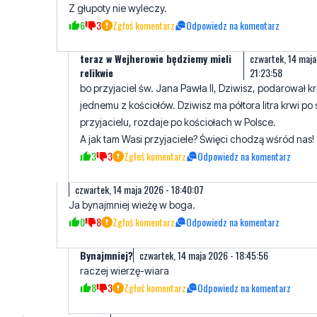
Z głupoty nie wyleczy.
6
3
Zgłoś komentarz
Odpowiedz na komentarz
teraz w Wejherowie będziemy mieli
czwartek, 14 maja
relikwie
21:23:58
bo przyjaciel św. Jana Pawła II, Dziwisz, podarował kr
jednemu z kościołów. Dziwisz ma półtora litra krwi po
przyjacielu, rozdaje po kościołach w Polsce.
A jak tam Wasi przyjaciele? Święci chodzą wśród nas!
3
3
Zgłoś komentarz
Odpowiedz na komentarz
czwartek, 14 maja 2026 - 18:40:07
Ja bynajmniej wieżę w boga.
0
8
Zgłoś komentarz
Odpowiedz na komentarz
Bynajmniej?
czwartek, 14 maja 2026 - 18:45:56
raczej wierzę-wiara
8
3
Zgłoś komentarz
Odpowiedz na komentarz