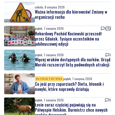
sobota, 8 sierpnia 2026
Ważna informacja dla kierowców! Zmiany w
organizacji ruchu
piątek, 7 sierpnia 2026
1
Rekordowy Pochód Kociewski przeszedł
przez Gdańsk. Tysiące uczestników na
jubileuszowej edycji
piątek, 7 sierpnia 2026
3
Więcej wraków dostępnych dla nurków. Urząd
Morski rozszerzył listę podwodnych atrakcji
piątek, 7 sierpnia 2026
MATERIAŁ PARTNERA
Co jeść przy zaparciach? Dieta, błonnik i
nawyki, które naprawdę działają
piątek, 7 sierpnia 2026
11
Łosie coraz częściej pojawiają się na
Półwyspie Helskim. Burmistrz chce nowych