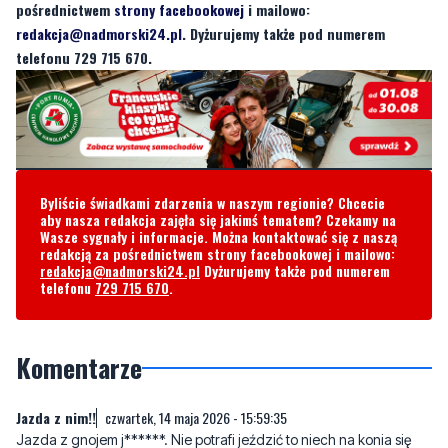
pośrednictwem
strony facebookowej
i mailowo:
redakcja@nadmorski24.pl
. Dyżurujemy także pod numerem
telefonu 729 715 670.
Byliście świadkami zdarzenia w naszym regionie? Chcecie
aby nasza redakcja zajęła się jakimś tematem? Czekamy na
Wasze sygnały i informacje. Można kontaktować się z naszą
redakcją za pośrednictwem strony facebookowej i mailowo:
redakcja@nadmorski24.pl
Dyżurujemy także pod numerem
telefonu
729 715 670
.
Komentarze
Jazda z nim!!
czwartek, 14 maja 2026 - 15:59:35
Jazda z gnojem j******. Nie potrafi jeździć to niech na konia się