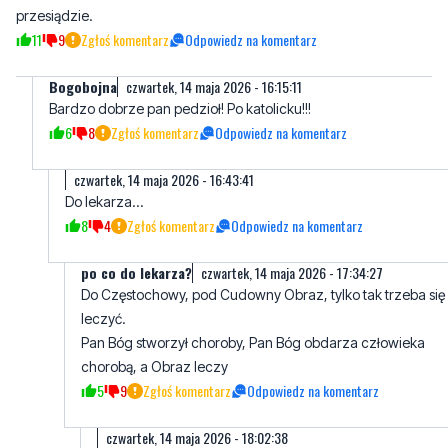
przesiądzie.
11
9
Zgłoś komentarz
Odpowiedz na komentarz
Bogobojna
czwartek, 14 maja 2026 - 16:15:11
Bardzo dobrze pan pedzioł! Po katolicku!!!
6
8
Zgłoś komentarz
Odpowiedz na komentarz
czwartek, 14 maja 2026 - 16:43:41
Do lekarza...
8
4
Zgłoś komentarz
Odpowiedz na komentarz
po co do lekarza?
czwartek, 14 maja 2026 - 17:34:27
Do Częstochowy, pod Cudowny Obraz, tylko tak trzeba się
leczyć.
Pan Bóg stworzył choroby, Pan Bóg obdarza człowieka
chorobą, a Obraz leczy
5
9
Zgłoś komentarz
Odpowiedz na komentarz
czwartek, 14 maja 2026 - 18:02:38