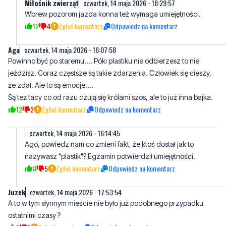
Miłośnik zwierząt
czwartek, 14 maja 2026 - 18:29:57
Wbrew pozorom jazda konna też wymaga umiejętności.
12
4
Zgłoś komentarz
Odpowiedz na komentarz
Aga
czwartek, 14 maja 2026 - 16:07:58
Powinno być po staremu.... Póki plastiku nie odbierzesz to nie
jeździsz. Coraz częstsze są takie zdarzenia. Człowiek się cieszy,
że zdał. Ale to są emocje....
Są też tacy co od razu czują się królami szos, ale to już inna bajka.
12
2
Zgłoś komentarz
Odpowiedz na komentarz
czwartek, 14 maja 2026 - 16:14:45
Ago, powiedz nam co zmieni fakt, że ktoś dostał jak to
nazywasz "plastik"? Egzamin potwierdził umiejętności.
8
5
Zgłoś komentarz
Odpowiedz na komentarz
Juzek
czwartek, 14 maja 2026 - 17:53:54
A to w tym słynnym mieście nie było już podobnego przypadku
ostatnimi czasy ?