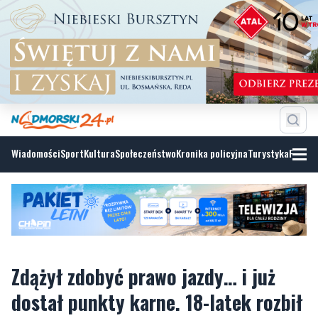
Wiadomości
Sport
Kultura
Społeczeństwo
Kronika policyjna
Turystyka
Fotoga
Zdążył zdobyć prawo jazdy… i już
dostał punkty karne. 18-latek rozbił