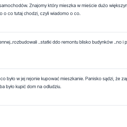
rka" samochodów. Znajomy który mieszka w mieście dużo większ
o o co tutaj chodzi, czyli wiadomo o co.
nej..rozbudowali ..statki ddo remontu blisko budynków ..no i p
o co było w jej rejonie kupować mieszkanie. Panisko sądzi, że z
ba było kupić dom na odludziu.