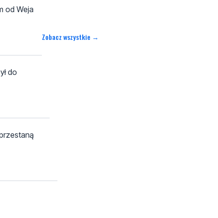
ym od Weja
Zobacz wszystkie →
ył do
aprzestaną