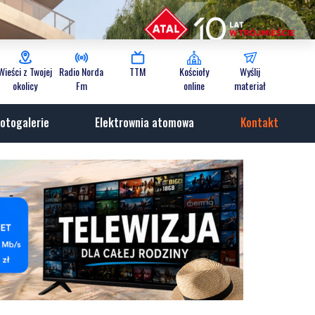
Wieści z Twojej
Radio Norda
TTM
Kościoły
Wyślij
okolicy
Fm
online
materiał
otogalerie
Elektrownia atomowa
Kontakt