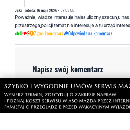
Jaki
sobota, 16 maja 2026 - 02:03:00
Poważnie, władze interesuje hałas uliczny,szacun,u nas 
przestrzega,policji temat nie interesuje a tu urząd inte
0
2
Zgłoś komentarz
Odpowiedz na komentarz
Napisz swój komentarz
Nie hejtuj, pisz kulturalnie i zgodne z prawem komen
"zgłoś nadużycie".
Imię / Podpis
O
Wiadomość