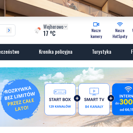
Wejherowo
Nasze
Nasze
o
17
C
kamery
HotSpoty
eczeństwo
Kronika policyjna
Turystyka
F