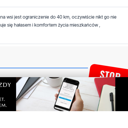
na wsi jest ograniczenie do 40 km, oczywiście nikt go nie
resuje się hałasem i komfortem życia mieszkańców ,
tarze! Jeśli widzisz niestosowny wpis - kliknij
dpowiedz