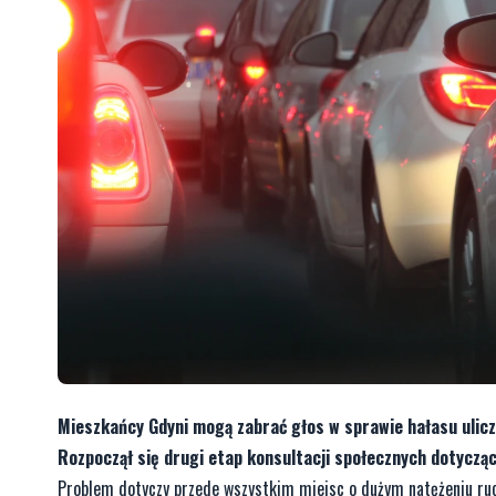
Mieszkańcy Gdyni mogą zabrać głos w sprawie hałasu ulicz
Rozpoczął się drugi etap konsultacji społecznych dotycząc
Problem dotyczy przede wszystkim miejsc o dużym natężeniu ruc