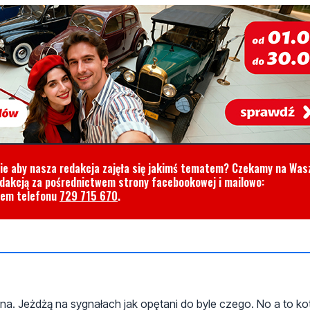
cie aby nasza redakcja zajęła się jakimś tematem? Czekamy na Was
edakcją za pośrednictwem strony facebookowej i mailowo:
rem telefonu
729 715 670
.
na. Jeżdżą na sygnałach jak opętani do byle czego. No a to ko