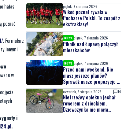
no hałas
piątek, 7 sierpnia 2026
Wikęd poznał rywala w
Pucharze Polski. To zespół z
cą poznać
ekstraklasy!
piątek, 7 sierpnia 2026
NOWE
l/
. Formularz
Piknik nad Łupawą połączył
dzy innymi
mieszkańców
piątek, 7 sierpnia 2026
NOWE
owo-
Przed nami weekend. Nie
zowane w
masz jeszcze planów?
Sprawdź nasze propozycje w
powiecie wejherowskim i
odjęcia
czwartek, 6 sierpnia 2026
14
puckim
Nietrzeźwy opiekun jechał
retnych
rowerem z dzieckiem.
Dziewczynka nie miała
kasku
sygnały i
24.pl
.