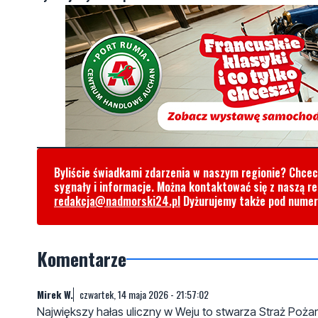
Byliście świadkami zdarzenia w naszym regionie? Chce
sygnały i informacje. Można kontaktować się z naszą r
redakcja@nadmorski24.pl
Dyżurujemy także pod nume
Komentarze
Mirek W.
czwartek, 14 maja 2026 - 21:57:02
Największy hałas uliczny w Weju to stwarza Straż Pożar