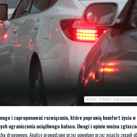
ŹRÓDŁO: PIXABAY.COM (ZDJĘCIE 
nego i zaproponować rozwiązania, które poprawią komfort życia w 
ych ograniczenia uciążliwego hałasu. Uwagi i opinie można zgłaszać
hu drogowego. Analizy prowadzone przez powołany przez miasto zespół o