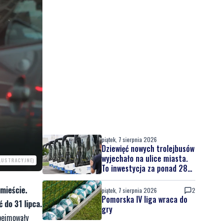
piątek, 7 sierpnia 2026
Dziewięć nowych trolejbusów
wyjechało na ulice miasta.
ILUSTRACYJNE)
To inwestycja za ponad 28
mln zł
mieście.
piątek, 7 sierpnia 2026
2
Pomorska IV liga wraca do
 do 31 lipca.
gry
bejmowały