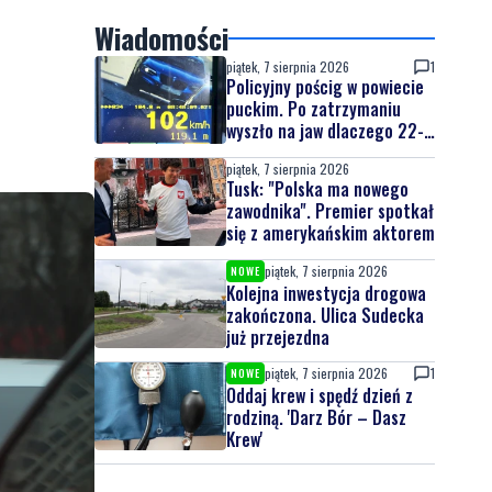
Wiadomości
piątek, 7 sierpnia 2026
1
Policyjny pościg w powiecie
puckim. Po zatrzymaniu
wyszło na jaw dlaczego 22-
latek uciekał
piątek, 7 sierpnia 2026
Tusk: "Polska ma nowego
zawodnika". Premier spotkał
się z amerykańskim aktorem
piątek, 7 sierpnia 2026
NOWE
Kolejna inwestycja drogowa
zakończona. Ulica Sudecka
już przejezdna
piątek, 7 sierpnia 2026
1
NOWE
Oddaj krew i spędź dzień z
rodziną. 'Darz Bór – Dasz
Krew'