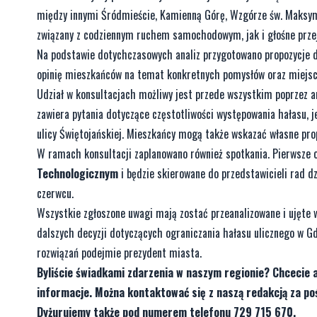
między innymi Śródmieście, Kamienną Górę, Wzgórze św. Maksymi
związany z codziennym ruchem samochodowym, jak i głośne prze
Na podstawie dotychczasowych analiz przygotowano propozycje dz
opinię mieszkańców na temat konkretnych pomysłów oraz miejsc,
Udział w konsultacjach możliwy jest przede wszystkim poprzez 
zawiera pytania dotyczące częstotliwości występowania hałasu, j
ulicy Świętojańskiej. Mieszkańcy mogą także wskazać własne prop
W ramach konsultacji zaplanowano również spotkania. Pierwsze 
Technologicznym
i będzie skierowane do przedstawicieli rad d
czerwcu.
Wszystkie zgłoszone uwagi mają zostać przeanalizowane i ujęte
dalszych decyzji dotyczących ograniczania hałasu ulicznego w G
rozwiązań podejmie prezydent miasta.
Byliście świadkami zdarzenia w naszym regionie? Chcecie 
informacje. Można kontaktować się z naszą redakcją za 
Dyżurujemy także pod numerem telefonu 729 715 670.