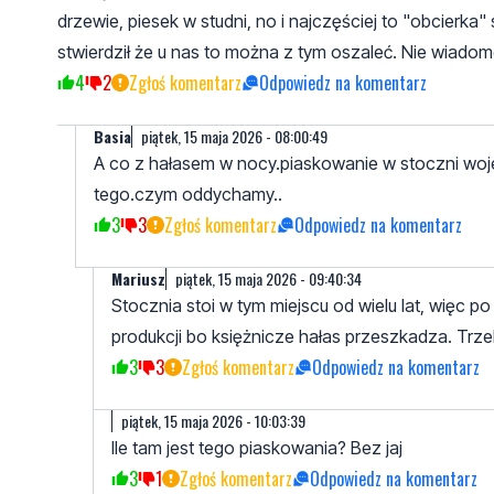
drzewie, piesek w studni, no i najczęściej to "obcie
stwierdził że u nas to można z tym oszaleć. Nie wiadom
4
2
Zgłoś komentarz
Odpowiedz na komentarz
Basia
piątek, 15 maja 2026 - 08:00:49
A co z hałasem w nocy.piaskowanie w stoczni wojen
tego.czym oddychamy..
3
3
Zgłoś komentarz
Odpowiedz na komentarz
Mariusz
piątek, 15 maja 2026 - 09:40:34
Stocznia stoi w tym miejscu od wielu lat, więc p
produkcji bo księżnicze hałas przeszkadza. Trze
3
3
Zgłoś komentarz
Odpowiedz na komentarz
piątek, 15 maja 2026 - 10:03:39
Ile tam jest tego piaskowania? Bez jaj
3
1
Zgłoś komentarz
Odpowiedz na komentarz