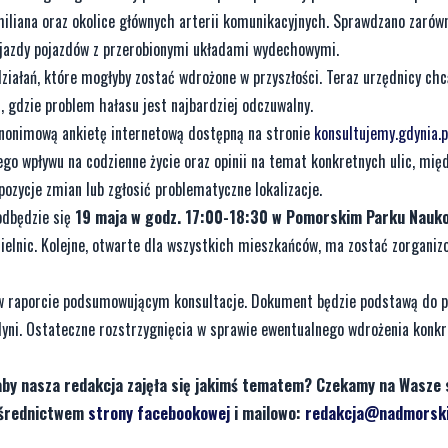
liana oraz okolice głównych arterii komunikacyjnych. Sprawdzano zarów
jazdy pojazdów z przerobionymi układami wydechowymi.
iałań, które mogłyby zostać wdrożone w przyszłości. Teraz urzędnicy ch
 gdzie problem hałasu jest najbardziej odczuwalny.
anonimową ankietę internetową dostępną na stronie
konsultujemy.gdynia.p
ego wpływu na codzienne życie oraz opinii na temat konkretnych ulic, mię
ozycje zmian lub zgłosić problematyczne lokalizacje.
odbędzie się
19 maja w godz. 17:00-18:30 w Pomorskim Parku Nauk
zielnic. Kolejne, otwarte dla wszystkich mieszkańców, ma zostać zorgani
 w raporcie podsumowującym konsultacje. Dokument będzie podstawą do p
dyni. Ostateczne rozstrzygnięcia w sprawie ewentualnego wdrożenia konk
aby nasza redakcja zajęła się jakimś tematem? Czekamy na Wasze 
pośrednictwem
strony facebookowej
i mailowo:
redakcja@nadmorski