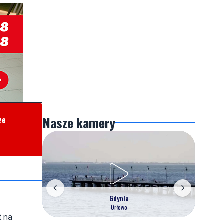
Nasze kamery
ze
Gdynia
Orłowo
t na