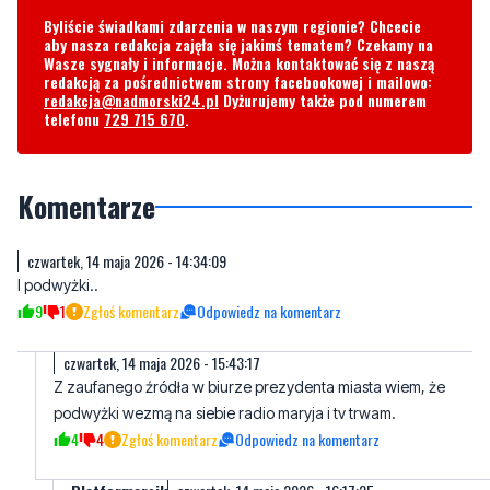
Byliście świadkami zdarzenia w naszym regionie? Chcecie
aby nasza redakcja zajęła się jakimś tematem? Czekamy na
Wasze sygnały i informacje. Można kontaktować się z naszą
redakcją za pośrednictwem strony facebookowej i mailowo:
redakcja@nadmorski24.pl
Dyżurujemy także pod numerem
telefonu
729 715 670
.
Komentarze
czwartek, 14 maja 2026 - 14:34:09
I podwyżki..
9
1
Zgłoś komentarz
Odpowiedz na komentarz
czwartek, 14 maja 2026 - 15:43:17
Z zaufanego źródła w biurze prezydenta miasta wiem, że
podwyżki wezmą na siebie radio maryja i tv trwam.
4
4
Zgłoś komentarz
Odpowiedz na komentarz