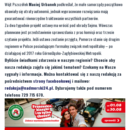
Wójt Pszczółek
Maciej Urbanek
podkreślał, że małe samorządy początkowo
obawiały się utraty autonomii, jednak wypracowane rozwiązania mają
gwarantować równorzędne traktowanie wszystkich partnerów.
Za dwa tygodnie projekt ustawy ma wrócić pod obrady Sejmu. Wówczas
planowane jest przedstawienie sprawozdania z prac komisji oraz trzecie
czytanie projektu. Jeśli ustawa zostanie przyjęta, Pomorze stanie się drugim
regionem w Polsce posiadającym formalny związek metropolitalny – po
działającej od 2017 roku Górnośląsko-Zagłębiowskiej Metropolii.
Byliście świadkami zdarzenia w naszym regionie? Chcecie aby
nasza redakcja zajęła się jakimś tematem? Czekamy na Wasze
sygnały i informacje. Można kontaktować się z naszą redakcją za
pośrednictwem
strony facebookowej
i mailowo:
redakcja@nadmorski24.pl
. Dyżurujemy także pod numerem
telefonu 729 715 670.