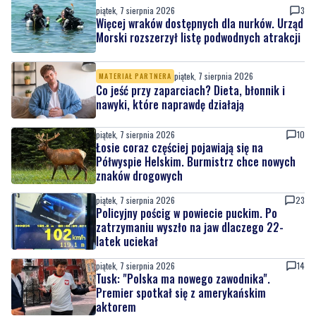
piątek, 7 sierpnia 2026
3
Więcej wraków dostępnych dla nurków. Urząd
Morski rozszerzył listę podwodnych atrakcji
piątek, 7 sierpnia 2026
MATERIAŁ PARTNERA
Co jeść przy zaparciach? Dieta, błonnik i
nawyki, które naprawdę działają
piątek, 7 sierpnia 2026
10
Łosie coraz częściej pojawiają się na
Półwyspie Helskim. Burmistrz chce nowych
znaków drogowych
piątek, 7 sierpnia 2026
23
Policyjny pościg w powiecie puckim. Po
zatrzymaniu wyszło na jaw dlaczego 22-
latek uciekał
piątek, 7 sierpnia 2026
14
Tusk: "Polska ma nowego zawodnika".
Premier spotkał się z amerykańskim
aktorem