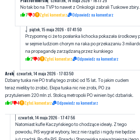
Platformersik
czwartek, 14 maja 2026 - 16:17:25
No tak bo na TVP to nawet z Onkologii zabrali Tuskowe zbiry.
7
3
Zgłoś komentarz
Odpowiedz na komentarz
,
piątek, 15 maja 2026 - 07:41:50
Przypomnę ci że to posłanka lichocka pokazała środkowy 
w sejmie ludziom chorym na raka po przekazaniu 3 miliar
na propagandę zarządzaną przez kurskiego
2
0
Zgłoś komentarz
Odpowiedz na komentarz
Arek
czwartek, 14 maja 2026 - 17:03:50
Dzbany tuska nie PO trafią tego zrobić od 15 lat. To jakim cudem
teraz mieliby to zrobić. Ekipa tuska nic nie zrobi, PO za
przytuleniem 220 mln zl. Stolicą metropolii PO winien być dzbańsk.
6
4
Zgłoś komentarz
Odpowiedz na komentarz
czwartek, 14 maja 2026 - 17:47:56
Natomiast kufle Kaczyńskiego to chodzące ideały. Z tego
powodu, PiS wygrał wybory, lecz nie rządzi i nigdy nie będzie
już rządził. Bo dla PiS, Posady i Stanowiska najważniejsze i tego