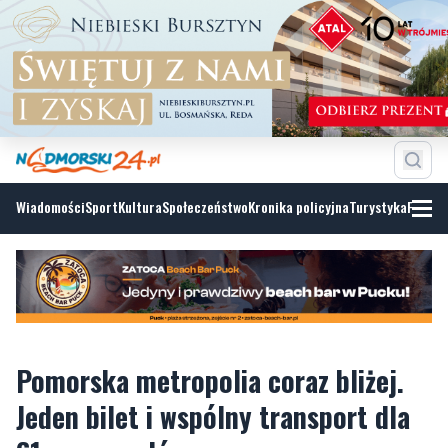
Wiadomości
Sport
Kultura
Społeczeństwo
Kronika policyjna
Turystyka
Fotoga
Pomorska metropolia coraz bliżej.
Jeden bilet i wspólny transport dla