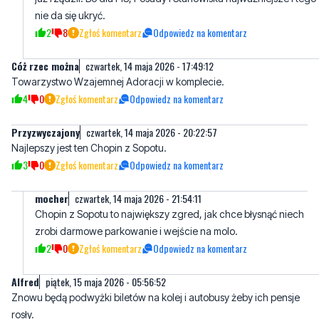
nie da się ukryć.
2
8
Zgłoś komentarz
Odpowiedz na komentarz
Cóż rzec można
czwartek, 14 maja 2026 - 17:49:12
Towarzystwo Wzajemnej Adoracji w komplecie.
4
0
Zgłoś komentarz
Odpowiedz na komentarz
Przyzwyczajony
czwartek, 14 maja 2026 - 20:22:57
Najlepszy jest ten Chopin z Sopotu.
3
0
Zgłoś komentarz
Odpowiedz na komentarz
mocher
czwartek, 14 maja 2026 - 21:54:11
Chopin z Sopotu to największy zgred, jak chce błysnąć niech
zrobi darmowe parkowanie i wejście na molo.
2
0
Zgłoś komentarz
Odpowiedz na komentarz
Alfred
piątek, 15 maja 2026 - 05:56:52
Znowu będą podwyżki biletów na kolej i autobusy żeby ich pensje
rosły.