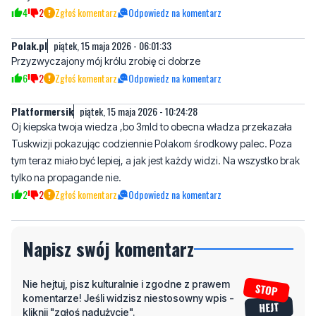
4
2
Zgłoś komentarz
Odpowiedz na komentarz
Polak.pl
piątek, 15 maja 2026 - 06:01:33
Przyzwyczajony mój królu zrobię ci dobrze
6
2
Zgłoś komentarz
Odpowiedz na komentarz
Platformersik
piątek, 15 maja 2026 - 10:24:28
Oj kiepska twoja wiedza ,bo 3mld to obecna władza przekazała
Tuskwizji pokazując codziennie Polakom środkowy palec. Poza
tym teraz miało być lepiej, a jak jest każdy widzi. Na wszystko brak
tylko na propagande nie.
2
2
Zgłoś komentarz
Odpowiedz na komentarz
Napisz swój komentarz
Nie hejtuj, pisz kulturalnie i zgodne z prawem
komentarze! Jeśli widzisz niestosowny wpis -
kliknij "zgłoś nadużycie".