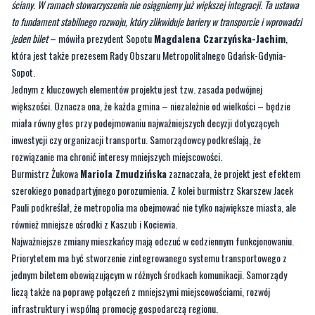
ściany. W ramach stowarzyszenia nie osiągniemy już większej integracji. Ta ustawa
to fundament stabilnego rozwoju, który zlikwiduje bariery w transporcie i wprowadzi
jeden bilet
– mówiła prezydent Sopotu
Magdalena Czarzyńska-Jachim
,
która jest także prezesem Rady Obszaru Metropolitalnego Gdańsk-Gdynia-
Sopot.
Jednym z kluczowych elementów projektu jest tzw. zasada podwójnej
większości. Oznacza ona, że każda gmina – niezależnie od wielkości – będzie
miała równy głos przy podejmowaniu najważniejszych decyzji dotyczących
inwestycji czy organizacji transportu. Samorządowcy podkreślają, że
rozwiązanie ma chronić interesy mniejszych miejscowości.
Burmistrz Żukowa
Mariola Zmudzińska
zaznaczała, że projekt jest efektem
szerokiego ponadpartyjnego porozumienia. Z kolei burmistrz Skarszew Jacek
Pauli podkreślał, że metropolia ma obejmować nie tylko największe miasta, ale
również mniejsze ośrodki z Kaszub i Kociewia.
Najważniejsze zmiany mieszkańcy mają odczuć w codziennym funkcjonowaniu.
Priorytetem ma być stworzenie zintegrowanego systemu transportowego z
jednym biletem obowiązującym w różnych środkach komunikacji. Samorządy
liczą także na poprawę połączeń z mniejszymi miejscowościami, rozwój
infrastruktury i wspólną promocję gospodarczą regionu.