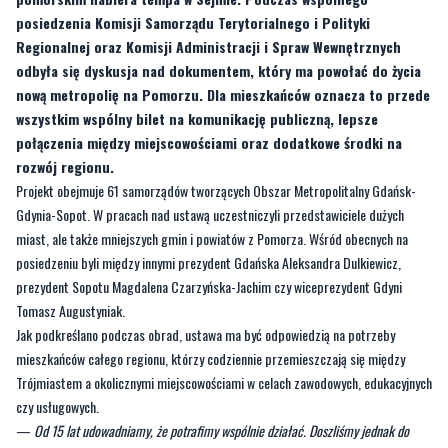
posiedzenia Komisji Samorządu Terytorialnego i Polityki
Regionalnej oraz Komisji Administracji i Spraw Wewnętrznych
odbyła się dyskusja nad dokumentem, który ma powołać do życia
nową metropolię na Pomorzu. Dla mieszkańców oznacza to przede
wszystkim wspólny bilet na komunikację publiczną, lepsze
połączenia między miejscowościami oraz dodatkowe środki na
rozwój regionu.
Projekt obejmuje 61 samorządów tworzących Obszar Metropolitalny Gdańsk-
Gdynia-Sopot. W pracach nad ustawą uczestniczyli przedstawiciele dużych
miast, ale także mniejszych gmin i powiatów z Pomorza. Wśród obecnych na
posiedzeniu byli między innymi prezydent Gdańska Aleksandra Dulkiewicz,
prezydent Sopotu Magdalena Czarzyńska-Jachim czy wiceprezydent Gdyni
Tomasz Augustyniak.
Jak podkreślano podczas obrad, ustawa ma być odpowiedzią na potrzeby
mieszkańców całego regionu, którzy codziennie przemieszczają się między
Trójmiastem a okolicznymi miejscowościami w celach zawodowych, edukacyjnych
czy usługowych.
—
Od 15 lat udowadniamy, że potrafimy wspólnie działać. Doszliśmy jednak do