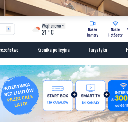
Wejherowo
Nasze
Nasze
o
21
C
kamery
HotSpoty
eczeństwo
Kronika policyjna
Turystyka
F