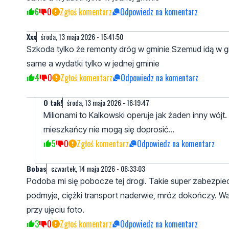
6
0
Zgłoś komentarz
Odpowiedz na komentarz
Xxx
środa, 13 maja 2026 - 15:41:50
Szkoda tylko że remonty dróg w gminie Szemud idą w gru
same a wydatki tylko w jednej gminie
4
0
Zgłoś komentarz
Odpowiedz na komentarz
O tak!
środa, 13 maja 2026 - 16:19:47
Milionami to Kalkowski operuje jak żaden inny wójt.
mieszkańcy nie mogą się doprosić...
5
0
Zgłoś komentarz
Odpowiedz na komentarz
Bobas
czwartek, 14 maja 2026 - 06:33:03
Podoba mi się pobocze tej drogi. Takie super zabezpie
podmyje, ciężki transport naderwie, mróz dokończy. Waż
przy ujęciu foto.
3
0
Zgłoś komentarz
Odpowiedz na komentarz