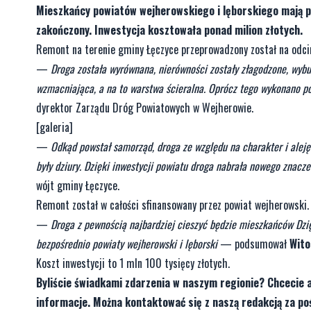
Mieszkańcy powiatów wejherowskiego i lęborskiego mają p
zakończony. Inwestycja kosztowała ponad milion złotych.
Remont na terenie gminy Łęczyce przeprowadzony został na odcin
—
Droga została wyrównana, nierówności zostały złagodzone, wyb
wzmacniająca, a na to warstwa ścieralna. Oprócz tego wykonano po
dyrektor Zarządu Dróg Powiatowych w Wejherowie.
[galeria]
—
Odkąd powstał samorząd, droga ze względu na charakter i alej
były dziury. Dzięki inwestycji powiatu droga nabrała nowego znac
wójt gminy Łęczyce.
Remont został w całości sfinansowany przez powiat wejherowski.
—
Droga z pewnością najbardziej cieszyć będzie mieszkańców Dzię
bezpośrednio powiaty wejherowski i lęborski
— podsumował
Wito
Koszt inwestycji to 1 mln 100 tysięcy złotych.
Byliście świadkami zdarzenia w naszym regionie? Chcecie 
informacje. Można kontaktować się z naszą redakcją za 