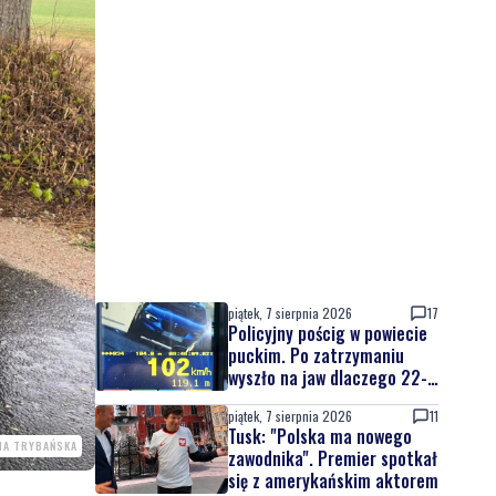
piątek, 7 sierpnia 2026
17
Policyjny pościg w powiecie
puckim. Po zatrzymaniu
wyszło na jaw dlaczego 22-
latek uciekał
piątek, 7 sierpnia 2026
11
Tusk: "Polska ma nowego
INA TRYBAŃSKA
zawodnika". Premier spotkał
się z amerykańskim aktorem