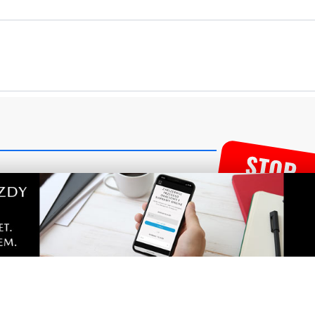
tarze! Jeśli widzisz niestosowny wpis - kliknij
dpowiedz