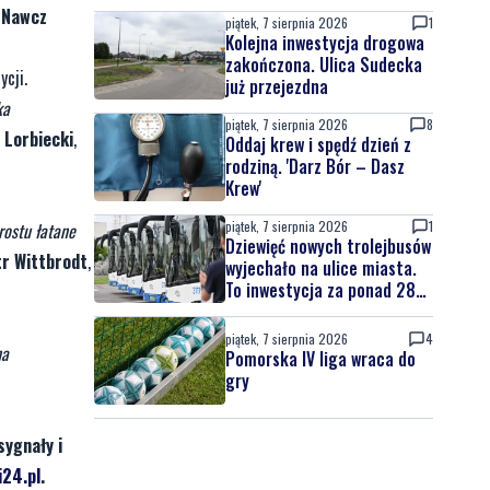
c-Nawcz
piątek, 7 sierpnia 2026
1
Kolejna inwestycja drogowa
zakończona. Ulica Sudecka
cji.
już przejezdna
ka
piątek, 7 sierpnia 2026
8
 Lorbiecki
,
Oddaj krew i spędź dzień z
rodziną. 'Darz Bór – Dasz
Krew'
piątek, 7 sierpnia 2026
1
rostu łatane
Dziewięć nowych trolejbusów
tr Wittbrodt
,
wyjechało na ulice miasta.
To inwestycja za ponad 28
mln zł
piątek, 7 sierpnia 2026
4
na
Pomorska IV liga wraca do
gry
sygnały i
24.pl
.