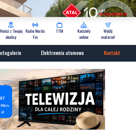
Wieści z Twojej
Radio Norda
TTM
Kościoły
Wyślij
okolicy
Fm
online
materiał
otogalerie
Elektrownia atomowa
Kontakt