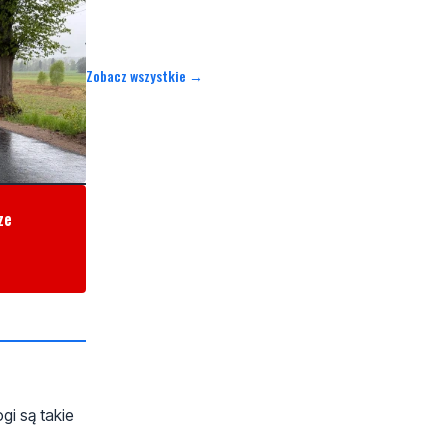
Zobacz wszystkie →
ze
gi są takie