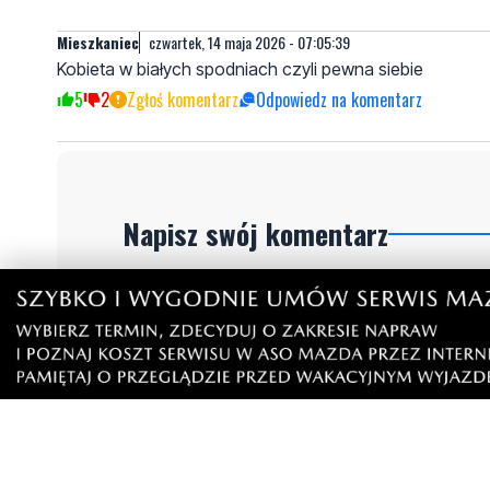
Mieszkaniec
czwartek, 14 maja 2026 - 07:05:39
Kobieta w białych spodniach czyli pewna siebie
5
2
Zgłoś komentarz
Odpowiedz na komentarz
Napisz swój komentarz
Nie hejtuj, pisz kulturalnie i zgodne z prawem komen
"zgłoś nadużycie".
Imię / Podpis
O
Wiadomość