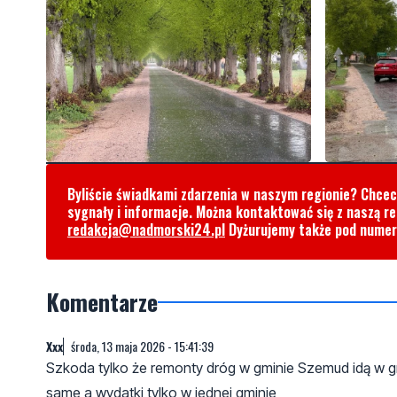
Byliście świadkami zdarzenia w naszym regionie? Chce
sygnały i informacje. Można kontaktować się z naszą r
redakcja@nadmorski24.pl
Dyżurujemy także pod nume
Komentarze
Xxx
środa, 13 maja 2026 - 15:41:39
Szkoda tylko że remonty dróg w gminie Szemud idą w gru
same a wydatki tylko w jednej gminie