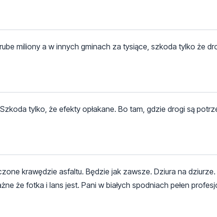
be miliony a w innych gminach za tysiące, szkoda tylko że dro
 Szkoda tylko, że efekty opłakane. Bo tam, gdzie drogi są potrz
czone krawędzie asfaltu. Będzie jak zawsze. Dziura na dziurze
ne że fotka i lans jest. Pani w białych spodniach pełen profes