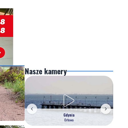
Nasze kamery
Gdynia
Orłowo