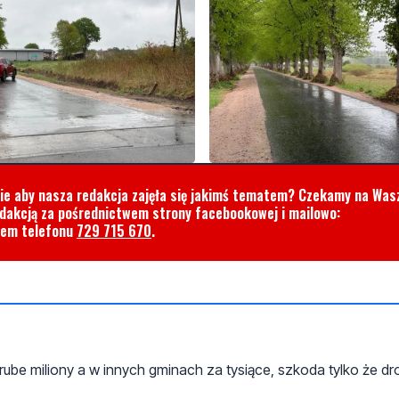
cie aby nasza redakcja zajęła się jakimś tematem? Czekamy na Was
edakcją za pośrednictwem strony facebookowej i mailowo:
rem telefonu
729 715 670
.
be miliony a w innych gminach za tysiące, szkoda tylko że dro