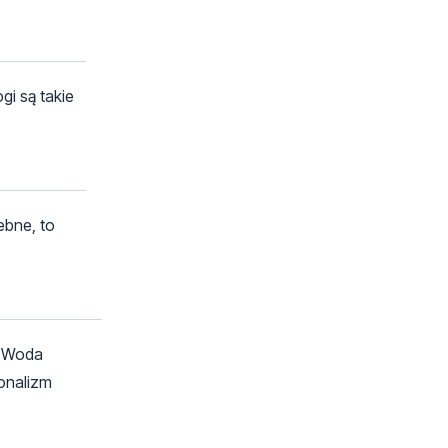
gi są takie
ebne, to
. Woda
jonalizm