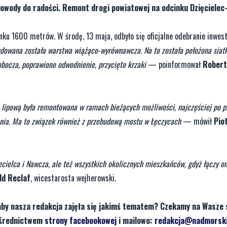
owody do radości. Remont drogi powiatowej na odcinku Dzięciele
ku 1600 metrów. W środę, 13 maja, odbyło się oficjalne odebranie inwesty
udowana została warstwa wiążąco-wyrównawcza. Na to została położona siat
bocza, poprawiono odwodnienie, przycięto krzaki
— poinformował
Robert
ę lipową była remontowana w ramach bieżących możliwości, najczęściej po p
zenia. Ma to związek również z przebudową mostu w Łęczycach
— mówił
Pio
cielca i Nawcza, ale też wszystkich okolicznych mieszkańców, gdyż łączy o
ld Reclaf
, wicestarosta wejherowski.
aby nasza redakcja zajęła się jakimś tematem? Czekamy na Wasze 
pośrednictwem
strony facebookowej
i mailowo:
redakcja@nadmorski