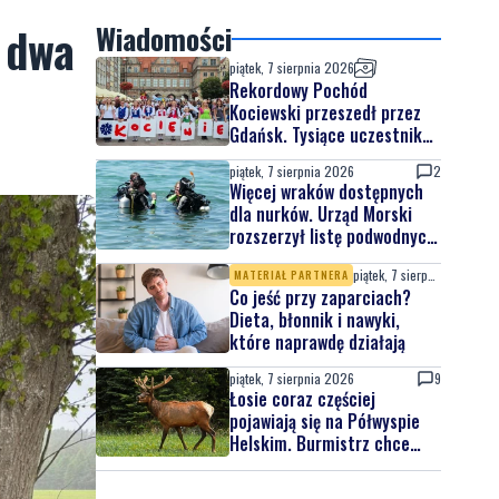
 dwa
Wiadomości
piątek, 7 sierpnia 2026
Rekordowy Pochód
Kociewski przeszedł przez
Gdańsk. Tysiące uczestników
na jubileuszowej edycji
piątek, 7 sierpnia 2026
2
Więcej wraków dostępnych
dla nurków. Urząd Morski
rozszerzył listę podwodnych
atrakcji
piątek, 7 sierpnia 2026
MATERIAŁ PARTNERA
Co jeść przy zaparciach?
Dieta, błonnik i nawyki,
które naprawdę działają
piątek, 7 sierpnia 2026
9
Łosie coraz częściej
pojawiają się na Półwyspie
Helskim. Burmistrz chce
nowych znaków drogowych