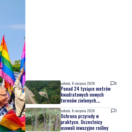
sobota, 8 sierpnia 2026
8
Ponad 24 tysiące metrów
kwadratowych nowych
terenów zielonych.
Powstanie nowa przestrzeń
sobota, 8 sierpnia 2026
1
do wypoczynku
Ochrona przyrody w
praktyce. Uczestnicy
usuwali inwazyjne rośliny