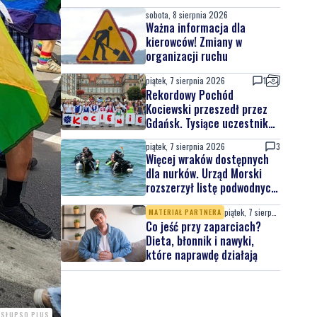
sobota, 8 sierpnia 2026
Ważna informacja dla
kierowców! Zmiany w
organizacji ruchu
piątek, 7 sierpnia 2026
1
Rekordowy Pochód
Kociewski przeszedł przez
Gdańsk. Tysiące uczestników
na jubileuszowej edycji
piątek, 7 sierpnia 2026
3
Więcej wraków dostępnych
dla nurków. Urząd Morski
rozszerzył listę podwodnych
atrakcji
piątek, 7 sierpnia 2026
MATERIAŁ PARTNERA
Co jeść przy zaparciach?
Dieta, błonnik i nawyki,
które naprawdę działają
 SŁUPSQ PLUS