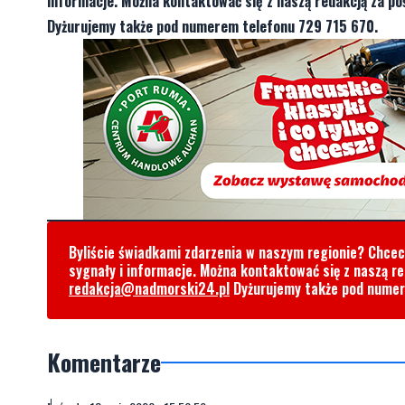
informacje. Można kontaktować się z naszą redakcją za 
Dyżurujemy także pod numerem telefonu 729 715 670.
Byliście świadkami zdarzenia w naszym regionie? Chce
sygnały i informacje. Można kontaktować się z naszą r
redakcja@nadmorski24.pl
Dyżurujemy także pod nume
Komentarze