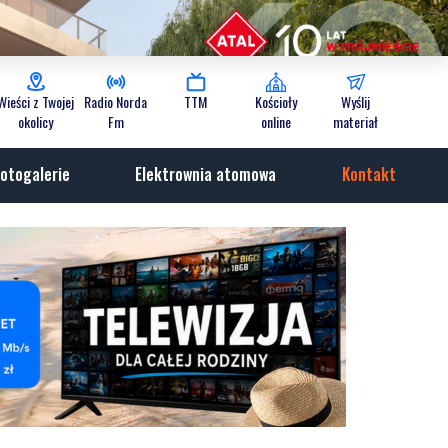
Wieści z Twojej
Radio Norda
TTM
Kościoły
Wyślij
okolicy
Fm
online
materiał
otogalerie
Elektrownia atomowa
Kontakt