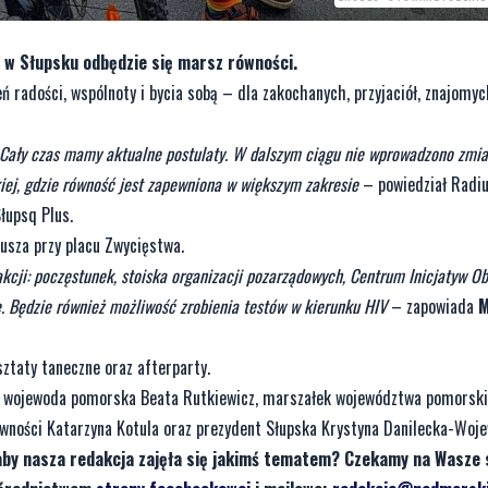
y w Słupsku odbędzie się marsz równości.
 radości, wspólnoty i bycia sobą – dla zakochanych, przyjaciół, znajomych
ą. Cały czas mamy aktualne postulaty. W dalszym ciągu nie wprowadzono zmi
kiej, gdzie równość jest zapewniona w większym zakresie
– powiedział Radiu
łupsq Plus.
usza przy placu Zwycięstwa.
cji: poczęstunek, stoiska organizacji pozarządowych, Centrum Inicjatyw Ob
e. Będzie również możliwość zrobienia testów w kierunku HIV
– zapowiada
M
sztaty taneczne oraz afterparty.
n. wojewoda pomorska Beata Rutkiewicz, marszałek województwa pomorsk
ówności Katarzyna Kotula oraz prezydent Słupska Krystyna Danilecka-Woj
aby nasza redakcja zajęła się jakimś tematem? Czekamy na Wasze 