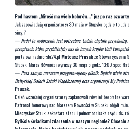
Pod hasłem „Miłość ma wiele kolorów...” już po raz czwart
Jak zapowiadają organizatorzy 30 maja w Słupsku będzie to „dzień
singli”.
—
Nadal to wydarzenie jest potrzebne. Ludzie chętnie przychodz
przepisach, które przybliżałyby nas do innych krajów Unii Europejs
portalowi nadmorski24.pl
Mateusz Prusak
ze Stowarzyszenia S
Słupski Marsz Równości wyruszy 30 maja o godz. 13:00 spod Rat
—
Poza samym marszem przygotowujemy piknik. Będzie wiele atrak
Bałtyckiej Galerii Sztuki Współczesnej oraz organizacji My Rodzic
Prusak
.
Dzień wcześniej organizatorzy zaplanowali również bezpłatne war
Patronat honorowy nad Marszem Równości w Słupsku objęli m.i
Mieczysław Struk, sekretarz stanu i pełnomocniczka rządu ds. r
Byliście świadkami zdarzenia w naszym regionie? Chcecie 