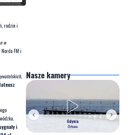
, rodzin i
an w
 Norda FM i
Nasze kamery
ywatelskich,
ateusz
iego
ewódzka.
Gdynia
sygnały i
Orłowo