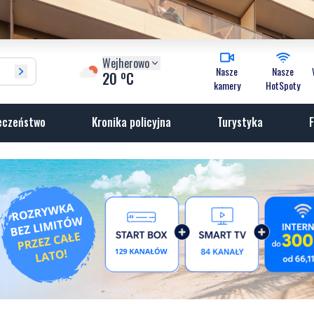
Wejherowo
Nasze
Nasze
o
20
C
kamery
HotSpoty
eczeństwo
Kronika policyjna
Turystyka
F