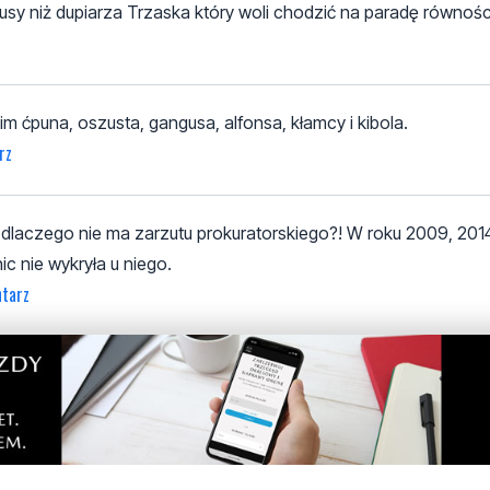
snusy niż dupiarza Trzaska który woli chodzić na paradę równośc
nim ćpuna, oszusta, gangusa, alfonsa, kłamcy i kibola.
rz
o dlaczego nie ma zarzutu prokuratorskiego?! W roku 2009, 2014
c nie wykryła u niego.
tarz
brudnego palucha. Nie przejmuj się moja opinią nad swoim bi
entarz