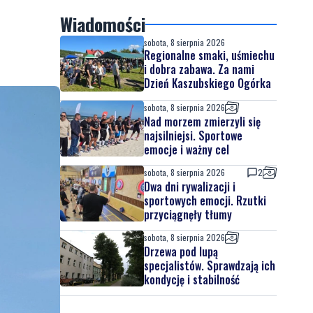
Wiadomości
sobota, 8 sierpnia 2026
Regionalne smaki, uśmiechu
i dobra zabawa. Za nami
Dzień Kaszubskiego Ogórka
sobota, 8 sierpnia 2026
Nad morzem zmierzyli się
najsilniejsi. Sportowe
emocje i ważny cel
sobota, 8 sierpnia 2026
2
Dwa dni rywalizacji i
sportowych emocji. Rzutki
przyciągnęły tłumy
sobota, 8 sierpnia 2026
Drzewa pod lupą
specjalistów. Sprawdzają ich
kondycję i stabilność