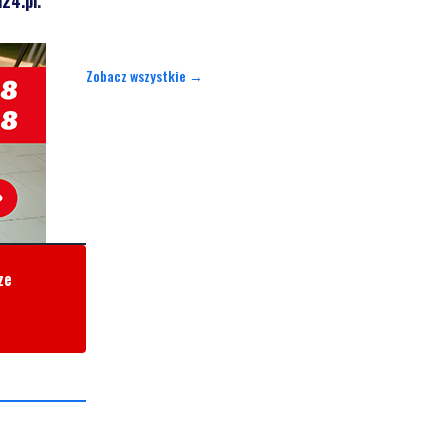
24.pl
.
Zobacz wszystkie →
ze