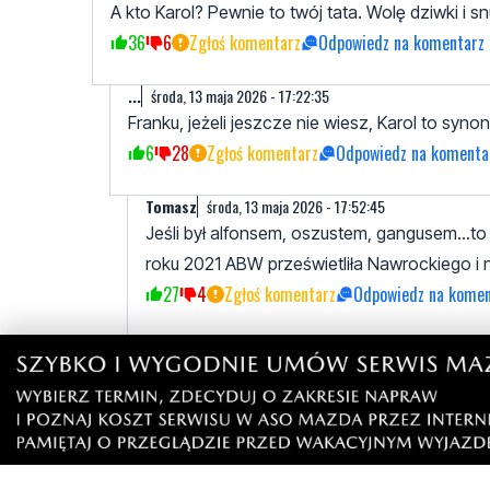
A kto Karol? Pewnie to twój tata. Wolę dziwki i 
36
6
Zgłoś komentarz
Odpowiedz na komentarz
...
środa, 13 maja 2026 - 17:22:35
Franku, jeżeli jeszcze nie wiesz, Karol to syno
6
28
Zgłoś komentarz
Odpowiedz na komenta
Tomasz
środa, 13 maja 2026 - 17:52:45
Jeśli był alfonsem, oszustem, gangusem...t
roku 2021 ABW prześwietliła Nawrockiego i ni
27
4
Zgłoś komentarz
Odpowiedz na komen
...
środa, 13 maja 2026 - 18:04:53
Franku, wyssałem to wszystko ze swojego 
idolem.
1
12
Zgłoś komentarz
Odpowiedz na kom
Michał
środa, 13 maja 2026 - 18:51:22