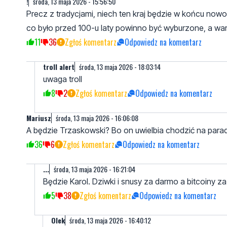
!
środa, 13 maja 2026 - 15:56:50
Precz z tradycjami, niech ten kraj będzie w końcu nowo
co było przed 100-u laty powinno być wyburzone, a war
11
36
Zgłoś komentarz
Odpowiedz na komentarz
troll alert
środa, 13 maja 2026 - 18:03:14
uwaga troll
8
2
Zgłoś komentarz
Odpowiedz na komentarz
Mariusz
środa, 13 maja 2026 - 16:06:08
A będzie Trzaskowski? Bo on uwielbia chodzić na parad
36
6
Zgłoś komentarz
Odpowiedz na komentarz
...
środa, 13 maja 2026 - 16:21:04
Będzie Karol. Dziwki i snusy za darmo a bitcoiny z
5
38
Zgłoś komentarz
Odpowiedz na komentarz
Olek
środa, 13 maja 2026 - 16:40:12