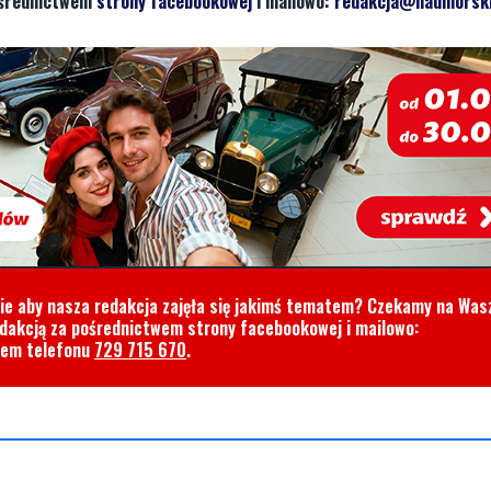
pośrednictwem
strony facebookowej
i mailowo:
redakcja@nadmorski
cie aby nasza redakcja zajęła się jakimś tematem? Czekamy na Was
edakcją za pośrednictwem strony facebookowej i mailowo:
rem telefonu
729 715 670
.