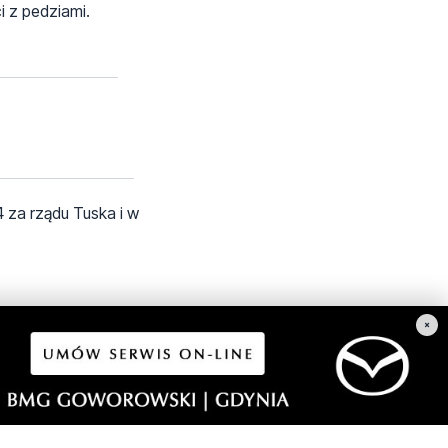
i z pedziami.
 za rządu Tuska i w
×
ałoruskim kacapskim