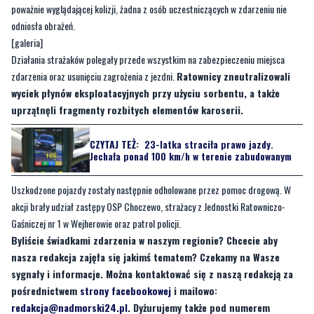
natychmiast zadysponowano zastęp GCBA 5/32 JOT I z OSP Choczewo.
Po przybyciu strażacy zastali dwa rozbite pojazdy znajdujące się na
skrzyżowaniu. Jak się okazało, autami podróżowali wyłącznie kierowcy. Mimo
poważnie wyglądającej kolizji, żadna z osób uczestniczących w zdarzeniu nie
odniosła obrażeń.
[galeria]
Działania strażaków polegały przede wszystkim na zabezpieczeniu miejsca
zdarzenia oraz usunięciu zagrożenia z jezdni.
Ratownicy zneutralizowali
wyciek płynów eksploatacyjnych przy użyciu sorbentu, a także
uprzątnęli fragmenty rozbitych elementów karoserii.
CZYTAJ TEŻ:
23-latka straciła prawo jazdy.
Jechała ponad 100 km/h w terenie zabudowanym
Uszkodzone pojazdy zostały następnie odholowane przez pomoc drogową. W
akcji brały udział zastępy OSP Choczewo, strażacy z Jednostki Ratowniczo-
Gaśniczej nr 1 w Wejherowie oraz patrol policji.
Byliście świadkami zdarzenia w naszym regionie? Chcecie aby
nasza redakcja zajęła się jakimś tematem? Czekamy na Wasze