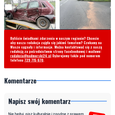
Byliście świadkami zdarzenia w naszym regionie? Chcecie
aby nasza redakcja zajęła się jakimś tematem? Czekamy na
Wasze sygnały i informacje. Można kontaktować się z naszą
redakcją za pośrednictwem strony facebookowej i mailowo:
redakcja@nadmorski24.pl
Dyżurujemy także pod numerem
telefonu
729 715 670
.
Komentarze