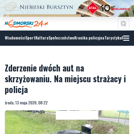
Wiadomości
Sport
Kultura
Społeczeństwo
Kronika policyjna
Turystyka
Fotoga
Zderzenie dwóch aut na
skrzyżowaniu. Na miejscu strażacy i
policja
środa, 13 maja 2026, 08:22