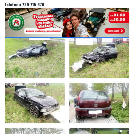
sygnały i informacje. Można kontaktować się z naszą redakcją za
pośrednictwem
strony facebookowej
i mailowo:
redakcja@nadmorski24.pl
. Dyżurujemy także pod numerem
telefonu 729 715 670.