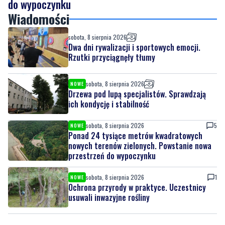
Ponad 24 tysiące metrów kwadratowych nowych
terenów zielonych. Powstanie nowa przestrzeń
do wypoczynku
Wiadomości
sobota, 8 sierpnia 2026
Dwa dni rywalizacji i sportowych emocji.
Rzutki przyciągnęły tłumy
sobota, 8 sierpnia 2026
NOWE
Drzewa pod lupą specjalistów. Sprawdzają
ich kondycję i stabilność
sobota, 8 sierpnia 2026
5
NOWE
Ponad 24 tysiące metrów kwadratowych
nowych terenów zielonych. Powstanie nowa
przestrzeń do wypoczynku
sobota, 8 sierpnia 2026
1
NOWE
Ochrona przyrody w praktyce. Uczestnicy