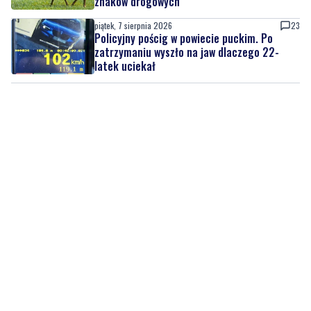
piątek, 7 sierpnia 2026
11
Łosie coraz częściej pojawiają się na
Półwyspie Helskim. Burmistrz chce nowych
znaków drogowych
piątek, 7 sierpnia 2026
23
Policyjny pościg w powiecie puckim. Po
zatrzymaniu wyszło na jaw dlaczego 22-
latek uciekał