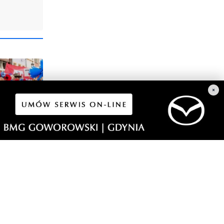
×
1
a i
dzi