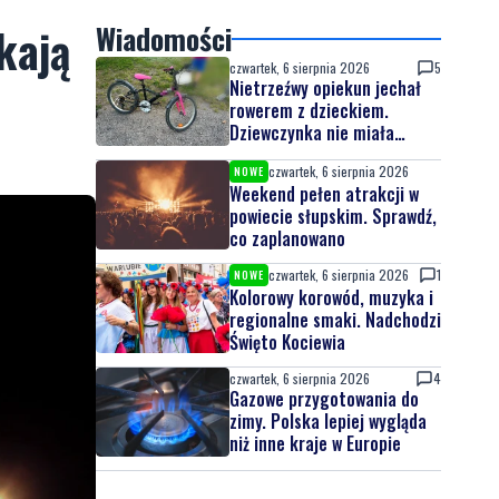
kają
Wiadomości
czwartek, 6 sierpnia 2026
5
Nietrzeźwy opiekun jechał
rowerem z dzieckiem.
Dziewczynka nie miała
kasku
czwartek, 6 sierpnia 2026
NOWE
Weekend pełen atrakcji w
powiecie słupskim. Sprawdź,
co zaplanowano
czwartek, 6 sierpnia 2026
1
NOWE
Kolorowy korowód, muzyka i
regionalne smaki. Nadchodzi
Święto Kociewia
czwartek, 6 sierpnia 2026
4
Gazowe przygotowania do
zimy. Polska lepiej wygląda
niż inne kraje w Europie