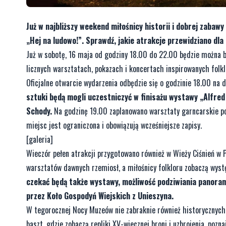
Już w najbliższy weekend miłośnicy historii i dobrej zaba
„Hej na ludowo!”. Sprawdź, jakie atrakcje przewidziano dl
Już w sobotę, 16 maja od godziny 18.00 do 22.00 będzie można be
licznych warsztatach, pokazach i koncertach inspirowanych folk
Oficjalne otwarcie wydarzenia odbędzie się o godzinie 18.00 na 
sztuki będą mogli uczestniczyć w finisażu wystawy „Alfre
Schody.
Na godzinę 19.00 zaplanowano warsztaty garncarskie poł
miejsc jest ograniczona i obowiązują wcześniejsze zapisy.
[galeria]
Wieczór pełen atrakcji przygotowano również w Wieży Ciśnień w
warsztatów dawnych rzemiosł, a miłośnicy folkloru zobaczą wystę
czekać będą także wystawy, możliwość podziwiania panor
przez Koło Gospodyń Wiejskich z Unieszyna.
W tegorocznej Nocy Muzeów nie zabraknie również historycznych 
baszt, gdzie zobaczą repliki XV-wiecznej broni i uzbrojenia, pozn