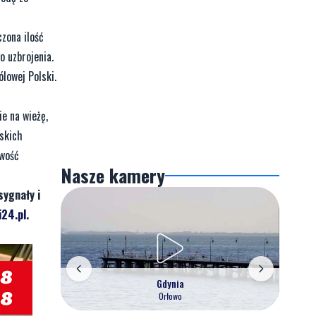
zona ilość
o uzbrojenia.
lowej Polski.
e na wieżę,
ńskich
iwość
Nasze kamery
sygnały i
24.pl
.
Gdynia
Orłowo