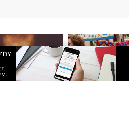
NOWE
pełen atrakcji w powiecie
Kolorowy korowód, muzyk
. Sprawdź, co zaplanowano
regionalne smaki. Nadcho
Święto Kociewia