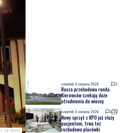
czwartek, 6 sierpnia 2026
2
Rusza przebudowa ronda.
Kierowców czekają duże
utrudnienia do wiosny
czwartek, 6 sierpnia 2026
3
Nowy sprzęt z KPO już służy
pacjentom, trwa też
rozbudowa placówki
OT. UM LĘBORK