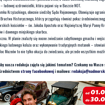
 ludowej uzdrowicielki, która pojawi się w Baszcie NOT.
mku Krzyżackiego, obecnie siedziby Sądu Rejonowego. Obowiązuje ogranic
 Bractwa Historycznego, którzy przygotują również pokaz średniowieczneg
skich kościołów – św. Jakuba Apostoła oraz Najświętszej Maryi Panny Kró
ów i dawnego miejskiego skarbca.
czna. W planie znalazły się nocne zwiedzanie zabytkowego gmachu i wejści
elkiego ludowego kolażu oraz wykonywanie tradycyjnych motanek – słowia
Noc Muzeów to nie tylko okazja do zwiedzania, ale przede wszystkim możl
aby nasza redakcja zajęła się jakimś tematem? Czekamy na Wasze 
pośrednictwem
strony facebookowej
i mailowo:
redakcja@nadmorski