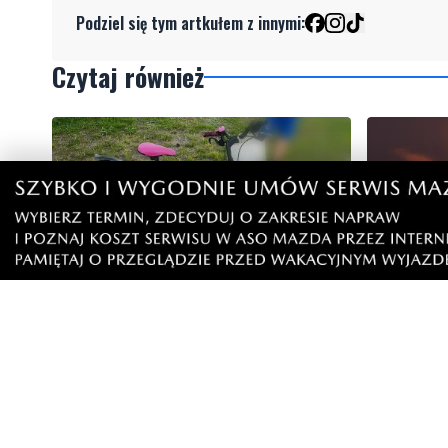
Podziel się tym artkułem z innymi:
Czytaj również
5
NOWE
Nietrzeźwy opiekun jechał rowerem
Weekend 
z dzieckiem. Dziewczynka nie miała
słupskim
kasku