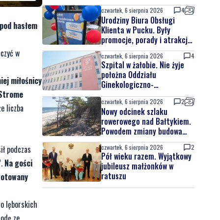
czwartek, 6 sierpnia 2026
4
Urodziny Biura Obsługi
 pod hasłem
Klienta w Pucku. Były
promocje, porady i atrakcje
dla najmłodszych
iczyć w
czwartek, 6 sierpnia 2026
4
Szpital w żałobie. Nie żyje
położna Oddziału
iej miłośnicy
Ginekologiczno-
 Strome
Położniczego
czwartek, 6 sierpnia 2026
2
e liczba
Nowy odcinek szlaku
rowerowego nad Bałtykiem.
Powodem zmiany budowa
elektrowni jądrowej
czwartek, 6 sierpnia 2026
2
ił podczas
Pół wieku razem. Wyjątkowy
”.
Na gości
jubileusz małżonków w
ratuszu
gotowany
o lęborskich
rodę ze