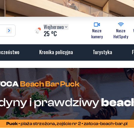
Wejherowo
Nasze
Nasze
o
25
C
kamery
HotSpoty
eczeństwo
Kronika policyjna
Turystyka
F