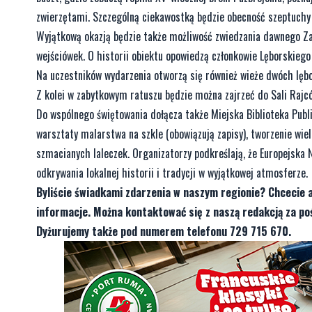
zwierzętami. Szczególną ciekawostką będzie obecność szeptuchy –
Wyjątkową okazją będzie także możliwość zwiedzania dawnego Za
wejściówek. O historii obiektu opowiedzą członkowie Lęborskiego
Na uczestników wydarzenia otworzą się również wieże dwóch lębor
Z kolei w zabytkowym ratuszu będzie można zajrzeć do Sali Rajc
Do wspólnego świętowania dołącza także Miejska Biblioteka Publi
warsztaty malarstwa na szkle (obowiązują zapisy), tworzenie wi
szmacianych laleczek. Organizatorzy podkreślają, że Europejska 
odkrywania lokalnej historii i tradycji w wyjątkowej atmosferze.
Byliście świadkami zdarzenia w naszym regionie? Chcecie 
informacje. Można kontaktować się z naszą redakcją za 
Dyżurujemy także pod numerem telefonu 729 715 670.