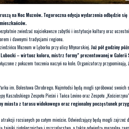
wy ruszą na Noc Muzeów. Tegoroczna edycja wydarzenia odbędzie się
a mieszkańców.
zpłatnie zwiedzać najciekawsze zabytki i instytucje kultury oraz uczestn
lorem i dawnymi tradycjami regionu.
dziedzińcu Muzeum w Lęborku przy ulicy Młynarskiej.
Już pół godziny późn
d Lubocki – wirtuoz koloru, mistrz formy” prezentowanej w Galerii
ączone z pokazem toczenia naczyń na kole. Organizatorzy przypominają, ż
 Parku im. Bolesława Chrobrego. Najmłodsi będą mogli spróbować swoich s
py Kaszubskiego Zespołu Pieśni i Tańca Levino oraz Zespołu „Kościerzyna
amy miasta z tarasu widokowego oraz regionalny poczęstunek przy
atrakcji rozsianych po całym mieście. Odwiedzający będą mogli zajrzeć d
ają tajniki ziołolecznictwa i pszczelarstwa, a także odwiedzą muzealną zag