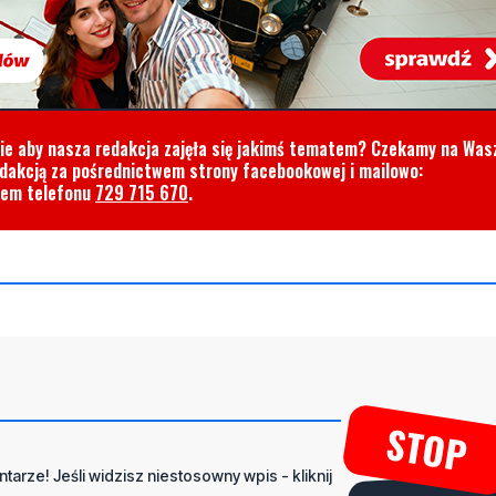
cie aby nasza redakcja zajęła się jakimś tematem? Czekamy na Was
edakcją za pośrednictwem strony facebookowej i mailowo:
rem telefonu
729 715 670
.
tarze! Jeśli widzisz niestosowny wpis - kliknij