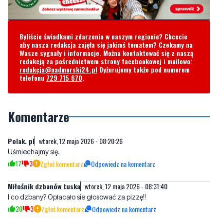
Byliście świadkami zdarzenia w naszym regionie? Chcecie
aby nasza redakcja zajęła się jakimś tematem? Czekamy na
Wasze sygnały i informacje. Można kontaktować się z naszą
redakcją za pośrednictwem strony facebookowej i mailowo:
redakcja@nadmorski24.pl
Dyżurujemy także pod numerem
telefonu
729 715 670
.
Komentarze
Polak. pl
wtorek, 12 maja 2026 - 08:20:26
Uśmiechajmy się.
17
3
Zgłoś komentarz
Odpowiedz na komentarz
Miłośnik dzbanów tuska
wtorek, 12 maja 2026 - 08:31:40
I co dzbany? Opłacało sie głosować za pizzę!!
20
3
Zgłoś komentarz
Odpowiedz na komentarz