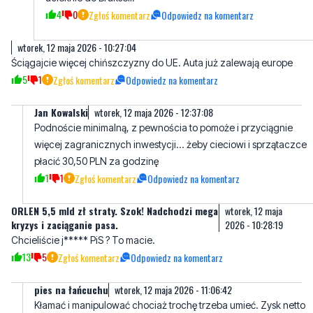
4
0
Zgłoś komentarz
Odpowiedz na komentarz
wtorek, 12 maja 2026 - 10:27:04
Ściągajcie więcej chińszczyzny do UE. Auta już zalewają europe
5
1
Zgłoś komentarz
Odpowiedz na komentarz
Jan Kowalski
wtorek, 12 maja 2026 - 12:37:08
Podnoście minimalną, z pewnościa to pomoże i przyciągnie
więcej zagranicznych inwestycji... żeby cieciowi i sprzątaczce
płacić 30,50 PLN za godzinę
1
1
Zgłoś komentarz
Odpowiedz na komentarz
ORLEN 5,5 mld zł straty. Szok! Nadchodzi mega
wtorek, 12 maja
kryzys i zaciąganie pasa.
2026 - 10:28:19
Chcieliście j***** PiS ? To macie.
13
5
Zgłoś komentarz
Odpowiedz na komentarz
pies na łańcuchu
wtorek, 12 maja 2026 - 11:06:42
Kłamać i manipulować chociaż trochę trzeba umieć. Zysk netto