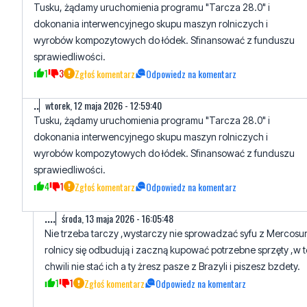
Tusku, żądamy uruchomienia programu "Tarcza 28.0" i
dokonania interwencyjnego skupu maszyn rolniczych i
wyrobów kompozytowych do łódek. Sfinansować z funduszu
sprawiedliwości.
1
3
Zgłoś komentarz
Odpowiedz na komentarz
..
wtorek, 12 maja 2026 - 12:59:40
Tusku, żądamy uruchomienia programu "Tarcza 28.0" i
dokonania interwencyjnego skupu maszyn rolniczych i
wyrobów kompozytowych do łódek. Sfinansować z funduszu
sprawiedliwości.
4
1
Zgłoś komentarz
Odpowiedz na komentarz
....
środa, 13 maja 2026 - 16:05:48
Nie trzeba tarczy ,wystarczy nie sprowadzać syfu z Mercosur
rolnicy się odbudują i zaczną kupować potrzebne sprzęty ,w t
chwili nie stać ich a ty żresz pasze z Brazyli i piszesz bzdety.
1
1
Zgłoś komentarz
Odpowiedz na komentarz