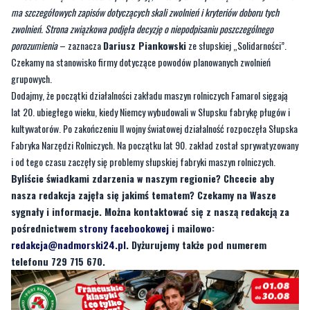
ma szczegółowych zapisów dotyczących skali zwolnień i kryteriów doboru tych
zwolnień. Strona związkowa podjęła decyzję o niepodpisaniu poszczególnego
porozumienia
– zaznacza
Dariusz Piankowski
ze słupskiej „Solidarności”.
Czekamy na stanowisko firmy dotyczące powodów planowanych zwolnień
grupowych.
Dodajmy, że początki działalności zakładu maszyn rolniczych Famarol sięgają
lat 20. ubiegłego wieku, kiedy Niemcy wybudowali w Słupsku fabrykę pługów i
kultywatorów. Po zakończeniu II wojny światowej działalność rozpoczęła Słupska
Fabryka Narzędzi Rolniczych. Na początku lat 90. zakład został sprywatyzowany
i od tego czasu zaczęły się problemy słupskiej fabryki maszyn rolniczych.
Byliście świadkami zdarzenia w naszym regionie? Chcecie aby
nasza redakcja zajęła się jakimś tematem? Czekamy na Wasze
sygnały i informacje. Można kontaktować się z naszą redakcją za
pośrednictwem
strony facebookowej
i mailowo:
redakcja@nadmorski24.pl
. Dyżurujemy także pod numerem
telefonu 729 715 670.