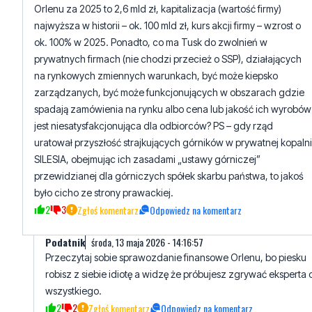
Orlenu za 2025 to 2,6 mld zł, kapitalizacja (wartość firmy)
najwyższa w historii – ok. 100 mld zł, kurs akcji firmy – wzrost o
ok. 100% w 2025. Ponadto, co ma Tusk do zwolnień w
prywatnych firmach (nie chodzi przecież o SSP), działających
na rynkowych zmiennych warunkach, być może kiepsko
zarządzanych, być może funkcjonujących w obszarach gdzie
spadają zamówienia na rynku albo cena lub jakość ich wyrobów
jest niesatysfakcjonująca dla odbiorców? PS – gdy rząd
uratował przyszłość strajkujących górników w prywatnej kopalni
SILESIA, obejmując ich zasadami „ustawy górniczej”
przewidzianej dla górniczych spółek skarbu państwa, to jakoś
było cicho ze strony prawackiej.
2
3
Zgłoś komentarz
Odpowiedz na komentarz
Podatnik
środa, 13 maja 2026 - 14:16:57
Przeczytaj sobie sprawozdanie finansowe Orlenu, bo piesku
robisz z siebie idiotę a widzę że próbujesz zgrywać eksperta 
wszystkiego.
2
2
Zgłoś komentarz
Odpowiedz na komentarz