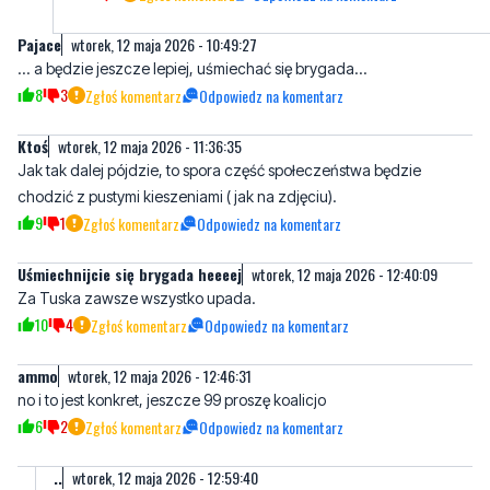
Pajace
wtorek, 12 maja 2026 - 10:49:27
... a będzie jeszcze lepiej, uśmiechać się brygada...
8
3
Zgłoś komentarz
Odpowiedz na komentarz
Ktoś
wtorek, 12 maja 2026 - 11:36:35
Jak tak dalej pójdzie, to spora część społeczeństwa będzie
chodzić z pustymi kieszeniami ( jak na zdjęciu).
9
1
Zgłoś komentarz
Odpowiedz na komentarz
Uśmiechnijcie się brygada heeeej
wtorek, 12 maja 2026 - 12:40:09
Za Tuska zawsze wszystko upada.
10
4
Zgłoś komentarz
Odpowiedz na komentarz
ammo
wtorek, 12 maja 2026 - 12:46:31
no i to jest konkret, jeszcze 99 proszę koalicjo
6
2
Zgłoś komentarz
Odpowiedz na komentarz
..
wtorek, 12 maja 2026 - 12:59:40