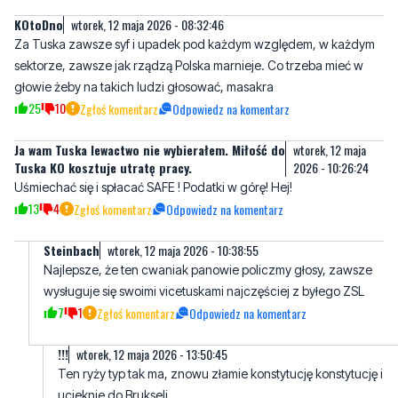
KOtoDno
wtorek, 12 maja 2026 - 08:32:46
Za Tuska zawsze syf i upadek pod każdym względem, w każdym
sektorze, zawsze jak rządzą Polska marnieje. Co trzeba mieć w
głowie żeby na takich ludzi głosować, masakra
25
10
Zgłoś komentarz
Odpowiedz na komentarz
Ja wam Tuska lewactwo nie wybierałem. Miłość do
wtorek, 12 maja
Tuska KO kosztuje utratę pracy.
2026 - 10:26:24
Uśmiechać się i spłacać SAFE ! Podatki w górę! Hej!
13
4
Zgłoś komentarz
Odpowiedz na komentarz
Steinbach
wtorek, 12 maja 2026 - 10:38:55
Najlepsze, że ten cwaniak panowie policzmy głosy, zawsze
wysługuje się swoimi vicetuskami najczęściej z byłego ZSL
7
1
Zgłoś komentarz
Odpowiedz na komentarz
!!!
wtorek, 12 maja 2026 - 13:50:45
Ten ryży typ tak ma, znowu złamie konstytucję konstytucję i
ucieknie do Brukseli.