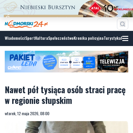
Wiadomości
Sport
Kultura
Społeczeństwo
Kronika policyjna
Turystyka
Fotoga
Nawet pół tysiąca osób straci pracę
w regionie słupskim
wtorek, 12 maja 2026, 08:00