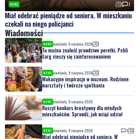
7
NOWE
Miał odebrać pieniądze od seniora. W mieszkaniu
czekali na niego policjanci
Wiadomości
niedziela, 9 sierpnia 2026
NOWE
Tu można znaleźć prawdziwe perełki. Pchli
targ cieszy się zainteresowaniem
niedziela, 9 sierpnia 2026
NOWE
Wakacyjne inspiracje w muzeum. Rodzinne
warsztaty i twórcze spotkania
niedziela, 9 sierpnia 2026
NOWE
Ruszył konkurs kreatywny dla młodych
mieszkańców. Sprawdź, jak wziąć udział
niedziela, 9 sierpnia 2026
7
NOWE
Miał odebrać pieniądze od seniora. W