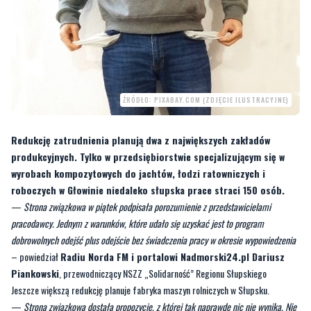
ŹRÓDŁO: PIXABAY.COM (ZDJĘCIE ILUSTRACYJNE)
Redukcję zatrudnienia planują dwa z największych zakładów
produkcyjnych. Tylko w przedsiębiorstwie specjalizującym się w
wyrobach kompozytowych do jachtów, łodzi ratowniczych i
roboczych w Głowinie niedaleko słupska prace straci 150 osób.
—
Strona związkowa w piątek podpisała porozumienie z przedstawicielami
pracodawcy. Jednym z warunków, które udało się uzyskać jest to program
dobrowolnych odejść plus odejście bez świadczenia pracy w okresie wypowiedzenia
– powiedział
Radiu Norda FM i portalowi Nadmorski24.pl Dariusz
Piankowski
, przewodniczący NSZZ „Solidarność” Regionu Słupskiego
Jeszcze większą redukcję planuje fabryka maszyn rolniczych w Słupsku.
—
Strona związkowa dostała propozycję, z której tak naprawdę nic nie wynika. Nie