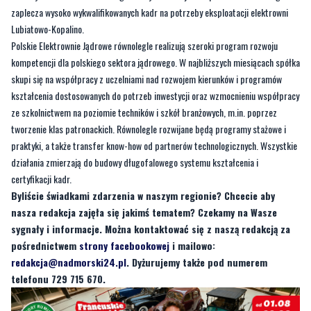
zaplecza wysoko wykwalifikowanych kadr na potrzeby eksploatacji elektrowni
Lubiatowo-Kopalino.
Polskie Elektrownie Jądrowe równolegle realizują szeroki program rozwoju
kompetencji dla polskiego sektora jądrowego. W najbliższych miesiącach spółka
skupi się na współpracy z uczelniami nad rozwojem kierunków i programów
kształcenia dostosowanych do potrzeb inwestycji oraz wzmocnieniu współpracy
ze szkolnictwem na poziomie techników i szkół branżowych, m.in. poprzez
tworzenie klas patronackich. Równolegle rozwijane będą programy stażowe i
praktyki, a także transfer know-how od partnerów technologicznych. Wszystkie
działania zmierzają do budowy długofalowego systemu kształcenia i
certyfikacji kadr.
Byliście świadkami zdarzenia w naszym regionie? Chcecie aby
nasza redakcja zajęła się jakimś tematem? Czekamy na Wasze
sygnały i informacje. Można kontaktować się z naszą redakcją za
pośrednictwem
strony facebookowej
i mailowo:
redakcja@nadmorski24.pl
. Dyżurujemy także pod numerem
telefonu 729 715 670.