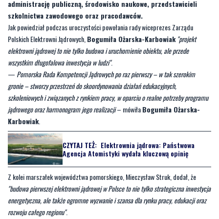
administrację publiczną, środowisko naukowe, przedstawicieli
szkolnictwa zawodowego oraz pracodawców.
Jak powiedział podczas uroczystości powołania rady wiceprezes Zarządu
Polskich Elektrowni Jądrowych,
Bogumiła Ożarska-Karbowiak
"projekt
elektrowni jądrowej to nie tylko budowa i uruchomienie obiektu, ale przede
wszystkim długofalowa inwestycja w ludzi"
.
—
Pomorska Rada Kompetencji Jądrowych po raz pierwszy – w tak szerokim
gronie – stworzy przestrzeń do skoordynowania działań edukacyjnych,
szkoleniowych i związanych z rynkiem pracy, w oparciu o realne potrzeby programu
jądrowego oraz harmonogram jego realizacji
– mówiła
Bogumiła Ożarska-
Karbowiak
.
CZYTAJ TEŻ:
Elektrownia jądrowa: Państwowa
Agencja Atomistyki wydała kluczową opinię
Z kolei marszałek województwa pomorskiego, Mieczysław Struk, dodał, że
"budowa pierwszej elektrowni jądrowej w Polsce to nie tylko strategiczna inwestycja
energetyczna, ale także ogromne wyzwanie i szansa dla rynku pracy, edukacji oraz
rozwoju całego regionu"
.