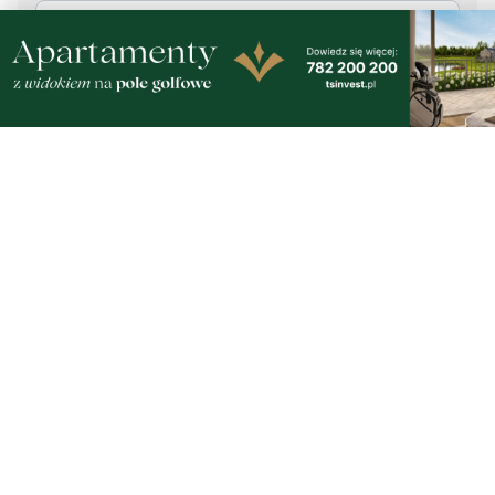
Klikając "dodaj komentarz", akceptujesz regulamin portalu
Dodaj komentarz
Podziel się tym artkułem z innymi:
Czytaj również