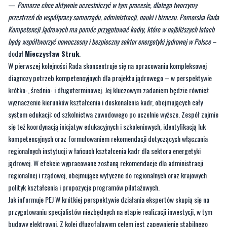
—
Pomorze chce aktywnie uczestniczyć w tym procesie, dlatego tworzymy
przestrzeń do współpracy samorządu, administracji, nauki i biznesu. Pomorska Rada
Kompetencji Jądrowych ma pomóc przygotować kadry, które w najbliższych latach
będą współtworzyć nowoczesny i bezpieczny sektor energetyki jądrowej w Polsce
–
dodał
Mieczysław Struk
.
W pierwszej kolejności Rada skoncentruje się na opracowaniu kompleksowej
diagnozy potrzeb kompetencyjnych dla projektu jądrowego – w perspektywie
krótko-, średnio- i długoterminowej. Jej kluczowym zadaniem będzie również
wyznaczenie kierunków kształcenia i doskonalenia kadr, obejmujących cały
system edukacji: od szkolnictwa zawodowego po uczelnie wyższe. Zespół zajmie
się też koordynacją inicjatyw edukacyjnych i szkoleniowych, identyfikacją luk
kompetencyjnych oraz formułowaniem rekomendacji dotyczących włączania
regionalnych instytucji w łańcuch kształcenia kadr dla sektora energetyki
jądrowej. W efekcie wypracowane zostaną rekomendacje dla administracji
regionalnej i rządowej, obejmujące wytyczne do regionalnych oraz krajowych
polityk kształcenia i propozycje programów pilotażowych.
Jak informuje PEJ W krótkiej perspektywie działania ekspertów skupią się na
przygotowaniu specjalistów niezbędnych na etapie realizacji inwestycji, w tym
budowy elektrowni. Z kolei długofalowym celem jest zapewnienie stabilnego