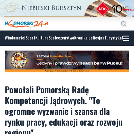
Wiadomości
Sport
Kultura
Społeczeństwo
Kronika policyjna
Turystyka
Fotoga
Powołali Pomorską Radę
Kompetencji Jądrowych. "To
ogromne wyzwanie i szansa dla
rynku pracy, edukacji oraz rozwoju
regionu"