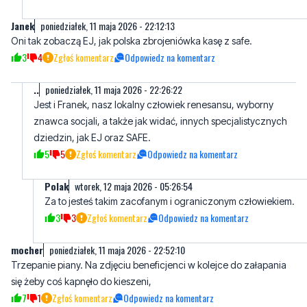
Janek
poniedziałek, 11 maja 2026 - 22:12:13
Oni tak zobaczą EJ, jak polska zbrojeniówka kasę z safe.
3
4
Zgłoś komentarz
Odpowiedz na komentarz
..
poniedziałek, 11 maja 2026 - 22:26:22
Jest i Franek, nasz lokalny człowiek renesansu, wyborny
znawca socjali, a także jak widać, innych specjalistycznych
dziedzin, jak EJ oraz SAFE.
5
5
Zgłoś komentarz
Odpowiedz na komentarz
Polak
wtorek, 12 maja 2026 - 05:26:54
Za to jesteś takim zacofanym i ograniczonym człowiekiem.
3
3
Zgłoś komentarz
Odpowiedz na komentarz
mocher
poniedziałek, 11 maja 2026 - 22:52:10
Trzepanie piany. Na zdjęciu beneficjenci w kolejce do załapania
się żeby coś kapnęło do kieszeni,
7
1
Zgłoś komentarz
Odpowiedz na komentarz