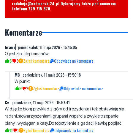
redakcja@nadmorski24.pl
Dyżurujemy także pod numerem
telefonu
729 715 670
.
Komentarze
brawa
poniedziałek, 11 maja 2026 - 15:45:05
O jest zlot kleptomanów.
6
3
Zgłoś komentarz
Odpowiedz na komentarz
MC
poniedziałek, 11 maja 2026 - 15:50:18
W punkt
5
2
Zgłoś komentarz
Odpowiedz na komentarz
Cv
poniedziałek, 11 maja 2026 - 15:57:41
Widzę że biorą przyklad z góry od trezydenta i też obstawiają się
radani,stowarzyszeniami,grupami wsparcia zwykłe trzepanie
piany i wyciąganie kasy.Do toboty lenie a gadać i kawkę popijać
11
1
Zgłoś komentarz
Odpowiedz na komentarz