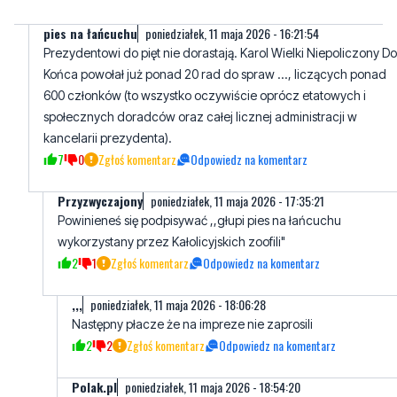
pies na łańcuchu
poniedziałek, 11 maja 2026 - 16:21:54
Prezydentowi do pięt nie dorastają. Karol Wielki Niepoliczony Do
Końca powołał już ponad 20 rad do spraw ..., liczących ponad
600 członków (to wszystko oczywiście oprócz etatowych i
społecznych doradców oraz całej licznej administracji w
kancelarii prezydenta).
7
0
Zgłoś komentarz
Odpowiedz na komentarz
Przyzwyczajony
poniedziałek, 11 maja 2026 - 17:35:21
Powinieneś się podpisywać ,,głupi pies na łańcuchu
wykorzystany przez Kałolicyjskich zoofili"
2
1
Zgłoś komentarz
Odpowiedz na komentarz
,,,
poniedziałek, 11 maja 2026 - 18:06:28
Następny płacze że na impreze nie zaprosili
2
2
Zgłoś komentarz
Odpowiedz na komentarz
Polak.pl
poniedziałek, 11 maja 2026 - 18:54:20