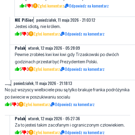
4
1
Zgłoś komentarz
Odpowiedz na komentarz
NIE PiSior
poniedziałek, 11 maja 2026 - 21:03:12
Jesteś idiotą, nie królem.
8
3
Zgłoś komentarz
Odpowiedz na komentarz
Polak
wtorek, 12 maja 2026 - 05:28:09
Pewnie zrobiłeś kwi kwi kwi gdy Trzaskowski po dwóch
godzinach przestał być Prezydentem Polski.
5
3
Zgłoś komentarz
Odpowiedz na komentarz
...,,
poniedziałek, 11 maja 2026 - 21:18:13
No już wszyscy wielbiciele pisu są tylko brakuje franka podróżynika
po świecie w poszukiwaniu socialu
6
3
Zgłoś komentarz
Odpowiedz na komentarz
Polak
wtorek, 12 maja 2026 - 05:27:36
Za to jesteś takim zacofanym i ograniczonym człowiekiem.
5
2
Zgłoś komentarz
Odpowiedz na komentarz