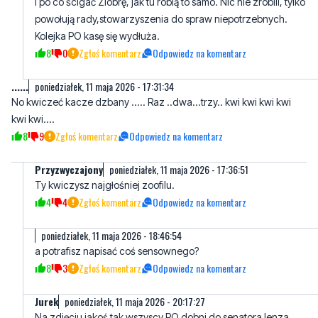
I po co ścigać Ziobrę, jak tu robią to samo. Nic nie zrobili, tylko
powołują rady,stowarzyszenia do spraw niepotrzebnych.
Kolejka PO kasę się wydłuża.
8
0
Zgłoś komentarz
Odpowiedz na komentarz
......
poniedziałek, 11 maja 2026 - 17:31:34
No kwiczeć kacze dzbany ..... Raz ..dwa...trzy.. kwi kwi kwi kwi
kwi kwi....
8
9
Zgłoś komentarz
Odpowiedz na komentarz
Przyzwyczajony
poniedziałek, 11 maja 2026 - 17:36:51
Ty kwiczysz najgłośniej zoofilu.
4
4
Zgłoś komentarz
Odpowiedz na komentarz
poniedziałek, 11 maja 2026 - 18:46:54
a potrafisz napisać coś sensownego?
8
3
Zgłoś komentarz
Odpowiedz na komentarz
Jurek
poniedziałek, 11 maja 2026 - 20:17:27
Na zdjęciu jakoś tak wszyscy PO dobni do senatora lenza.