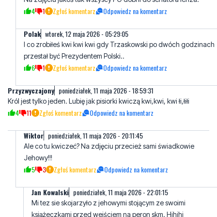
4
1
Zgłoś komentarz
Odpowiedz na komentarz
Polak
wtorek, 12 maja 2026 - 05:29:05
I co zrobiłeś kwi kwi kwi gdy Trzaskowski po dwóch godzinach
przestał być Prezydentem Polski..
6
1
Zgłoś komentarz
Odpowiedz na komentarz
Przyzwyczajony
poniedziałek, 11 maja 2026 - 18:59:31
Król jest tylko jeden. Lubię jak pisiorki kwiczą kwi,kwi, kwi łi,łiłi
4
11
Zgłoś komentarz
Odpowiedz na komentarz
Wiktor
poniedziałek, 11 maja 2026 - 20:11:45
Ale co tu kwiczeć? Na zdjęciu przecież sami świadkowie
Jehowy!!!
5
3
Zgłoś komentarz
Odpowiedz na komentarz
Jan Kowalski
poniedziałek, 11 maja 2026 - 22:01:15
Mi tez sie skojarzyło z jehowymi stojącym ze swoimi
książeczkami przed wejściem na peron skm. Hihihi