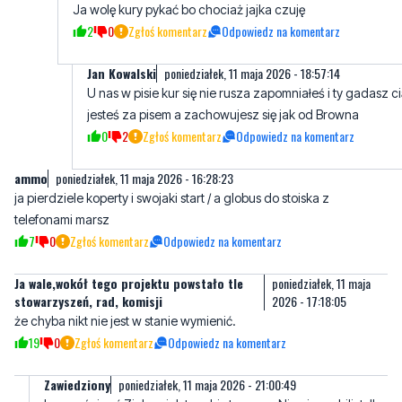
Ja wolę kury pykać bo chociaż jajka czuję
2
0
Zgłoś komentarz
Odpowiedz na komentarz
Jan Kowalski
poniedziałek, 11 maja 2026 - 18:57:14
U nas w pisie kur się nie rusza zapomniałeś i ty gadasz c
jesteś za pisem a zachowujesz się jak od Browna
0
2
Zgłoś komentarz
Odpowiedz na komentarz
ammo
poniedziałek, 11 maja 2026 - 16:28:23
ja pierdziele koperty i swojaki start / a globus do stoiska z
telefonami marsz
7
0
Zgłoś komentarz
Odpowiedz na komentarz
Ja wale,wokół tego projektu powstało tle
poniedziałek, 11 maja
stowarzyszeń, rad, komisji
2026 - 17:18:05
że chyba nikt nie jest w stanie wymienić.
19
0
Zgłoś komentarz
Odpowiedz na komentarz
Zawiedziony
poniedziałek, 11 maja 2026 - 21:00:49