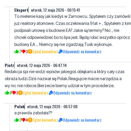
Ekspert
wtorek, 12 maja 2026 - 00:15:41
To mielenie kasy jak kiedyś w Żarnowcu. Spytałem czy zamówili
już reaktory atomowe. Czas oczekiwania 9 lat + . Spytałem z kim
podpisali umowę o budowie EA? Jakie są terminy? Nic , nie
chcieli odpowiedżieć bo to lipa jest. Będą robić wszystko oprócz
budowy EA .. Niemcy się nie zgadzają Tusk wykonuje.
7
3
Zgłoś komentarz
Odpowiedz na komentarz
Piotr
wtorek, 12 maja 2026 - 06:47:14
Redakcja śpi nie widzi wpisów jakiegoś obłąkańca który cały czas
obraża ludzi.Dziś nazwał się Polak.Reagujcie macie narzędzia a
wy nic nie robicie.Bierzecie bierny udział w tym procederze.
4
3
Zgłoś komentarz
Odpowiedz na komentarz
Polak
wtorek, 12 maja 2026 - 06:57:08
a prawda zabolała??
3
4
Zgłoś komentarz
Odpowiedz na komentarz