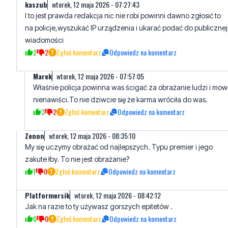
kaszub
wtorek, 12 maja 2026 - 07:27:43
I to jest prawda redakcja nic nie robi powinni dawno zgłosić to
na policje,wyszukać IP urządzenia i ukarać podać do publicznej
wiadomości
2
2
Zgłoś komentarz
Odpowiedz na komentarz
Marek
wtorek, 12 maja 2026 - 07:57:05
Właśnie policja powinna was ścigać za obrażanie ludzi i mow
nienawiści.To nie dziwcie się że karma wróciła do was.
3
2
Zgłoś komentarz
Odpowiedz na komentarz
Zenon
wtorek, 12 maja 2026 - 08:35:10
My się uczymy obrażać od najlepszych. Typu premier i jego
zakute łby. To nie jest obrażanie?
1
0
Zgłoś komentarz
Odpowiedz na komentarz
Platformersik
wtorek, 12 maja 2026 - 08:42:12
Jak na razie to ty używasz gorszych epitetów .
0
0
Zgłoś komentarz
Odpowiedz na komentarz