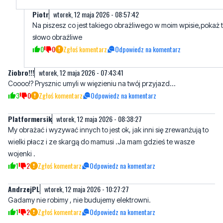
Piotr
wtorek, 12 maja 2026 - 08:57:42
Na piszesz co jest takiego obrażliwego w moim wpisie,pokaż 
słowo obraźliwe
0
0
Zgłoś komentarz
Odpowiedz na komentarz
Ziobro!!!
wtorek, 12 maja 2026 - 07:43:41
Coooo!? Prysznic umyli w więzieniu na twój przyjazd...
3
0
Zgłoś komentarz
Odpowiedz na komentarz
Platformersik
wtorek, 12 maja 2026 - 08:38:27
My obrażać i wyzywać innych to jest ok, jak inni się zrewanżują to
wielki płacz i ze skargą do mamusi .Ja mam gdzieś te wasze
wojenki .
1
2
Zgłoś komentarz
Odpowiedz na komentarz
AndrzejPL
wtorek, 12 maja 2026 - 10:27:27
Gadamy nie robimy , nie budujemy elektrowni.
1
2
Zgłoś komentarz
Odpowiedz na komentarz