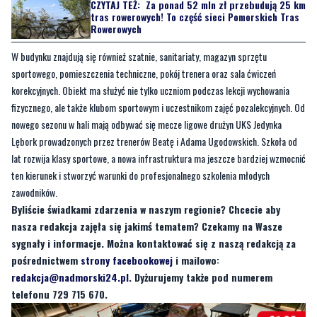
CZYTAJ TEŻ:
Za ponad 52 mln zł przebudują 25 km
tras rowerowych! To część sieci Pomorskich Tras
Rowerowych
W budynku znajdują się również szatnie, sanitariaty, magazyn sprzętu
sportowego, pomieszczenia techniczne, pokój trenera oraz sala ćwiczeń
korekcyjnych. Obiekt ma służyć nie tylko uczniom podczas lekcji wychowania
fizycznego, ale także klubom sportowym i uczestnikom zajęć pozalekcyjnych. Od
nowego sezonu w hali mają odbywać się mecze ligowe drużyn UKS Jedynka
Lębork prowadzonych przez trenerów Beatę i Adama Ugodowskich. Szkoła od
lat rozwija klasy sportowe, a nowa infrastruktura ma jeszcze bardziej wzmocnić
ten kierunek i stworzyć warunki do profesjonalnego szkolenia młodych
zawodników.
Byliście świadkami zdarzenia w naszym regionie? Chcecie aby
nasza redakcja zajęła się jakimś tematem? Czekamy na Wasze
sygnały i informacje. Można kontaktować się z naszą redakcją za
pośrednictwem
strony facebookowej
i mailowo:
redakcja@nadmorski24.pl
. Dyżurujemy także pod numerem
telefonu 729 715 670.