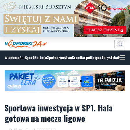
Wiadomości
Sport
Kultura
Społeczeństwo
Kronika policyjna
Turystyka
Fotoga
Sportowa inwestycja w SP1. Hala
gotowa na mecze ligowe