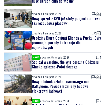
duże utrudnienia do wiosny
czwartek, 6 sierpnia 2026
3
Nowy sprzęt z KPO już służy pacjentom, trwa
też rozbudowa placówki
czwartek, 6 sierpnia 2026
3
Urodziny Biura Obsługi Klienta w Pucku. Były
promocje, porady i atrakcje dla
najmłodszych
czwartek, 6 sierpnia 2026
4
NOWE
Szpital w żałobie. Nie żyje położna Oddziału
Ginekologiczno-Położniczego
czwartek, 6 sierpnia 2026
2
Nowy odcinek szlaku rowerowego nad
Bałtykiem. Powodem zmiany budowa
elektrowni jądrowej
czwartek, 6 sierpnia 2026
2
NOWE