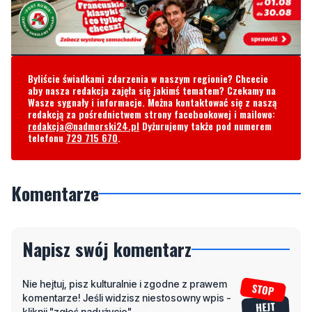
Byliście świadkami zdarzenia w naszym regionie? Chcecie
aby nasza redakcja zajęła się jakimś tematem? Czekamy na
Wasze sygnały i informacje. Można kontaktować się z naszą
redakcją za pośrednictwem strony facebookowej i mailowo:
redakcja@nadmorski24.pl
Dyżurujemy także pod numerem
telefonu
729 715 670
.
Komentarze
Napisz swój komentarz
Nie hejtuj, pisz kulturalnie i zgodne z prawem
komentarze! Jeśli widzisz niestosowny wpis -
kliknij "zgłoś nadużycie".