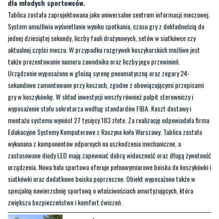
dla młodych sportowców.
Tablica została zaprojektowana jako uniwersalne centrum informacji meczowej.
System umożliwia wyświetlanie wyniku spotkania, czasu gry z dokładnością do
jednej dziesiątej sekundy, liczby fauli drużynowych, setów w siatkówce czy
aktualnej części meczu. W przypadku rozgrywek koszykarskich możliwe jest
także prezentowanie numeru zawodnika oraz liczby jego przewinień.
Urządzenie wyposażono w głośną syrenę pneumatyczną oraz zegary 24-
sekundowe zamontowane przy koszach, zgodne z obowiązującymi przepisami
gry w koszykówkę. W skład inwestycji weszły również pulpit sterowniczy i
wyposażenie stołu sekretarza według standardów FIBA. Koszt dostawy i
montażu systemu wyniósł 27 tysięcy 183 złote. Za realizację odpowiadała firma
Edukacyjne Systemy Komputerowe z Raszyna koło Warszawy. Tablica została
wykonana z komponentów odpornych na uszkodzenia mechaniczne, a
zastosowane diody LED mają zapewniać dobrą widoczność oraz długą żywotność
urządzenia. Nowa hala sportowa oferuje pełnowymiarowe boiska do koszykówki i
siatkówki oraz dodatkowe boiska poprzeczne. Obiekt wyposażono także w
specjalną nawierzchnię sportową o właściwościach amortyzujących, która
zwiększa bezpieczeństwo i komfort ćwiczeń.