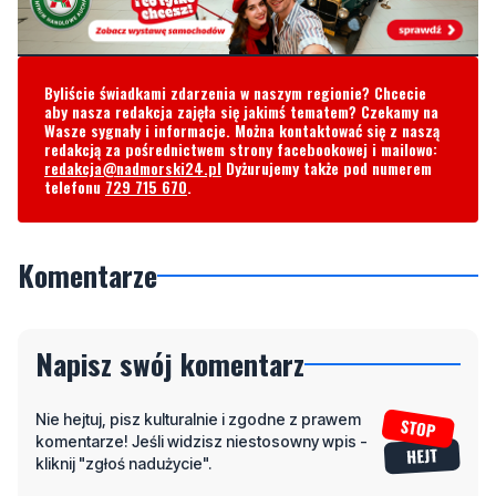
Byliście świadkami zdarzenia w naszym regionie? Chcecie
aby nasza redakcja zajęła się jakimś tematem? Czekamy na
Wasze sygnały i informacje. Można kontaktować się z naszą
redakcją za pośrednictwem strony facebookowej i mailowo:
redakcja@nadmorski24.pl
Dyżurujemy także pod numerem
telefonu
729 715 670
.
Komentarze
Napisz swój komentarz
Nie hejtuj, pisz kulturalnie i zgodne z prawem
komentarze! Jeśli widzisz niestosowny wpis -
kliknij "zgłoś nadużycie".