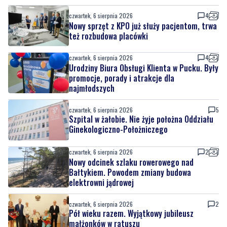
czwartek, 6 sierpnia 2026
4
Nowy sprzęt z KPO już służy pacjentom, trwa
też rozbudowa placówki
czwartek, 6 sierpnia 2026
4
Urodziny Biura Obsługi Klienta w Pucku. Były
promocje, porady i atrakcje dla
najmłodszych
czwartek, 6 sierpnia 2026
5
Szpital w żałobie. Nie żyje położna Oddziału
Ginekologiczno-Położniczego
czwartek, 6 sierpnia 2026
2
Nowy odcinek szlaku rowerowego nad
Bałtykiem. Powodem zmiany budowa
elektrowni jądrowej
czwartek, 6 sierpnia 2026
2
Pół wieku razem. Wyjątkowy jubileusz
małżonków w ratuszu