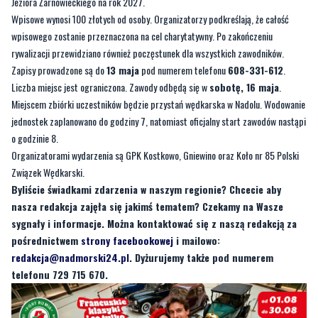
Jeziora Żarnowieckiego na rok 2027.
Wpisowe wynosi 100 złotych od osoby. Organizatorzy podkreślają, że całość
wpisowego zostanie przeznaczona na cel charytatywny. Po zakończeniu
rywalizacji przewidziano również poczęstunek dla wszystkich zawodników.
Zapisy prowadzone są do
13 maja
pod numerem telefonu
608-331-612
.
Liczba miejsc jest ograniczona. Zawody odbędą się w
sobotę, 16 maja
.
Miejscem zbiórki uczestników będzie przystań wędkarska w Nadolu. Wodowanie
jednostek zaplanowano do godziny 7, natomiast oficjalny start zawodów nastąpi
o godzinie 8.
Organizatorami wydarzenia są GPK Kostkowo, Gniewino oraz Koło nr 85 Polski
Związek Wędkarski.
Byliście świadkami zdarzenia w naszym regionie? Chcecie aby
nasza redakcja zajęła się jakimś tematem? Czekamy na Wasze
sygnały i informacje. Można kontaktować się z naszą redakcją za
pośrednictwem
strony facebookowej
i mailowo:
redakcja@nadmorski24.pl
. Dyżurujemy także pod numerem
telefonu 729 715 670.