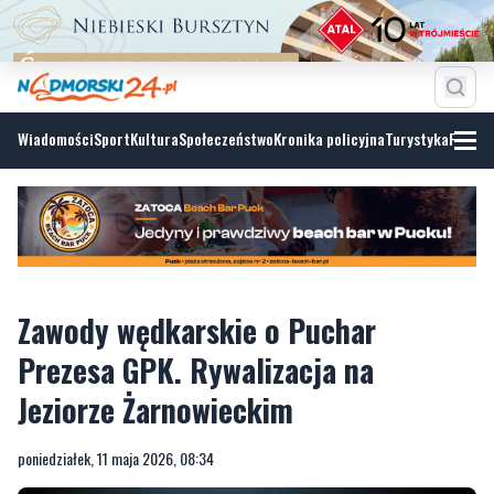
Wiadomości
Sport
Kultura
Społeczeństwo
Kronika policyjna
Turystyka
Fotoga
Zawody wędkarskie o Puchar
Prezesa GPK. Rywalizacja na
Jeziorze Żarnowieckim
poniedziałek, 11 maja 2026, 08:34