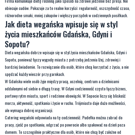
Firma komunikuje dietę roślinną jako sposób na zdrowe jedzenie bez presji. Nie
obiecuje cudów. Pokazuje za to realne korzyści: regularność, oszczędność czasu,
różnorodne smaki, mniej zakupów i większy porządek w codziennych posiłkach.
Jak dieta wegańska wpisuje się w styl
życia mieszkańców Gdańska, Gdyni i
Sopotu?
Dieta wegańska dobrze wpisuje się w styl życia mieszkańców Gdańska, Gdyni i
Sopotu, ponieważ łączy wygodę miasta z potrzebą jedzenia lżej, zdrowiej i
bardziej świadomie. To rozwiązanie dla osób, które chcą korzystać z życia, a nie
spędzać każdy wieczór przy garnkach.
W Gdańsku wiele osób żyje między pracą, uczelnią, centrum a dzielnicami
oddalonymi od siebie o długą trasę. W Gdyni codzienność często łączy biznes,
portowy rytm miasta, sport i rodzinne obowiązki. W Sopocie liczy się bliskość
morza, aktywność, spotkania i życie w ruchu. Trójmiasto daje dużo możliwości,
ale wymaga dobrej organizacji.
Catering wegański odpowiada na tę codzienność. Pudełka można zabrać do
pracy, zjeść po spotkaniu, odgrzać po powrocie albo spakować na dzień poza
domem. To szczególnie praktyczne dla osób, które nie chcą być zależne od