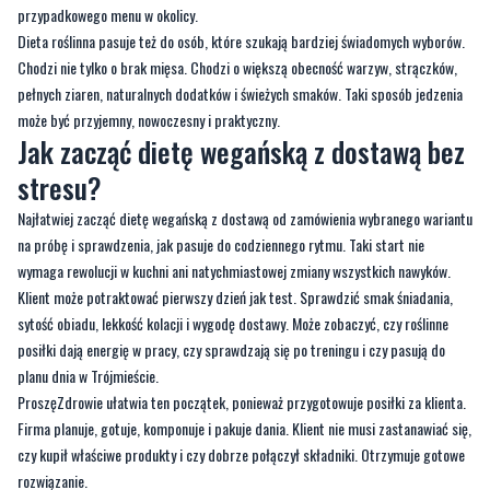
przypadkowego menu w okolicy.
Dieta roślinna pasuje też do osób, które szukają bardziej świadomych wyborów.
Chodzi nie tylko o brak mięsa. Chodzi o większą obecność warzyw, strączków,
pełnych ziaren, naturalnych dodatków i świeżych smaków. Taki sposób jedzenia
może być przyjemny, nowoczesny i praktyczny.
Jak zacząć dietę wegańską z dostawą bez
stresu?
Najłatwiej zacząć dietę wegańską z dostawą od zamówienia wybranego wariantu
na próbę i sprawdzenia, jak pasuje do codziennego rytmu. Taki start nie
wymaga rewolucji w kuchni ani natychmiastowej zmiany wszystkich nawyków.
Klient może potraktować pierwszy dzień jak test. Sprawdzić smak śniadania,
sytość obiadu, lekkość kolacji i wygodę dostawy. Może zobaczyć, czy roślinne
posiłki dają energię w pracy, czy sprawdzają się po treningu i czy pasują do
planu dnia w Trójmieście.
ProszęZdrowie ułatwia ten początek, ponieważ przygotowuje posiłki za klienta.
Firma planuje, gotuje, komponuje i pakuje dania. Klient nie musi zastanawiać się,
czy kupił właściwe produkty i czy dobrze połączył składniki. Otrzymuje gotowe
rozwiązanie.