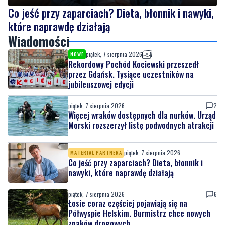
Co jeść przy zaparciach? Dieta, błonnik i nawyki,
które naprawdę działają
Wiadomości
piątek, 7 sierpnia 2026
NOWE
Rekordowy Pochód Kociewski przeszedł
przez Gdańsk. Tysiące uczestników na
jubileuszowej edycji
piątek, 7 sierpnia 2026
2
Więcej wraków dostępnych dla nurków. Urząd
Morski rozszerzył listę podwodnych atrakcji
piątek, 7 sierpnia 2026
MATERIAŁ PARTNERA
Co jeść przy zaparciach? Dieta, błonnik i
nawyki, które naprawdę działają
piątek, 7 sierpnia 2026
6
Łosie coraz częściej pojawiają się na
Półwyspie Helskim. Burmistrz chce nowych
znaków drogowych