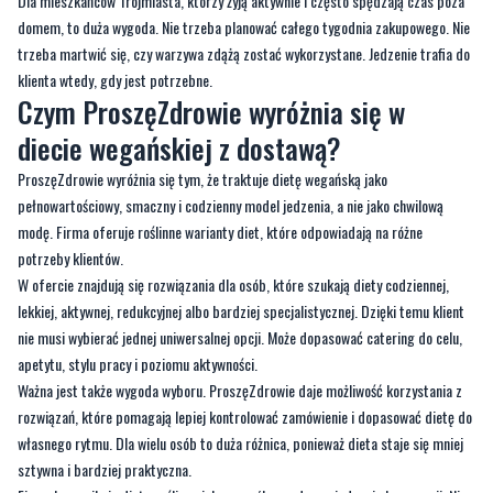
Dla mieszkańców Trójmiasta, którzy żyją aktywnie i często spędzają czas poza
domem, to duża wygoda. Nie trzeba planować całego tygodnia zakupowego. Nie
trzeba martwić się, czy warzywa zdążą zostać wykorzystane. Jedzenie trafia do
klienta wtedy, gdy jest potrzebne.
Czym ProszęZdrowie wyróżnia się w
diecie wegańskiej z dostawą?
ProszęZdrowie wyróżnia się tym, że traktuje dietę wegańską jako
pełnowartościowy, smaczny i codzienny model jedzenia, a nie jako chwilową
modę. Firma oferuje roślinne warianty diet, które odpowiadają na różne
potrzeby klientów.
W ofercie znajdują się rozwiązania dla osób, które szukają diety codziennej,
lekkiej, aktywnej, redukcyjnej albo bardziej specjalistycznej. Dzięki temu klient
nie musi wybierać jednej uniwersalnej opcji. Może dopasować catering do celu,
apetytu, stylu pracy i poziomu aktywności.
Ważna jest także wygoda wyboru. ProszęZdrowie daje możliwość korzystania z
rozwiązań, które pomagają lepiej kontrolować zamówienie i dopasować dietę do
własnego rytmu. Dla wielu osób to duża różnica, ponieważ dieta staje się mniej
sztywna i bardziej praktyczna.