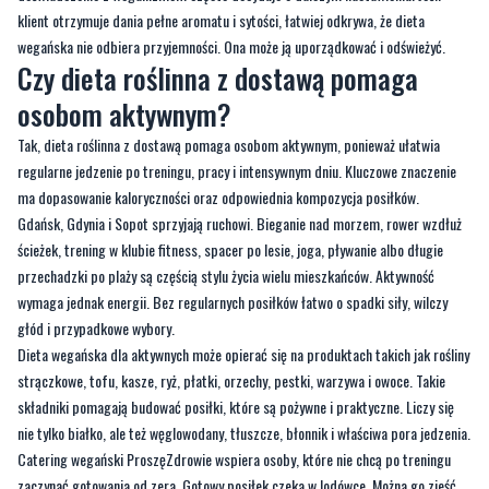
klient otrzymuje dania pełne aromatu i sytości, łatwiej odkrywa, że dieta
wegańska nie odbiera przyjemności. Ona może ją uporządkować i odświeżyć.
Czy dieta roślinna z dostawą pomaga
osobom aktywnym?
Tak, dieta roślinna z dostawą pomaga osobom aktywnym, ponieważ ułatwia
regularne jedzenie po treningu, pracy i intensywnym dniu. Kluczowe znaczenie
ma dopasowanie kaloryczności oraz odpowiednia kompozycja posiłków.
Gdańsk, Gdynia i Sopot sprzyjają ruchowi. Bieganie nad morzem, rower wzdłuż
ścieżek, trening w klubie fitness, spacer po lesie, joga, pływanie albo długie
przechadzki po plaży są częścią stylu życia wielu mieszkańców. Aktywność
wymaga jednak energii. Bez regularnych posiłków łatwo o spadki siły, wilczy
głód i przypadkowe wybory.
Dieta wegańska dla aktywnych może opierać się na produktach takich jak rośliny
strączkowe, tofu, kasze, ryż, płatki, orzechy, pestki, warzywa i owoce. Takie
składniki pomagają budować posiłki, które są pożywne i praktyczne. Liczy się
nie tylko białko, ale też węglowodany, tłuszcze, błonnik i właściwa pora jedzenia.
Catering wegański ProszęZdrowie wspiera osoby, które nie chcą po treningu
zaczynać gotowania od zera. Gotowy posiłek czeka w lodówce. Można go zjeść