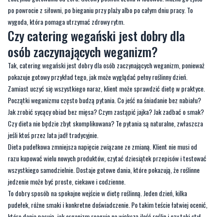
po powrocie z siłowni, po bieganiu przy plaży albo po całym dniu pracy. To
wygoda, która pomaga utrzymać zdrowy rytm.
Czy catering wegański jest dobry dla
osób zaczynających weganizm?
Tak, catering wegański jest dobry dla osób zaczynających weganizm, ponieważ
pokazuje gotowy przykład tego, jak może wyglądać pełny roślinny dzień.
Zamiast uczyć się wszystkiego naraz, klient może sprawdzić dietę w praktyce.
Początki weganizmu często budzą pytania. Co jeść na śniadanie bez nabiału?
Jak zrobić sycący obiad bez mięsa? Czym zastąpić jajka? Jak zadbać o smak?
Czy dieta nie będzie zbyt skomplikowana? Te pytania są naturalne, zwłaszcza
jeśli ktoś przez lata jadł tradycyjnie.
Dieta pudełkowa zmniejsza napięcie związane ze zmianą. Klient nie musi od
razu kupować wielu nowych produktów, czytać dziesiątek przepisów i testować
wszystkiego samodzielnie. Dostaje gotowe dania, które pokazują, że roślinne
jedzenie może być proste, ciekawe i codzienne.
To dobry sposób na spokojne wejście w dietę roślinną. Jeden dzień, kilka
pudełek, różne smaki i konkretne doświadczenie. Po takim teście łatwiej ocenić,
które dania pasują, jak organizm reaguje na większą ilość roślin i czy taki styl