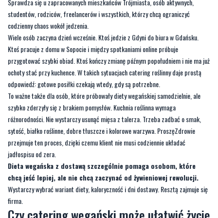
Sprawdza się u zapracowanych mieszkańców Trójmiasta, osób aktywnych,
studentów, rodziców, freelancerów i wszystkich, którzy chcą ograniczyć
codzienny chaos wokół jedzenia.
Wiele osób zaczyna dzień wcześnie. Ktoś jedzie z Gdyni do biura w Gdańsku.
Ktoś pracuje z domu w Sopocie i między spotkaniami online próbuje
przygotować szybki obiad. Ktoś kończy zmianę późnym popołudniem i nie ma już
ochoty stać przy kuchence. W takich sytuacjach catering roślinny daje prostą
odpowiedź: gotowe posiłki czekają wtedy, gdy są potrzebne.
To ważne także dla osób, które próbowały diety wegańskiej samodzielnie, ale
szybko zderzyły się z brakiem pomysłów. Kuchnia roślinna wymaga
różnorodności. Nie wystarczy usunąć mięsa z talerza. Trzeba zadbać o smak,
sytość, białko roślinne, dobre tłuszcze i kolorowe warzywa. ProszęZdrowie
przejmuje ten proces, dzięki czemu klient nie musi codziennie układać
jadłospisu od zera.
Dieta wegańska z dostawą szczególnie pomaga osobom, które
chcą jeść lepiej, ale nie chcą zaczynać od żywieniowej rewolucji.
Wystarczy wybrać wariant diety, kaloryczność i dni dostawy. Resztą zajmuje się
firma.
Czy catering wegański może ułatwić życie