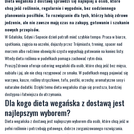
Dieta wegańska z dostawą sprawdzi się najlepiej u osób, które
chcą jeść roślinnie, regularnie i wygodnie, bez codziennego
planowania posiłków. To rozwiązanie dla tych, którzy lubią zdrowe
jedzenie, ale nie zawsze mają czas na zakupy, gotowanie i szukanie
nowych przepisów.
W Gdańsku, Gdyni i Sopocie dzień potrafi mieć szybkie tempo. Praca w biurze,
spotkania, zajęcia na uczelni, dojazdy przez Trójmiasto, trening, spacer nad
morzem albo rodzinne obowiązki często wypychają gotowanie na koniec listy.
Wtedy dieta roślinna w pudełkach pomaga zachować rytm dnia.
ProszęZdrowie oferuje catering wegański dla osób, które chcą jeść bez mięsa,
nabiału i jaj, ale nie chcą rezygnować ze smaku. W pudełkach mogą pojawiać się
warzywa, kasze, rośliny strączkowe, tofu, pestki, orzechy, aromatyczne sosy i
naturalne dodatki. Dzięki temu dieta wegańska staje się prostsza, bardziej
dostępna i łatwiejsza do utrzymania.
Dla kogo dieta wegańska z dostawą jest
najlepszym wyborem?
Dieta wegańska z dostawą jest najlepszym wyborem dla osób, które chcą jeść w
pełni roślinnie i potrzebują gotowego, dobrze zorganizowanego rozwiązania.