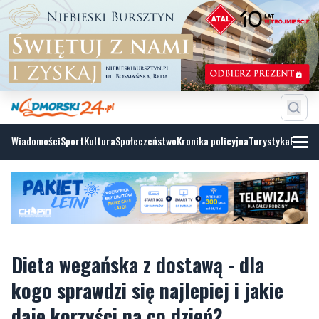
Wiadomości
Sport
Kultura
Społeczeństwo
Kronika policyjna
Turystyka
Fotoga
Dieta wegańska z dostawą - dla
kogo sprawdzi się najlepiej i jakie
daje korzyści na co dzień?