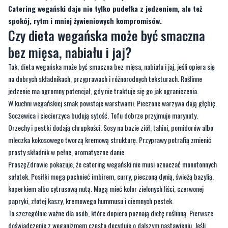
Catering wegański daje nie tylko pudełka z jedzeniem, ale też
spokój, rytm i mniej żywieniowych kompromisów.
Czy dieta wegańska może być smaczna
bez mięsa, nabiału i jaj?
Tak, dieta wegańska może być smaczna bez mięsa, nabiału i jaj, jeśli opiera się
na dobrych składnikach, przyprawach i różnorodnych teksturach. Roślinne
jedzenie ma ogromny potencjał, gdy nie traktuje się go jak ograniczenia.
W kuchni wegańskiej smak powstaje warstwami. Pieczone warzywa dają głębię.
Soczewica i ciecierzyca budują sytość. Tofu dobrze przyjmuje marynaty.
Orzechy i pestki dodają chrupkości. Sosy na bazie ziół, tahini, pomidorów albo
mleczka kokosowego tworzą kremową strukturę. Przyprawy potrafią zmienić
prosty składnik w pełne, aromatyczne danie.
ProszęZdrowie pokazuje, że catering wegański nie musi oznaczać monotonnych
sałatek. Posiłki mogą pachnieć imbirem, curry, pieczoną dynią, świeżą bazylią,
koperkiem albo cytrusową nutą. Mogą mieć kolor zielonych liści, czerwonej
papryki, złotej kaszy, kremowego hummusu i ciemnych pestek.
To szczególnie ważne dla osób, które dopiero poznają dietę roślinną. Pierwsze
doświadczenie z weganizmem często decyduje o dalszym nastawieniu. Jeśli