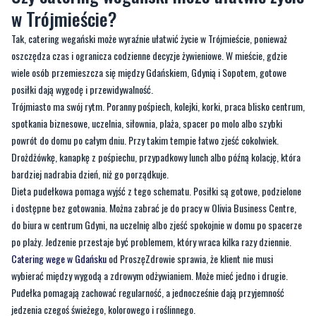
w Trójmieście?
Tak, catering wegański może wyraźnie ułatwić życie w Trójmieście, ponieważ
oszczędza czas i ogranicza codzienne decyzje żywieniowe. W mieście, gdzie
wiele osób przemieszcza się między Gdańskiem, Gdynią i Sopotem, gotowe
posiłki dają wygodę i przewidywalność.
Trójmiasto ma swój rytm. Poranny pośpiech, kolejki, korki, praca blisko centrum,
spotkania biznesowe, uczelnia, siłownia, plaża, spacer po molo albo szybki
powrót do domu po całym dniu. Przy takim tempie łatwo zjeść cokolwiek.
Drożdżówkę, kanapkę z pośpiechu, przypadkowy lunch albo późną kolację, która
bardziej nadrabia dzień, niż go porządkuje.
Dieta pudełkowa pomaga wyjść z tego schematu. Posiłki są gotowe, podzielone
i dostępne bez gotowania. Można zabrać je do pracy w Olivia Business Centre,
do biura w centrum Gdyni, na uczelnię albo zjeść spokojnie w domu po spacerze
po plaży. Jedzenie przestaje być problemem, który wraca kilka razy dziennie.
Catering wege w Gdańsku
od ProszęZdrowie sprawia, że klient nie musi
wybierać między wygodą a zdrowym odżywianiem. Może mieć jedno i drugie.
Pudełka pomagają zachować regularność, a jednocześnie dają przyjemność
jedzenia czegoś świeżego, kolorowego i roślinnego.