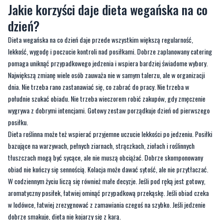
Jakie korzyści daje dieta wegańska na co
dzień?
Dieta wegańska na co dzień daje przede wszystkim większą regularność,
lekkość, wygodę i poczucie kontroli nad posiłkami. Dobrze zaplanowany catering
pomaga uniknąć przypadkowego jedzenia i wspiera bardziej świadome wybory.
Największą zmianę wiele osób zauważa nie w samym talerzu, ale w organizacji
dnia. Nie trzeba rano zastanawiać się, co zabrać do pracy. Nie trzeba w
południe szukać obiadu. Nie trzeba wieczorem robić zakupów, gdy zmęczenie
wygrywa z dobrymi intencjami. Gotowy zestaw porządkuje dzień od pierwszego
posiłku.
Dieta roślinna może też wspierać przyjemne uczucie lekkości po jedzeniu. Posiłki
bazujące na warzywach, pełnych ziarnach, strączkach, ziołach i roślinnych
tłuszczach mogą być sycące, ale nie muszą obciążać. Dobrze skomponowany
obiad nie kończy się sennością. Kolacja może dawać sytość, ale nie przytłaczać.
W codziennym życiu liczą się również małe decyzje. Jeśli pod ręką jest gotowy,
aromatyczny posiłek, łatwiej ominąć przypadkową przekąskę. Jeśli obiad czeka
w lodówce, łatwiej zrezygnować z zamawiania czegoś na szybko. Jeśli jedzenie
dobrze smakuje, dieta nie kojarzy się z karą.