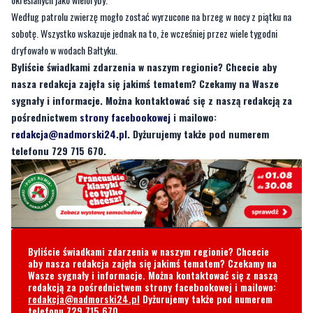
Byliście świadkami zdarzenia w naszym regionie? Chcecie aby
nasza redakcja zajęła się jakimś tematem? Czekamy na Wasze
sygnały i informacje. Można kontaktować się z naszą redakcją za
pośrednictwem
strony facebookowej
i mailowo:
redakcja@nadmorski24.pl
. Dyżurujemy także pod numerem
telefonu 729 715 670.
Byliście świadkami zdarzenia w naszym regionie? Chcecie
aby nasza redakcja zajęła się jakimś tematem? Czekamy na
Wasze sygnały i informacje. Można kontaktować się z naszą
redakcją za pośrednictwem strony facebookowej i mailowo:
redakcja@nadmorski24.pl
Dyżurujemy także pod numerem
telefonu
729 715 670
.