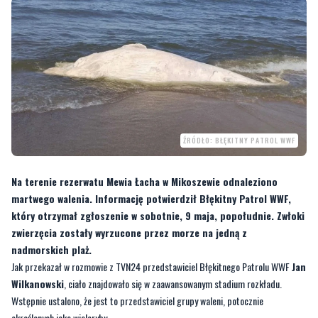
ŹRÓDŁO: BŁĘKITNY PATROL WWF
Na terenie rezerwatu Mewia Łacha w Mikoszewie odnaleziono
martwego walenia. Informację potwierdził Błękitny Patrol WWF,
który otrzymał zgłoszenie w sobotnie, 9 maja, popołudnie. Zwłoki
zwierzęcia zostały wyrzucone przez morze na jedną z
nadmorskich plaż.
Jak przekazał w rozmowie z TVN24 przedstawiciel Błękitnego Patrolu WWF
Jan
Wilkanowski
, ciało znajdowało się w zaawansowanym stadium rozkładu.
Wstępnie ustalono, że jest to przedstawiciel grupy waleni, potocznie
określanych jako wieloryby.
Według patrolu zwierzę mogło zostać wyrzucone na brzeg w nocy z piątku na
sobotę. Wszystko wskazuje jednak na to, że wcześniej przez wiele tygodni
dryfowało w wodach Bałtyku.