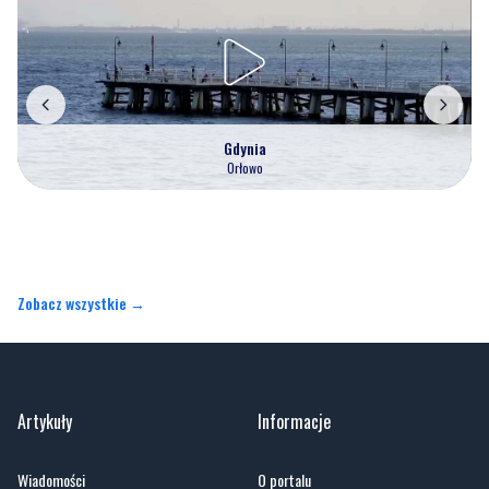
Gdynia
Orłowo
Zobacz wszystkie →
Artykuły
Informacje
Wiadomości
O portalu
Sport
Kontakt
Kultura
Regulamin
Społeczeństwo
Polityka prywatności
Kronika policyjna
Reklama