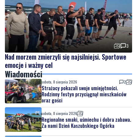
3
Nad morzem zmierzyli się najsilniejsi. Sportowe
emocje i ważny cel
Wiadomości
sobota, 8 sierpnia 2026
2
Strażacy pokazali swoje umiejętności.
Rodzinny festyn przyciągnął mieszkańców
oraz gości
sobota, 8 sierpnia 2026
Regionalne smaki, uśmiechu i dobra zabawa.
Za nami Dzień Kaszubskiego Ogórka
sobota, 8 sierpnia 2026
3
Nad morzem zmierzyli się najsilniejsi.
Sportowe emocje i ważny cel