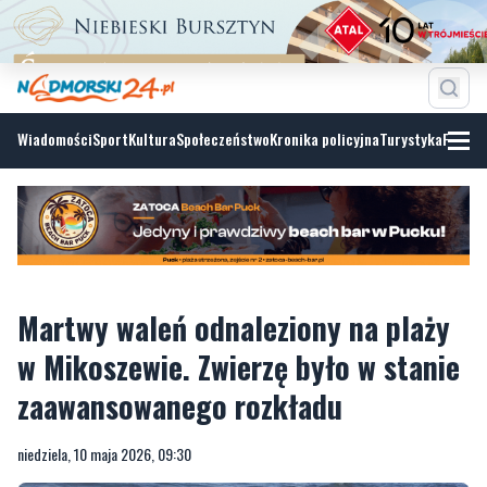
Wiadomości
Sport
Kultura
Społeczeństwo
Kronika policyjna
Turystyka
Fotoga
Martwy waleń odnaleziony na plaży
w Mikoszewie. Zwierzę było w stanie
zaawansowanego rozkładu
niedziela, 10 maja 2026, 09:30