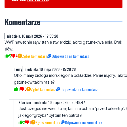
Komentarze
niedziela, 10 maja 2026 - 12:55:28
WWF nawet nie są w stanie stwierdzić jaki to gatunek walenia. Brak
słów..
5
4
Zgłoś komentarz
Odpowiedz na komentarz
Tony
niedziela, 10 maja 2026 - 15:28:28
Oho, mamy biologa morskiego na pokładzie. Panie mądry, jaki to
gatunek w takim razie?
1
3
Zgłoś komentarz
Odpowiedz na komentarz
Florian
niedziela, 10 maja 2026 - 20:48:47
Jeśli czegoś nie wiem to się tam nie pcham "przed orkiestrę". 
jakiego "grzyba" był tam ten patrol ?!
2
1
Zgłoś komentarz
Odpowiedz na komentarz
......
poniedziałek, 11 maja 2026 - 08:37:09
Wieloryb zdechł bo wpłynął na wody wrednych kaczych