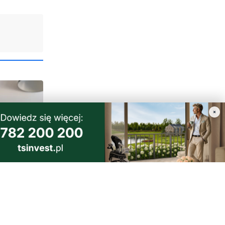
×
 Dieta,
naprawdę