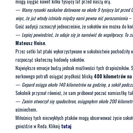
mogą sięgać nawet kilku tysięcy lat przed naszą erą.
—
Mamy rysunki naskalne datowane na około 9 tysięcy lat przed 
więc, że już wtedy istniała między nami pewna nić porozumienia
– 
Gość audycji zaznaczył jednocześnie, że sokołów nie można do k
—
Lepiej powiedzieć, że udaje się je namówić do współpracy. To z
Mateusz Heise
.
Przez setki lat ptaki wykorzystywane w sokolnictwie pochodziły w
rozpocząć skuteczną hodowlę sokołów.
Największe emocje budzą jednak możliwości tych drapieżników. S
nurkowego potrafi osiągać prędkość bliską
400 kilometrów na
—
Gepard osiąga około 140 kilometrów na godzinę, a sokół podcz
Sokolnik przyznał również, że sam próbował poczuć namiastkę t
—
Zanim otworzył się spadochron, osiągnąłem około 200 kilometró
uśmiechem.
Miłośnicy tych niezwykłych ptaków mogą obserwować życie sokołó
gnieździe w Reda. Kliknij
tutaj