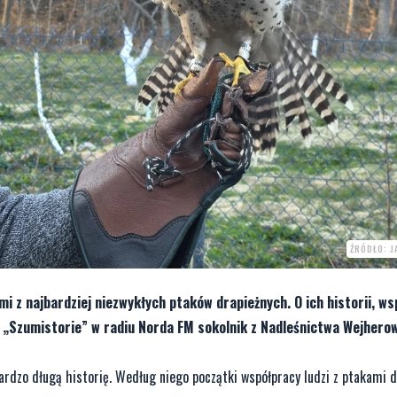
ŹRÓDŁO: J
i z najbardziej niezwykłych ptaków drapieżnych. O ich historii, ws
i „Szumistorie” w radiu Norda FM sokolnik z Nadleśnictwa Wejher
ardzo długą historię. Według niego początki współpracy ludzi z ptakami 