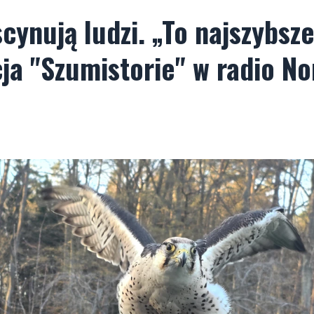
scynują ludzi. „To najszybsz
cja "Szumistorie" w radio N