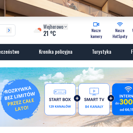
Wejherowo
Nasze
Nasze
o
21
C
kamery
HotSpoty
eczeństwo
Kronika policyjna
Turystyka
F