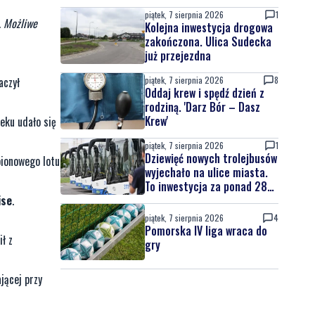
piątek, 7 sierpnia 2026
1
. Możliwe
Kolejna inwestycja drogowa
zakończona. Ulica Sudecka
już przejezdna
czył
piątek, 7 sierpnia 2026
8
Oddaj krew i spędź dzień z
rodziną. 'Darz Bór – Dasz
Krew'
eku udało się
piątek, 7 sierpnia 2026
1
Dziewięć nowych trolejbusów
pionowego lotu
wyjechało na ulice miasta.
To inwestycja za ponad 28
ise
.
mln zł
piątek, 7 sierpnia 2026
4
Pomorska IV liga wraca do
ł z
gry
jącej przy