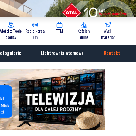
Wieści z Twojej
Radio Norda
TTM
Kościoły
Wyślij
okolicy
Fm
online
materiał
otogalerie
Elektrownia atomowa
Kontakt