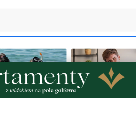
2
MATERIAŁ PARTNERA
raków dostępnych dla
Co jeść przy zaparciach?
rząd Morski rozszerzył
błonnik i nawyki, które 
wodnych atrakcji
działają