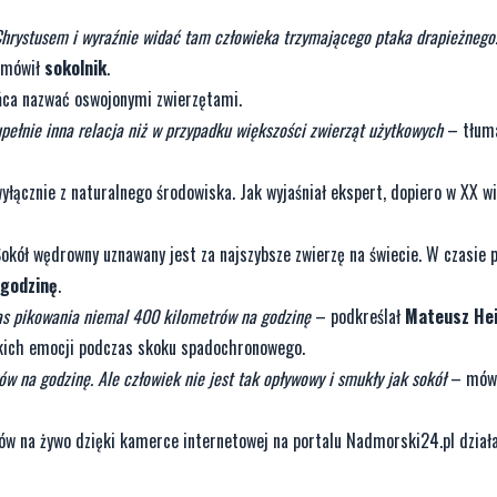
Chrystusem i wyraźnie widać tam człowieka trzymającego ptaka drapieżnego
mówił
sokolnik
.
ońca nazwać oswojonymi zwierzętami.
upełnie inna relacja niż w przypadku większości zwierząt użytkowych
– tłuma
yłącznie z naturalnego środowiska. Jak wyjaśniał ekspert, dopiero w XX wi
okół wędrowny uznawany jest za najszybsze zwierzę na świecie. W czasie 
 godzinę
.
as pikowania niemal 400 kilometrów na godzinę
– podkreślał
Mateusz He
akich emocji podczas skoku spadochronowego.
w na godzinę. Ale człowiek nie jest tak opływowy i smukły jak sokół
– mówi
w na żywo dzięki kamerce internetowej na portalu Nadmorski24.pl działa