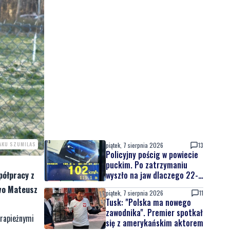
AKU SZUMILAS
piątek, 7 sierpnia 2026
13
Policyjny pościg w powiecie
puckim. Po zatrzymaniu
półpracy z
wyszło na jaw dlaczego 22-
latek uciekał
owo Mateusz
piątek, 7 sierpnia 2026
11
Tusk: "Polska ma nowego
zawodnika". Premier spotkał
drapieżnymi
się z amerykańskim aktorem