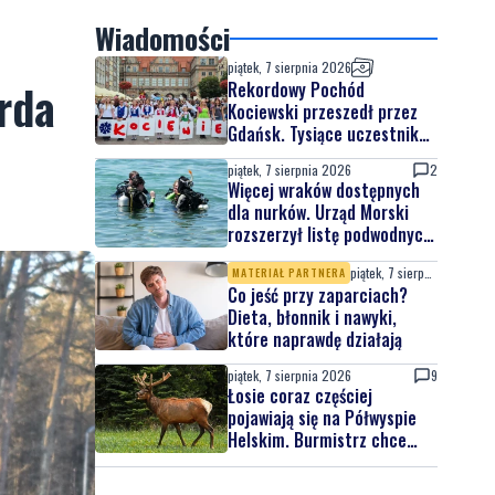
e
Wiadomości
piątek, 7 sierpnia 2026
orda
Rekordowy Pochód
Kociewski przeszedł przez
Gdańsk. Tysiące uczestników
na jubileuszowej edycji
piątek, 7 sierpnia 2026
2
Więcej wraków dostępnych
dla nurków. Urząd Morski
rozszerzył listę podwodnych
atrakcji
piątek, 7 sierpnia 2026
MATERIAŁ PARTNERA
Co jeść przy zaparciach?
Dieta, błonnik i nawyki,
które naprawdę działają
piątek, 7 sierpnia 2026
9
Łosie coraz częściej
pojawiają się na Półwyspie
Helskim. Burmistrz chce
nowych znaków drogowych