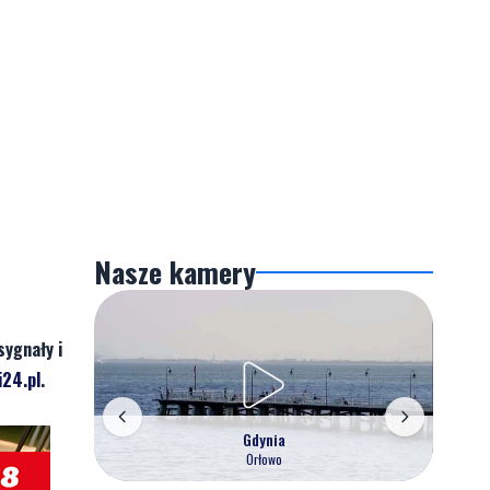
Nasze kamery
sygnały i
24.pl
.
Gdynia
Orłowo