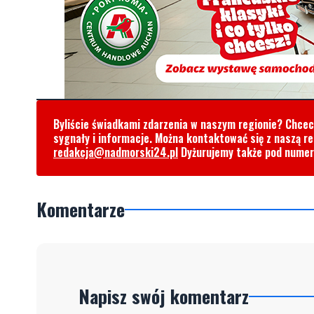
Byliście świadkami zdarzenia w naszym regionie? Chce
sygnały i informacje. Można kontaktować się z naszą r
redakcja@nadmorski24.pl
Dyżurujemy także pod nume
Komentarze
Napisz swój komentarz