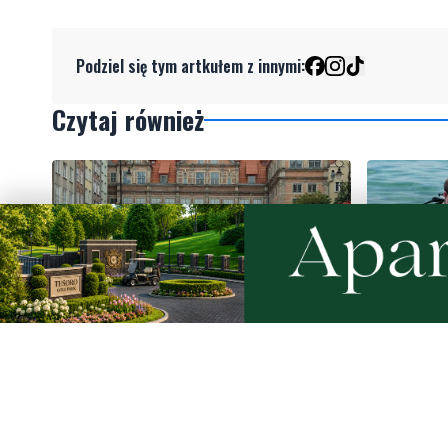
Podziel się tym artkułem z innymi:
Czytaj również
Rekordowy Pochód Kociewski
Więcej w
przeszedł przez Gdańsk. Tysiące
nurków. U
uczestników na jubileuszowej
listę pod
edycji