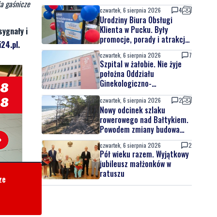
ia gaśnicze
czwartek, 6 sierpnia 2026
4
Urodziny Biura Obsługi
Klienta w Pucku. Były
sygnały i
promocje, porady i atrakcje
24.pl
.
dla najmłodszych
czwartek, 6 sierpnia 2026
7
Szpital w żałobie. Nie żyje
położna Oddziału
Ginekologiczno-
Położniczego
czwartek, 6 sierpnia 2026
2
Nowy odcinek szlaku
rowerowego nad Bałtykiem.
Powodem zmiany budowa
elektrowni jądrowej
czwartek, 6 sierpnia 2026
2
Pół wieku razem. Wyjątkowy
jubileusz małżonków w
ratuszu
ze