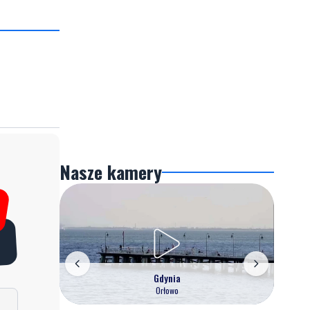
Nasze kamery
Gdynia
Orłowo