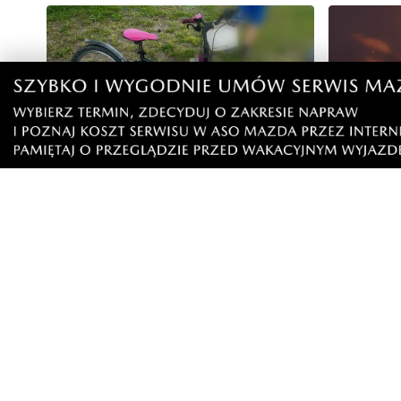
9
Nietrzeźwy opiekun jechał rowerem
Weekend 
z dzieckiem. Dziewczynka nie miała
słupskim
kasku
Artykuły
Informacje
Wiadomości
O portalu