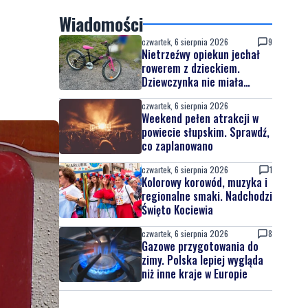
Wiadomości
czwartek, 6 sierpnia 2026
9
Nietrzeźwy opiekun jechał
rowerem z dzieckiem.
Dziewczynka nie miała
kasku
czwartek, 6 sierpnia 2026
Weekend pełen atrakcji w
powiecie słupskim. Sprawdź,
co zaplanowano
czwartek, 6 sierpnia 2026
1
Kolorowy korowód, muzyka i
regionalne smaki. Nadchodzi
Święto Kociewia
czwartek, 6 sierpnia 2026
8
Gazowe przygotowania do
zimy. Polska lepiej wygląda
niż inne kraje w Europie