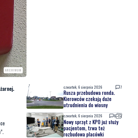
ARCHIWUM
czwartek, 6 sierpnia 2026
7
żarnej.
Rusza przebudowa ronda.
Kierowców czekają duże
utrudnienia do wiosny
czwartek, 6 sierpnia 2026
6
Nowy sprzęt z KPO już służy
sce
pacjentom, trwa też
”.
rozbudowa placówki