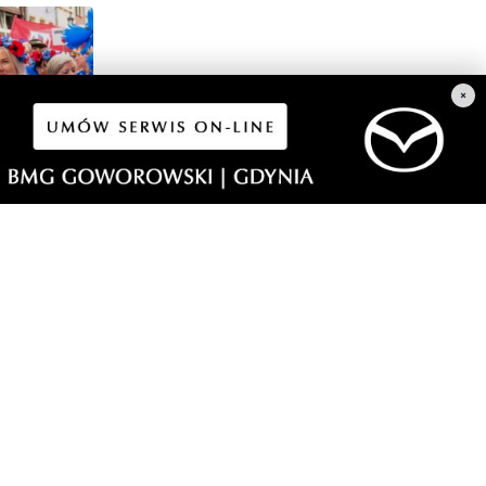
×
1
a i
dzi
morski24.pl - portal informacyjny z Małego Trójmiasta Kaszubskiego.
ja codzienna dawka najnowszych wiadomości z najbliższej okolicy.
ormacje społeczne, kulturalne i sportowe z Wejherowa, Pucka, Redy, Rumi i