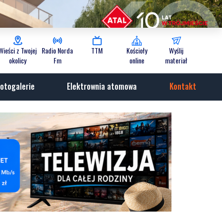
Wieści z Twojej
Radio Norda
TTM
Kościoły
Wyślij
okolicy
Fm
online
materiał
otogalerie
Elektrownia atomowa
Kontakt