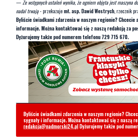
—
Ze wstępnych ustaleń wynika, że ogniem objęta jest maszyna d
nadal trwają
- przekazuje
mł. asp. Dawid Westrych
, rzecznik 
Byliście świadkami zdarzenia w naszym regionie? Chcecie 
informacje. Można kontaktować się z naszą redakcją za 
Dyżurujemy także pod numerem telefonu 729 715 670.
Byliście świadkami zdarzenia w naszym regionie? Chce
sygnały i informacje. Można kontaktować się z naszą r
redakcja@nadmorski24.pl
Dyżurujemy także pod nume