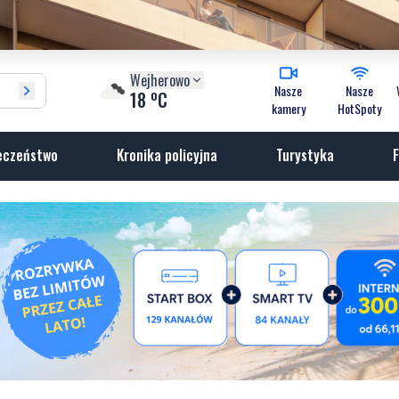
Wejherowo
Nasze
Nasze
o
18
C
kamery
HotSpoty
eczeństwo
Kronika policyjna
Turystyka
F