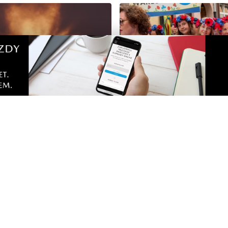
pełen atrakcji w powiecie
Kolorowy korowód, muzyk
. Sprawdź, co zaplanowano
regionalne smaki. Nadcho
Święto Kociewia
Zobacz
Nad
Two
Fotogalerie
Inf