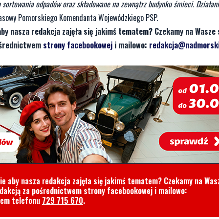
o sortowania odpadów oraz składowane na zewnątrz budynku śmieci. Działan
prasowy Pomorskiego Komendanta Wojewódzkiego PSP.
aby nasza redakcja zajęła się jakimś tematem? Czekamy na Wasze 
pośrednictwem
strony facebookowej
i mailowo:
redakcja@nadmorski
cie aby nasza redakcja zajęła się jakimś tematem? Czekamy na Was
edakcją za pośrednictwem strony facebookowej i mailowo:
rem telefonu
729 715 670
.