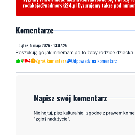
redakcja@nadmorski24.pl
Dyżurujemy także pod nume
Komentarze
piątek, 8 maja 2026 - 13:07:26
Poszukują go jak mniemam po to żeby rodzice dziecka z
4
4
Zgłoś komentarz
Odpowiedz na komentarz
Napisz swój komentarz
Nie hejtuj, pisz kulturalnie i zgodne z prawem komen
"zgłoś nadużycie".