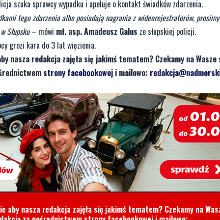
icja szuka sprawcy wypadku i apeluje o kontakt świadków zdarzenia.
dkami tego zdarzenia albo posiadają nagrania z wideorejestratorów, prosimy
 w Słupsku
– mówi
mł. asp. Amadeusz Galus
ze słupskiej policji.
y grozi kara do 3 lat więzienia.
aby nasza redakcja zajęła się jakimś tematem? Czekamy na Wasze 
pośrednictwem
strony facebookowej
i mailowo:
redakcja@nadmorski
cie aby nasza redakcja zajęła się jakimś tematem? Czekamy na Was
edakcją za pośrednictwem strony facebookowej i mailowo: