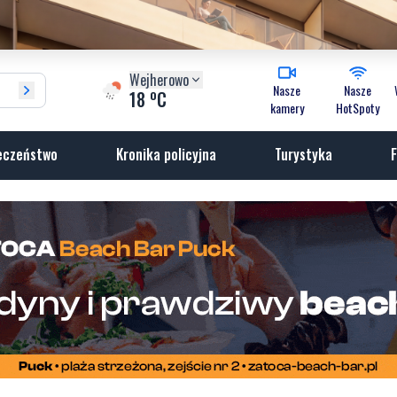
Wejherowo
Nasze
Nasze
o
18
C
kamery
HotSpoty
eczeństwo
Kronika policyjna
Turystyka
F