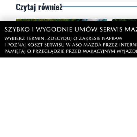
Czytaj również
Pomorska IV liga wraca do gry
Wikęd po
Polski. T
Artykuły
Informacje