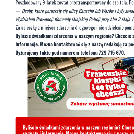
Poszkodowany 9-latek został przetransportowany do szpitala. Pol
—
Osoby, które poruszały się ulicą Banacha lub Wazów i były świa
Wydziałem Prewencji Komendy Miejskiej Policji przy Alei 3 Maja 1
Za ucieczkę z miejsca zdarzenia drogowego i nie udzielenie pomoc
Byliście świadkami zdarzenia w naszym regionie? Chcecie 
informacje. Można kontaktować się z naszą redakcją za 
Dyżurujemy także pod numerem telefonu 729 715 670.
Byliście świadkami zdarzenia w naszym regionie? Chce
sygnały i informacje. Można kontaktować się z naszą r