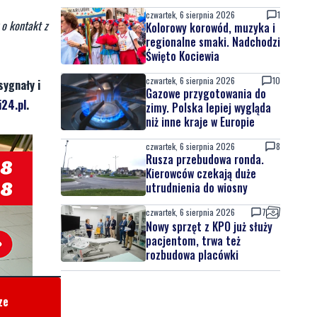
czwartek, 6 sierpnia 2026
1
 o kontakt z
Kolorowy korowód, muzyka i
regionalne smaki. Nadchodzi
Święto Kociewia
czwartek, 6 sierpnia 2026
10
sygnały i
Gazowe przygotowania do
24.pl
.
zimy. Polska lepiej wygląda
niż inne kraje w Europie
czwartek, 6 sierpnia 2026
8
Rusza przebudowa ronda.
Kierowców czekają duże
utrudnienia do wiosny
czwartek, 6 sierpnia 2026
7
Nowy sprzęt z KPO już służy
pacjentom, trwa też
rozbudowa placówki
ze