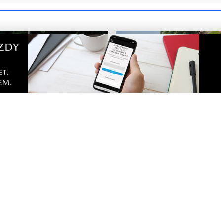
NOWE
znał rywala w Pucharze
Piknik nad Łupawą połącz
o zespół z ekstraklasy!
mieszkańców
Zobacz
Nad
Two