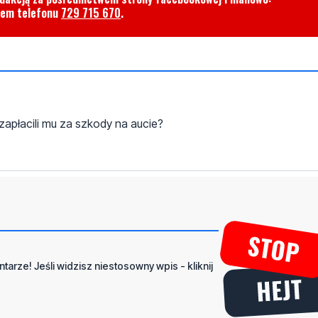
rem telefonu
729 715 670
.
apłacili mu za szkody na aucie?
tarze! Jeśli widzisz niestosowny wpis - kliknij