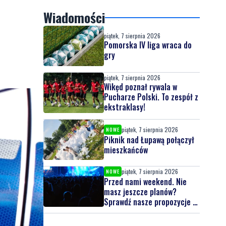
Wiadomości
piątek, 7 sierpnia 2026
Pomorska IV liga wraca do
gry
piątek, 7 sierpnia 2026
Wikęd poznał rywala w
Pucharze Polski. To zespół z
ekstraklasy!
piątek, 7 sierpnia 2026
NOWE
Piknik nad Łupawą połączył
mieszkańców
piątek, 7 sierpnia 2026
NOWE
Przed nami weekend. Nie
masz jeszcze planów?
Sprawdź nasze propozycje w
powiecie wejherowskim i
puckim