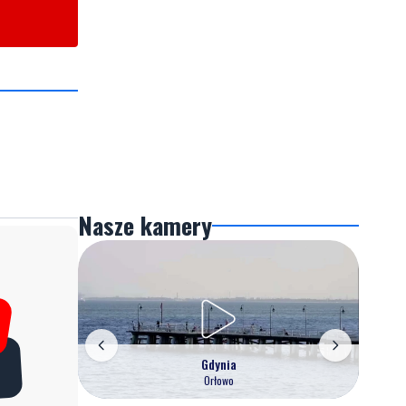
Nasze kamery
Gdynia
Orłowo