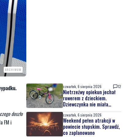
ARCHIWUM
czwartek, 6 sierpnia 2026
12
wypadku.
Nietrzeźwy opiekun jechał
rowerem z dzieckiem.
Dziewczynka nie miała
kasku
 czego doszło
czwartek, 6 sierpnia 2026
Weekend pełen atrakcji w
a FM i
powiecie słupskim. Sprawdź,
co zaplanowano