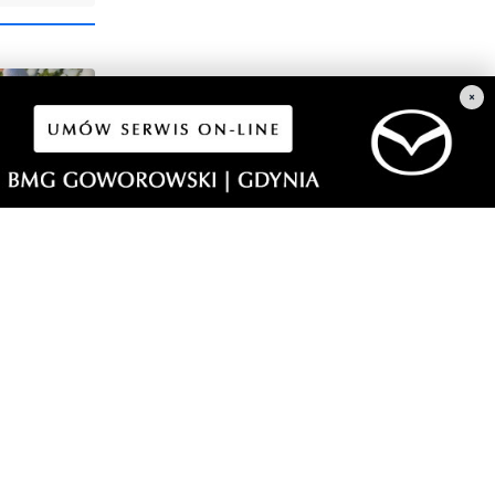
×
ył
morski24.pl - portal informacyjny z Małego Trójmiasta Kaszubskiego.
ja codzienna dawka najnowszych wiadomości z najbliższej okolicy.