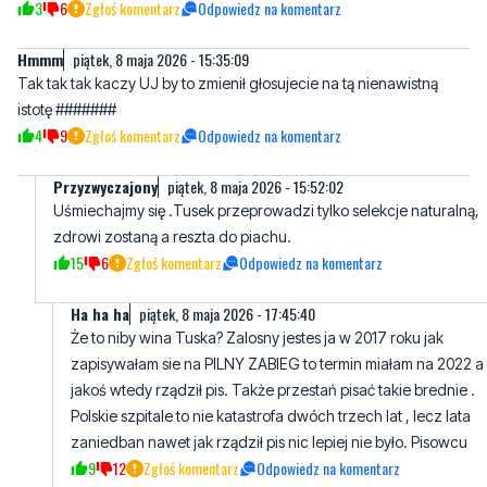
Tak tak tak kaczy UJ by to zmienił głosujecie na tą nienawistną
istotę #######
4
9
Zgłoś komentarz
Odpowiedz na komentarz
Przyzwyczajony
piątek, 8 maja 2026 - 15:52:02
Uśmiechajmy się .Tusek przeprowadzi tylko selekcje naturalną,
zdrowi zostaną a reszta do piachu.
15
6
Zgłoś komentarz
Odpowiedz na komentarz
Ha ha ha
piątek, 8 maja 2026 - 17:45:40
Że to niby wina Tuska? Zalosny jestes ja w 2017 roku jak
zapisywałam sie na PILNY ZABIEG to termin miałam na 2022 a
jakoś wtedy rządził pis. Także przestań pisać takie brednie .
Polskie szpitale to nie katastrofa dwóch trzech lat , lecz lata
zaniedban nawet jak rządził pis nic lepiej nie było. Pisowcu
9
12
Zgłoś komentarz
Odpowiedz na komentarz
Michał_PIS
sobota, 9 maja 2026 - 12:11:23
Brednie to ty wypisujesz żałosna kobieto, chyba tobie się la