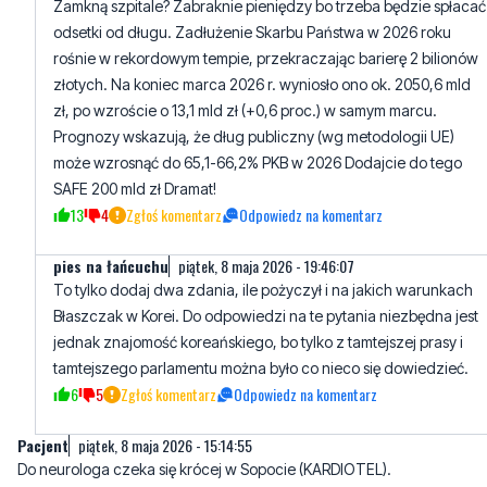
złotych. Na koniec marca 2026 r. wyniosło ono ok. 2050,6 mld
zł, po wzroście o 13,1 mld zł (+0,6 proc.) w samym marcu.
Prognozy wskazują, że dług publiczny (wg metodologii UE)
może wzrosnąć do 65,1-66,2% PKB w 2026 Dodajcie do tego
SAFE 200 mld zł Dramat!
13
4
Zgłoś komentarz
Odpowiedz na komentarz
pies na łańcuchu
piątek, 8 maja 2026 - 19:46:07
To tylko dodaj dwa zdania, ile pożyczył i na jakich warunkach
Błaszczak w Korei. Do odpowiedzi na te pytania niezbędna jest
jednak znajomość koreańskiego, bo tylko z tamtejszej prasy i
tamtejszego parlamentu można było co nieco się dowiedzieć.
6
5
Zgłoś komentarz
Odpowiedz na komentarz
Pacjent
piątek, 8 maja 2026 - 15:14:55
Do neurologa czeka się krócej w Sopocie (KARDIOTEL).
3
6
Zgłoś komentarz
Odpowiedz na komentarz
Hmmm
piątek, 8 maja 2026 - 15:35:09