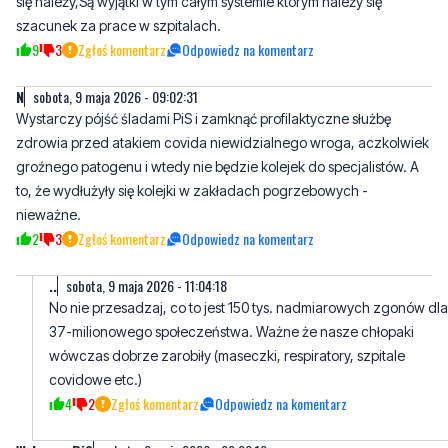
N
sobota, 9 maja 2026 - 09:02:31
Wystarczy pójść śladami PiS i zamknąć profilaktyczne służbę
zdrowia przed atakiem covida niewidzialnego wroga, aczkolwiek
groźnego patogenu i wtedy nie będzie kolejek do specjalistów. A
to, że wydłużyły się kolejki w zakładach pogrzebowych -
nieważne.
2
3
Zgłoś komentarz
Odpowiedz na komentarz
..
sobota, 9 maja 2026 - 11:04:18
No nie przesadzaj, co to jest 150 tys. nadmiarowych zgonów dla
37-milionowego społeczeństwa. Ważne że nasze chłopaki
wówczas dobrze zarobiły (maseczki, respiratory, szpitale
covidowe etc.)
4
2
Zgłoś komentarz
Odpowiedz na komentarz
Wyborca PiS
sobota, 9 maja 2026 - 09:06:19
Mnie w TV Ruspublika mówią, że jak PiS dojdzie do władzy to
naprawi służbę zdrowia bo osiem lat rządów PiS to za mało, aby
poskładać służbę zdrowia, którą Arłukowicz rozwalił. Mówią