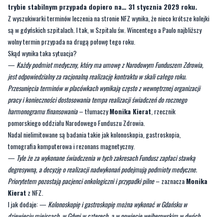
wolny termin przypada na drugą połowę tego roku.
Skąd wynika taka sytuacja?
—
Każdy podmiot medyczny, który ma umowę z Narodowym Funduszem Zdrowia,
jest odpowiedzialny za racjonalną realizację kontraktu w skali całego roku.
Przesunięcia terminów w placówkach wynikają często z wewnętrznej organizacji
pracy i konieczności dostosowania tempa realizacji świadczeń do rocznego
harmonogramu finansowania
– tłumaczy
Monika Kierat
, rzecznik
pomorskiego oddziału Narodowego Funduszu Zdrowia.
Nadal nielimitowane są badania takie jak kolonoskopia, gastroskopia,
tomografia komputerowa i rezonans magnetyczny.
—
Tyle że za wykonane świadczenia w tych zakresach Fundusz zapłaci stawką
degresywną, a decyzję o realizacji nadwykonań podejmują podmioty medyczne.
Priorytetem pozostają pacjenci onkologiczni i przypadki pilne
– zaznacza
Monika
Kierat
z NFZ.
I jak dodaje: —
Kolonoskopię i gastroskopię można wykonać w Gdańsku w
dziewięciu miejscach, w Gdyni w czterech, a w powiecie wejherowskim w dwóch.
Rezonans magnetyczny w Gdańsku można wykonać w 10 podmiotach, a w Gdyni i
powiecie wejherowskim
- w trzech.
W poszukiwaniu najkrótszego wolnego terminu danego świadczenia pomocna