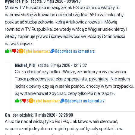
również w TV Ruspublika, że wtedy wrócą z Węgier uciekinierzy i
wtedy zapanuje prawo i sprawiedliwość vel Posady i Stanowiska
najważniejsze.
4
2
Zgłoś komentarz
Odpowiedz na komentarz
Michał_PIS
sobota, 9 maja 2026 - 12:17:32
Ca za obłąkańczy bełkot. Widzę, że niektórym wyznawcom
Tuska potrzebny jest lekarz specjalista, psychiatra. Nie jestem
jednak pewny czy są w stanie pomóc, choćby w tym przypadku.
Są w stanie nawet zdychać, żeby tylko PIS nie rządził.
6
3
Zgłoś komentarz
Odpowiedz na komentarz
On
poniedziałek, 11 maja 2026 - 02:28:00
A ludzie nadal widzą tylko Pis i PO, Jak łatwo wami sterować,
napuszczać jednych na drugich podsycać tę caly spektakl a na
boku robią co chcą powoli pozbawiając nas podstawowych
świadczeń, okradając nas bo nas Ciebie i mnie nikt nie pyta czy
masz na chleb musisz płacić składkę.