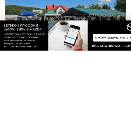
Regionalne smaki, uśmiechu i dobra zabawa. Za
nami Dzień Kaszubskiego Ogórka
Wiadomości
niedziela, 9 sierpnia 2026
NOWE
Miał odebrać pieniądze od seniora. W
mieszkaniu czekali na niego policjanci
sobota, 8 sierpnia 2026
4
Strażacy pokazali swoje umiejętności.
Rodzinny festyn przyciągnął mieszkańców
oraz gości
sobota, 8 sierpnia 2026
Regionalne smaki, uśmiechu i dobra zabawa.
Za nami Dzień Kaszubskiego Ogórka