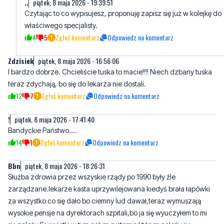
4
5
Zgłoś komentarz
Odpowiedz na komentarz
Zdzisiek
piątek, 8 maja 2026 - 16:56:06
I bardzo dobrze. Chcieliście tuska to macie!!!! Niech dzbany tuska
teraz zdychają, bo się do lekarza nie dostali.
12
7
Zgłoś komentarz
Odpowiedz na komentarz
!
piątek, 8 maja 2026 - 17:41:40
Bandyckie Państwo....
14
1
Zgłoś komentarz
Odpowiedz na komentarz
Bbn
piątek, 8 maja 2026 - 18:26:31
Służba zdrowia przez wszyskie rządy po 1990 były źle
zarządzane.lekarze kasta uprzywilejowana kiedyś brała łapówki
za wszystko co się dało bo ciemny lud dawał,teraz wymuszają
wysokie pensje na dyrektorach szpitali,bo ja się wyuczyłem to mi
się należy,Są wyjątki w tym całym systemie którym należy się
szacunek za prace w szpitalach.
9
3
Zgłoś komentarz
Odpowiedz na komentarz