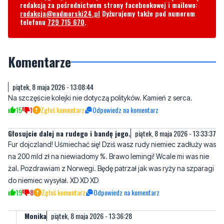
Komentarze
piątek, 8 maja 2026 - 13:08:44
Na szczęście kolejki nie dotyczą polityków. Kamień z serca.
15
1
Zgłoś komentarz
Odpowiedz na komentarz
Głosujcie dalej na rudego i bandę jego.
piątek, 8 maja 2026 - 13:33:37
Fur dojczland! Uśmiechać się! Dziś wasz rudy niemiec zadłuży was
na 200 mld zł na niewiadomy %. Brawo lemingi! Wcale mi was nie
żal. Pozdrawiam z Norwegi. Będę patrzał jak was ryży na szparagi
do niemiec wysyłał. XD XD XD
19
8
Zgłoś komentarz
Odpowiedz na komentarz
Monika
piątek, 8 maja 2026 - 13:36:28
Zamkną szpitale? Zabraknie pieniędzy bo trzeba będzie spłacać
odsetki od długu. Zadłużenie Skarbu Państwa w 2026 roku
rośnie w rekordowym tempie, przekraczając barierę 2 bilionów