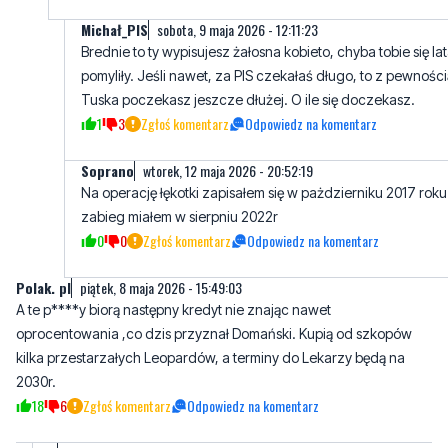
pomyliły. Jeśli nawet, za PIS czekałaś długo, to z pewnośc
Tuska poczekasz jeszcze dłużej. O ile się doczekasz.
1
3
Zgłoś komentarz
Odpowiedz na komentarz
Soprano
wtorek, 12 maja 2026 - 20:52:19
Na operację łękotki zapisałem się w pażdzierniku 2017 roku
zabieg miałem w sierpniu 2022r
0
0
Zgłoś komentarz
Odpowiedz na komentarz
Polak. pl
piątek, 8 maja 2026 - 15:49:03
A te p****y biorą następny kredyt nie znając nawet
oprocentowania ,co dzis przyznał Domański. Kupią od szkopów
kilka przestarzałych Leopardów, a terminy do Lekarzy będą na
2030r.
18
6
Zgłoś komentarz
Odpowiedz na komentarz
..
piątek, 8 maja 2026 - 19:39:51
Czytając to co wypisujesz, proponuję zapisz się już w kolejkę do
właściwego specjalisty.