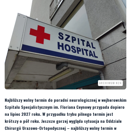
ARCHIWUM N24
Najbliższy wolny termin do poradni neurologicznej w wejherowskim
Szpitalu Specjalistycznym im. Floriana Ceynowy przypada dopiero
na lipiec 2027 roku. W przypadku trybu pilnego termin jest
krótszy o pół roku. Jeszcze gorzej wygląda sytuacja na Oddziale
Chirurgii Urazowo-Ortopedycznej – najbliższy wolny termin w
trybie stabilnym przypada dopiero na… 31 stycznia 2029 roku.
Z wyszukiwarki terminów leczenia na stronie NFZ wynika, że nieco krótsze kolejki
są w gdyńskich szpitalach. I tak, w Szpitalu św. Wincentego a Paulo najbliższy