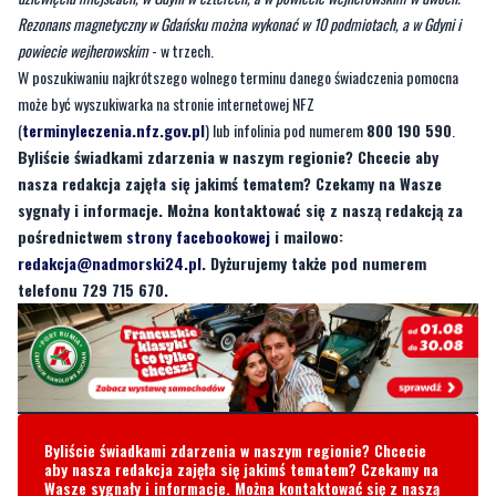
może być wyszukiwarka na stronie internetowej NFZ
(
terminyleczenia.nfz.gov.pl
) lub infolinia pod numerem
800 190 590
.
Byliście świadkami zdarzenia w naszym regionie? Chcecie aby
nasza redakcja zajęła się jakimś tematem? Czekamy na Wasze
sygnały i informacje. Można kontaktować się z naszą redakcją za
pośrednictwem
strony facebookowej
i mailowo:
redakcja@nadmorski24.pl
. Dyżurujemy także pod numerem
telefonu 729 715 670.
Byliście świadkami zdarzenia w naszym regionie? Chcecie
aby nasza redakcja zajęła się jakimś tematem? Czekamy na
Wasze sygnały i informacje. Można kontaktować się z naszą
redakcją za pośrednictwem strony facebookowej i mailowo:
redakcja@nadmorski24.pl
Dyżurujemy także pod numerem
telefonu
729 715 670
.