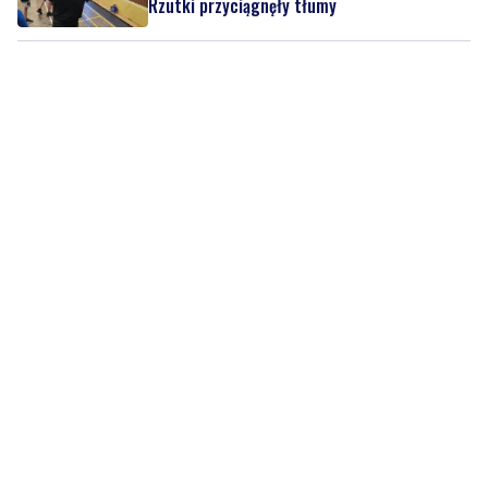
Rzutki przyciągnęły tłumy