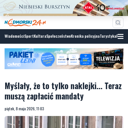
Wiadomości
Sport
Kultura
Społeczeństwo
Kronika policyjna
Turystyka
Fotoga
Myślały, że to tylko naklejki... Teraz
muszą zapłacić mandaty
piątek, 8 maja 2026, 11:03