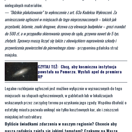
nielegalnych materiałów.
—
"Ddzikie plakatowanie” to wykroczenie z art. 63a Kodeksu Wykroczeń. Za
umieszczanie ogłoszeń w miejscach do tego nieprzeznaczonych – takich jak
przystanki, latarnie, znaki drogowe, drzewa czy elewacje budynków – grozi mandat
do 500 zł, a w przypadku skierowania sprawy do sądu, grzywna nawet do 5 tys.
złotych. Sprawcy muszą liczyć się także z obowiązkiem naprawienia szkody i
przywrócenia powierzchni do pierwotnego stanu
- przypomina gdańska straż
miejska.
CZYTAJ TEŻ:
Chcą, aby kosmiczna instytucja
powstała na Pomorzu. Wysłali apel do premiera
RP
Legalne rozklejanie ogłoszeń jest możliwe wyłącznie w wyznaczonych do tego
miejscach: na słupach ogłoszeniowych, w gablotach lub w lokalizacjach
wskazanych przez zarządcę terenu po uzyskaniu jego zgody. Wspólna dbałość o
estetykę miasta pozwala uniknąć nie tylko kosztownych kar, ale i zniszczeń
miejskiej infrastruktury.
Byliście świadkami zdarzenia w naszym regionie? Chcecie aby
nasza redakcja zajęła się jakimś tematem? Czekamy na Wasze