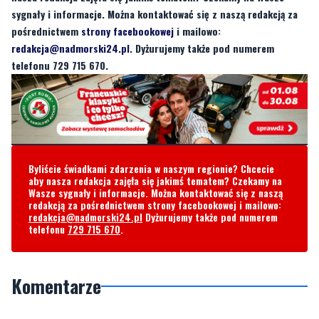
sygnały i informacje. Można kontaktować się z naszą redakcją za
pośrednictwem
strony facebookowej
i mailowo:
redakcja@nadmorski24.pl
. Dyżurujemy także pod numerem
telefonu 729 715 670.
Byliście świadkami zdarzenia w naszym regionie? Chcecie
aby nasza redakcja zajęła się jakimś tematem? Czekamy na
Wasze sygnały i informacje. Można kontaktować się z naszą
redakcją za pośrednictwem strony facebookowej i mailowo:
redakcja@nadmorski24.pl
Dyżurujemy także pod numerem
telefonu
729 715 670
.
Komentarze