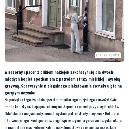
FOT. SM GDAŃSK
Wieczorny spacer z plikiem naklejek zakończył się dla dwóch
młodych kobiet spotkaniem z patrolem straży miejskiej i wysoką
grzywną. Sprawczynie nielegalnego plakatowania zostały ujęte na
gorącym uczynku.
Na początku tego tygodnia operator monitoringu miejskiego zauważył dwie
młode kobiety rozklejające reklamy na słupach i rynnach przy ulicy Grobla I w
Gdańsku. Na miejsce natychmiast wysłano patrol straży miejskiej z Referatu
Interwencyjnego. Funkcjonariusze ujęli sprawczynie na gorącym uczynku, ukarali
je mandatami oraz zobowiązali do natychmiastowego usunięcia wszystkich