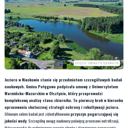
ZDJĘCIE: GMINA POTĘGOWO/FB
Jezioro w Nieckowie stanie się przedmiotem szczegółowych badań
naukowych. Gmina Potęgowo podpisała umowę z Uniwersytetem
Warmińsko-Mazurskim w Olsztynie, który przeprowadzi
kompleksową analizę stanu zbiornika. To pierwszy krok w kierunku
opracowania skutecznej strategii ochrony i rekultywacji jeziora.
Głównym celem badań jest zidentyfikowanie
przyczyn pogarszającej się
jakości wody
. Szczególną uwagę naukowcy poświęcą procesowi eutrofizacji,
który prowadzi do nadmiernego rozwoju glonów i stopniowego pogarszania
warunków ekologicznych. Zrozumienie mechanizmów zachodzących w jeziorze
ma kluczowe znaczenie dla zaplanowania skutecznych działań naprawczych.
Prace badawcze będą prowadzone
od wiosny do jesieni
2026 roku. Taki