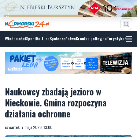
Wiadomości
Sport
Kultura
Społeczeństwo
Kronika policyjna
Turystyka
Fotoga
Naukowcy zbadają jezioro w
Nieckowie. Gmina rozpoczyna
działania ochronne
czwartek, 7 maja 2026, 13:00