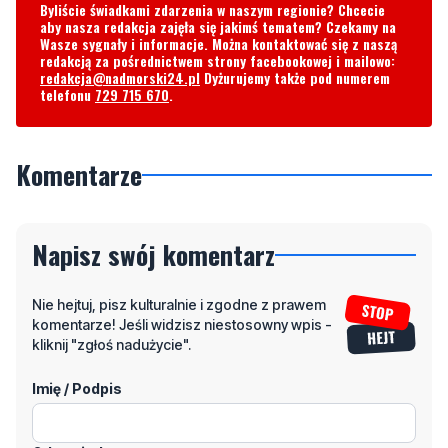
redakcja@nadmorski24.pl
Dyżurujemy także pod numerem
telefonu
729 715 670
.
Komentarze
Napisz swój komentarz
Nie hejtuj, pisz kulturalnie i zgodne z prawem
komentarze! Jeśli widzisz niestosowny wpis -
kliknij "zgłoś nadużycie".
Imię / Podpis
Odpowiedz
Wiadomość