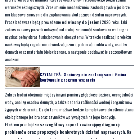
zakres czasowy pozwoli uchwycić naturalną zmienność środowiska wodnego i
uzyskać pełny obraz funkcjonowania ekosystemu. W trakcie realizacji projektu
naukowcy będą regularnie odwiedzać jezioro, pobierać próbki wody, osadów
dennych oraz materiału biologicznego, a następnie poddawać je szczegółowym
analizom.
CZYTAJ TEŻ:
Seniorzy nie zostaną sami. Gmina
kontynuuje program wsparcia
Zakres badań obejmuje między innymi pomiary głębokości jeziora, ocenę jakości
wody, analizę osadów dennych, a także badania roślinności wodnej i organizmów
żyjących w zbiorniku. Dzięki temu możliwe będzie kompleksowe określenie stanu
ekologicznego jeziora oraz czynników wpływających na jego kondycję.
Efektem prac będzie
szczegółowy raport zawierający diagnozę
problemów oraz propozycje konkretnych działań naprawczych
. Na
jego podstawie powstanie strategia ochrony jeziora, dostosowana do
rzeczywistych potrzeb zbiornika. Pierwsze wyniki badań mają być dostępne do
końca sierpnia 2026 roku, natomiast końcowa ekspertyza powstanie po
zakończeniu prac jesiennych.