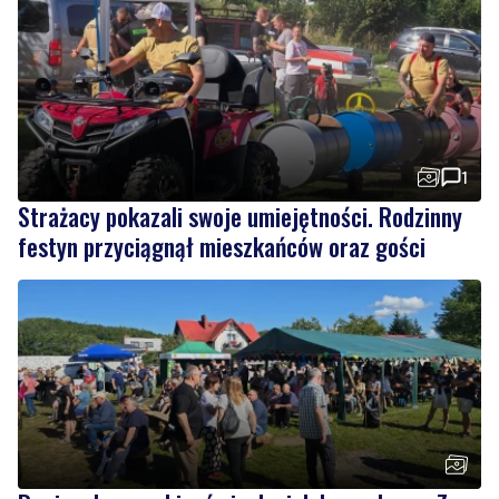
1
Strażacy pokazali swoje umiejętności. Rodzinny
festyn przyciągnął mieszkańców oraz gości
Regionalne smaki, uśmiechu i dobra zabawa. Za
nami Dzień Kaszubskiego Ogórka