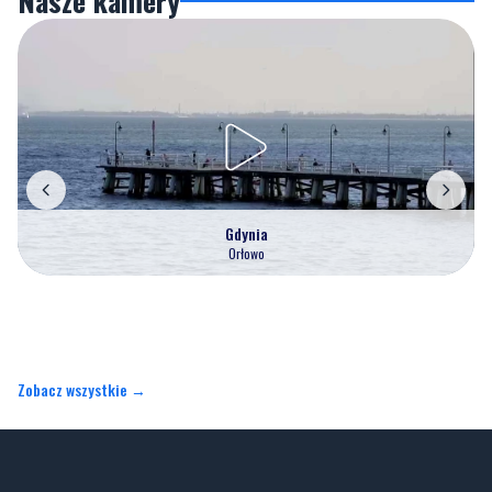
Gdynia
Orłowo
Zobacz wszystkie →
Artykuły
Informacje
Wiadomości
O portalu