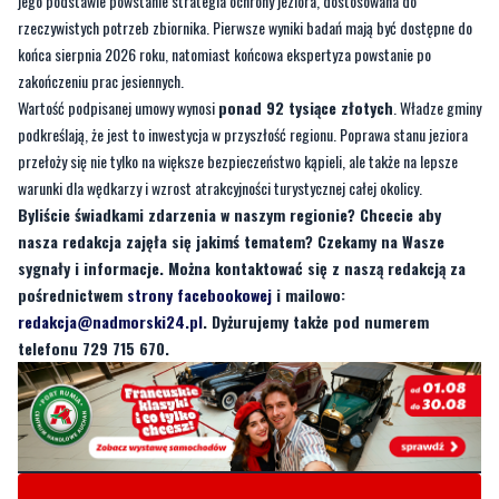
Wartość podpisanej umowy wynosi
ponad 92 tysiące złotych
. Władze gminy
podkreślają, że jest to inwestycja w przyszłość regionu. Poprawa stanu jeziora
przełoży się nie tylko na większe bezpieczeństwo kąpieli, ale także na lepsze
warunki dla wędkarzy i wzrost atrakcyjności turystycznej całej okolicy.
Byliście świadkami zdarzenia w naszym regionie? Chcecie aby
nasza redakcja zajęła się jakimś tematem? Czekamy na Wasze
sygnały i informacje. Można kontaktować się z naszą redakcją za
pośrednictwem
strony facebookowej
i mailowo:
redakcja@nadmorski24.pl
. Dyżurujemy także pod numerem
telefonu 729 715 670.
Byliście świadkami zdarzenia w naszym regionie? Chcecie
aby nasza redakcja zajęła się jakimś tematem? Czekamy na
Wasze sygnały i informacje. Można kontaktować się z naszą
redakcją za pośrednictwem strony facebookowej i mailowo: