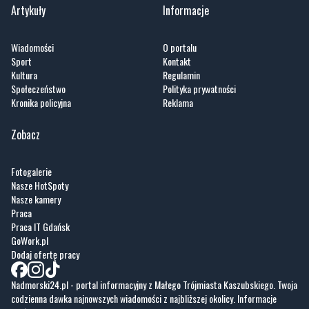
Sport
Kontakt
Kultura
Regulamin
Społeczeństwo
Polityka prywatności
Kronika policyjna
Reklama
Zobacz
Fotogalerie
Nasze HotSpoty
Nasze kamery
Praca
Praca IT Gdańsk
GoWork.pl
Dodaj ofertę pracy
Nadmorski24.pl - portal informacyjny z Małego Trójmiasta Kaszubskiego. Twoja
codzienna dawka najnowszych wiadomości z najbliższej okolicy. Informacje
społeczne, kulturalne i sportowe z Wejherowa, Pucka, Redy, Rumi i okolic.
Zawsze sprawdzone i aktualne info dla mieszkańców Małego Trójmiasta
Kaszubskiego.