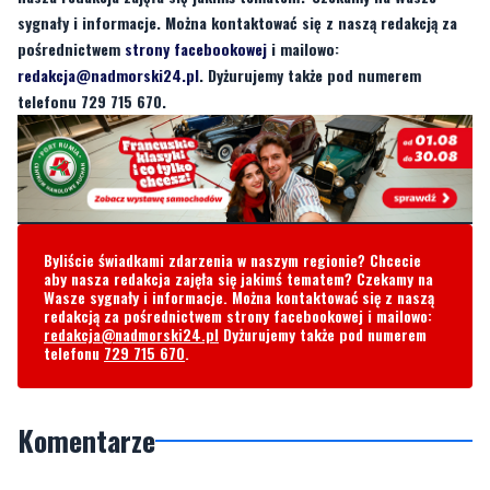
sygnały i informacje. Można kontaktować się z naszą redakcją za
pośrednictwem
strony facebookowej
i mailowo:
redakcja@nadmorski24.pl
. Dyżurujemy także pod numerem
telefonu 729 715 670.
Byliście świadkami zdarzenia w naszym regionie? Chcecie
aby nasza redakcja zajęła się jakimś tematem? Czekamy na
Wasze sygnały i informacje. Można kontaktować się z naszą
redakcją za pośrednictwem strony facebookowej i mailowo:
redakcja@nadmorski24.pl
Dyżurujemy także pod numerem
telefonu
729 715 670
.
Komentarze