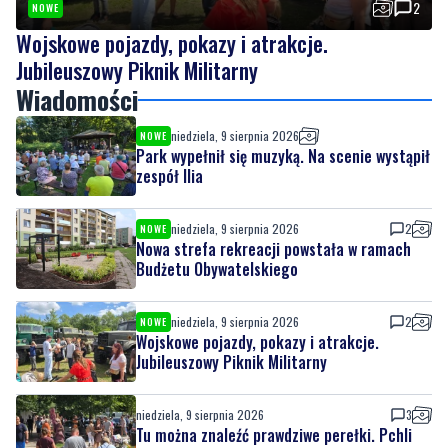
2
NOWE
Wojskowe pojazdy, pokazy i atrakcje.
Jubileuszowy Piknik Militarny
Wiadomości
niedziela, 9 sierpnia 2026
NOWE
Park wypełnił się muzyką. Na scenie wystąpił
zespół Ilia
niedziela, 9 sierpnia 2026
2
NOWE
Nowa strefa rekreacji powstała w ramach
Budżetu Obywatelskiego
niedziela, 9 sierpnia 2026
2
NOWE
Wojskowe pojazdy, pokazy i atrakcje.
Jubileuszowy Piknik Militarny
niedziela, 9 sierpnia 2026
3
Tu można znaleźć prawdziwe perełki. Pchli