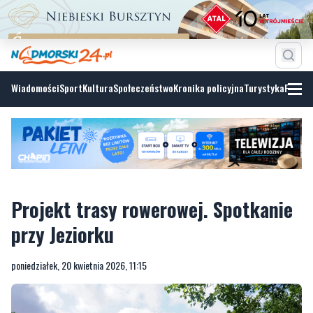
Wiadomości
Sport
Kultura
Społeczeństwo
Kronika policyjna
Turystyka
Fotoga
Projekt trasy rowerowej. Spotkanie
przy Jeziorku
poniedziałek, 20 kwietnia 2026, 11:15