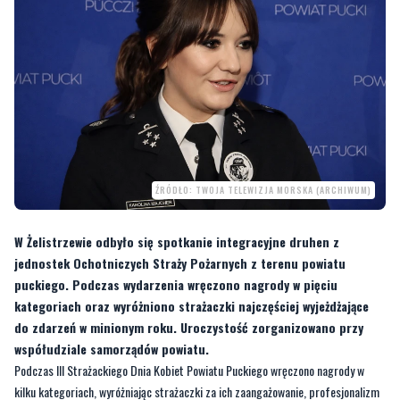
ŹRÓDŁO: TWOJA TELEWIZJA MORSKA (ARCHIWUM)
W Żelistrzewie odbyło się spotkanie integracyjne druhen z
jednostek Ochotniczych Straży Pożarnych z terenu powiatu
puckiego. Podczas wydarzenia wręczono nagrody w pięciu
kategoriach oraz wyróżniono strażaczki najczęściej wyjeżdżające
do zdarzeń w minionym roku. Uroczystość zorganizowano przy
współudziale samorządów powiatu.
Podczas III Strażackiego Dnia Kobiet Powiatu Puckiego wręczono nagrody w
kilku kategoriach, wyróżniając strażaczki za ich zaangażowanie, profesjonalizm
oraz działalność na rzecz lokalnych społeczności.
W kategorii Strażacki Autorytet nagrodę otrzymała
dh. Halina Hirth
. Tytuł
Druhny Roku Powiatu Puckiego trafił do
dh. Julii Cygan
. Wyróżnienie Mistrzyni