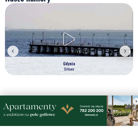
Gdynia
Orłowo
Zobacz wszystkie →
×
Artykuły
Informacje
Wiadomości
O portalu