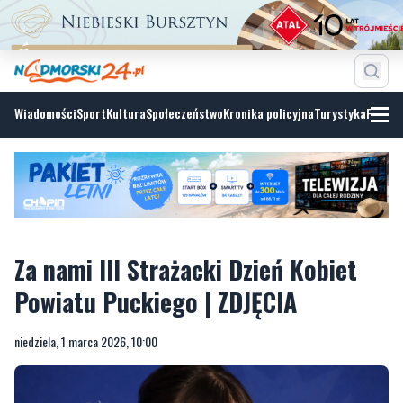
Wiadomości
Sport
Kultura
Społeczeństwo
Kronika policyjna
Turystyka
Fotoga
Za nami III Strażacki Dzień Kobiet
Powiatu Puckiego | ZDJĘCIA
niedziela, 1 marca 2026, 10:00