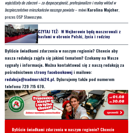
CZYTAJ TEŻ:
W Wejherowie będą maszerowali z
hasłami w obronie Polski, życia i rodziny
Byliście świadkami zdarzenia w naszym regionie? Chcecie aby
nasza redakcja zajęła się jakimś tematem? Czekamy na Wasze
sygnały i informacje. Można kontaktować się z naszą redakcją za
pośrednictwem
strony facebookowej
i mailowo:
redakcja@nadmorski24.pl
. Dyżurujemy także pod numerem
telefonu 729 715 670.
Byliście świadkami zdarzenia w naszym regionie? Chcecie
aby nasza redakcja zajęła się jakimś tematem? Czekamy na
Wasze sygnały i informacje. Można kontaktować się z naszą
redakcją za pośrednictwem strony facebookowej i mailowo:
redakcja@nadmorski24.pl
Dyżurujemy także pod numerem
telefonu
729 715 670
.