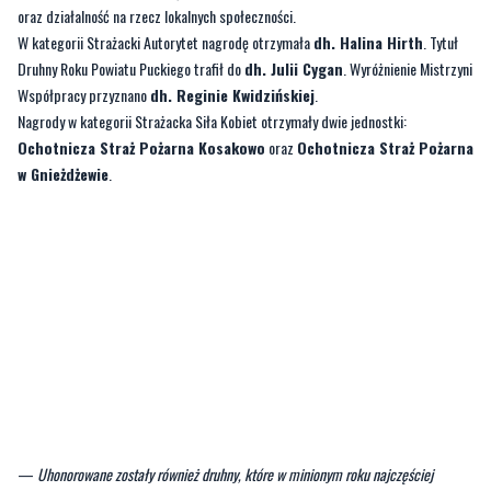
Współpracy przyznano
dh. Reginie Kwidzińskiej
.
Nagrody w kategorii Strażacka Siła Kobiet otrzymały dwie jednostki:
Ochotnicza Straż Pożarna Kosakowo
oraz
Ochotnicza Straż Pożarna
w Gnieżdżewie
.
—
Uhonorowane zostały również druhny, które w minionym roku najczęściej
wyjeżdżały do zdarzeń – za dyspozycyjność, profesjonalizm i realny wkład w
bezpieczeństwo mieszkańców naszego powiatu
– mówi
Karolina Majcher
,
prezes OSP Sławoszyno.