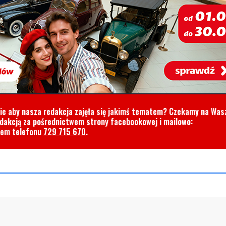
cie aby nasza redakcja zajęła się jakimś tematem? Czekamy na Was
edakcją za pośrednictwem strony facebookowej i mailowo:
rem telefonu
729 715 670
.