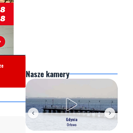
ze
Nasze kamery
Gdynia
Orłowo