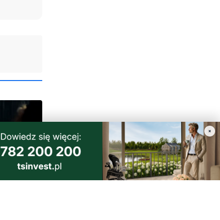
×
mały
 widzimy