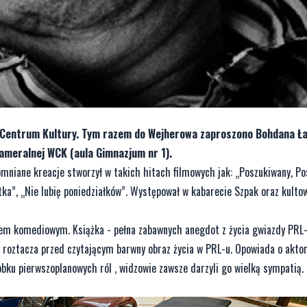
ie Centrum Kultury. Tym razem do Wejherowa zaproszono Bohdana Ł
 kameralnej WCK (aula Gimnazjum nr 1).
pomniane kreacje stworzył w takich hitach filmowych jak: „Poszukiwany, Po
ka”, „Nie lubię poniedziałków”. Występował w kabarecie Szpak oraz kult
m komediowym. Książka - pełna zabawnych anegdot z życia gwiazdy PRL-
roztacza przed czytającym barwny obraz życia w PRL-u. Opowiada o aktor
ku pierwszoplanowych ról , widzowie zawsze darzyli go wielką sympatią. 