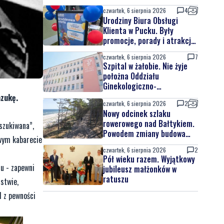
czwartek, 6 sierpnia 2026
4
Urodziny Biura Obsługi
Klienta w Pucku. Były
promocje, porady i atrakcje
dla najmłodszych
czwartek, 6 sierpnia 2026
7
Szpital w żałobie. Nie żyje
położna Oddziału
Ginekologiczno-
Położniczego
azukę.
czwartek, 6 sierpnia 2026
2
Nowy odcinek szlaku
rowerowego nad Bałtykiem.
szukiwana”,
Powodem zmiany budowa
owym kabarecie
elektrowni jądrowej
czwartek, 6 sierpnia 2026
2
Pół wieku razem. Wyjątkowy
u - zapewni
jubileusz małżonków w
ratuszu
stwie,
I z pewności