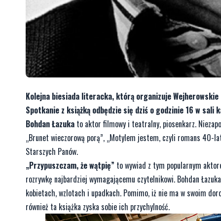
Kolejna biesiada literacka, którą organizuje Wejherowsk
Spotkanie z książką odbędzie się dziś o godzinie 16 w sali
Bohdan Łazuka
to aktor filmowy i teatralny, piosenkarz. Nieza
„Brunet wieczorową porą”, „Motylem jestem, czyli romans 40-lat
Starszych Panów.
„Przypuszczam, że wątpię”
to wywiad z tym popularnym aktore
rozrywkę najbardziej wymagającemu czytelnikowi. Bohdan Łazuka 
kobietach, wzlotach i upadkach. Pomimo, iż nie ma w swoim dorob
również ta książka zyska sobie ich przychylność.