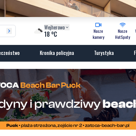
Wejherowo
Nasze
Nasze
o
18
C
kamery
HotSpoty
eczeństwo
Kronika policyjna
Turystyka
F