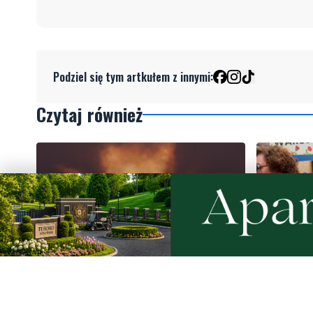
Podziel się tym artkułem z innymi:
Czytaj również
Weekend pełen atrakcji w powiecie
Kolorowy
słupskim. Sprawdź, co zaplanowano
regionaln
Święto K