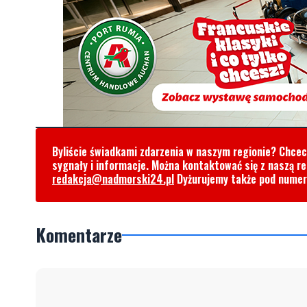
Byliście świadkami zdarzenia w naszym regionie? Chce
sygnały i informacje. Można kontaktować się z naszą r
redakcja@nadmorski24.pl
Dyżurujemy także pod nume
Komentarze