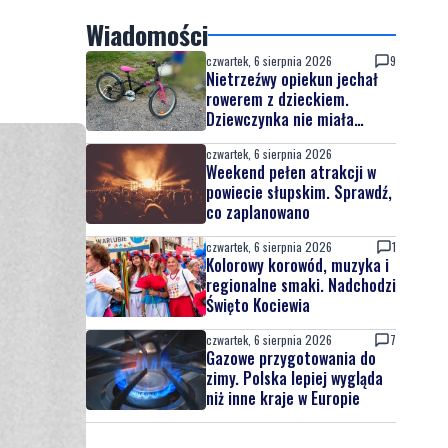
Wiadomości
czwartek, 6 sierpnia 2026
9
Nietrzeźwy opiekun jechał
rowerem z dzieckiem.
Dziewczynka nie miała
kasku
czwartek, 6 sierpnia 2026
Weekend pełen atrakcji w
powiecie słupskim. Sprawdź,
co zaplanowano
czwartek, 6 sierpnia 2026
1
Kolorowy korowód, muzyka i
regionalne smaki. Nadchodzi
Święto Kociewia
czwartek, 6 sierpnia 2026
7
Gazowe przygotowania do
zimy. Polska lepiej wygląda
niż inne kraje w Europie