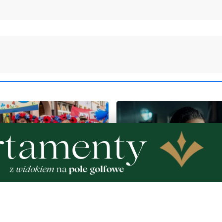
1
 korowód, muzyka i
Adamczycha wróciła na 
e smaki. Nadchodzi
ekran. W '1670' ponownie
ociewia
aktorkę z Gdyni